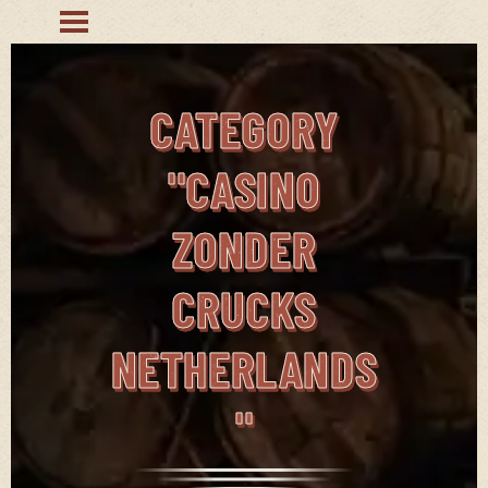
CATEGORY
"CASINO
ZONDER
CRUCKS
NETHERLANDS
"