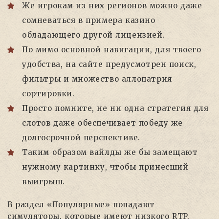
Же игрокам из них регионов можно даже
сомневаться в примера казино
обладающего другой лицензией.
По мимо основной навигации, для твоего
удобства, на сайте предусмотрен поиск,
фильтры и множество аллопатрия
сортировки.
Просто помните, не ни одна стратегия для
слотов даже обеспечивает победу же
долгосрочной перспективе.
Таким образом вайлды же бы замещают
нужному картинку, чтобы принесший
выигрыш.
В раздел «Популярные» попадают
симуляторы, которые имеют низкого RTP,