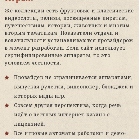
Же коллекции есть фруктовые и классические
видеослоты, релизы, посвященные пиратам,
путешествиям, истории, животных и многим
вторым тематикам. Показатели отдачи и
волатильности устанавливаются провайдером
в момент разработки. Если сайт использует
сертифицированные аппараты, то это
условием честности.
Провайдер не ограничивается аппаратами,
выпуская рулетки, видеопокер, блэкджек и
которых виды игр.
Совсем другая перспектива, когда речь
идёт о честных интернет казино с
лицензией.
Все игровые автоматы работают и демо-