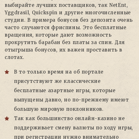
выбирайте лучших поставщиков, так NetEnt,
Yggdrasil, Quickspin и другие многочисленные
студии. В примера бонусов без депозита очень
часто случаются фриспины. Это бесплатные
вращения, которые дают возможность
прокрутить барабан без платы за спин. Для
отыгрыша бонусов, их важен проставить в
слотах.
В то только время на об портале
присутствуют же классические
бесплатные азартные игры, которые
выпущены давно, но по-прежнему имеют
большую мировую поклонников.
Так как большинство онлайн-казино не
поддерживает смену валюты по ходу игры,
при регистрации нужно внимательно