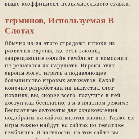
выше коэффициент незначительного ставки.
терминов, Используемая В
Слотах
Обычно из-за этого страдают игроки из
развитых европы, где есть законы,
запрещающие онлайн гемблинг и компании
не решаются их нарушать. Игроки этих
европы могут играть а подавляющее
большинство игровых автоматов. Какой
конечно разработчик ни выпустил слот
новинку, вы, скорее всего, получите к ней
доступ как бесплатно, а и в платном режиме.
Бесплатные автоматы для ознакомления
подобраны на сайтах многих казино. Также их
игры можно найдут на сайтах по тематике
гемблинга. И частности, на том сайте вы