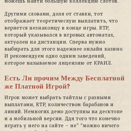
можешь найти большую коллекцию слотов.
Другими словами, доля от ставки, тот
отображает теоретическую выплатить, что
вернется незнакомцу в конце игры. RTP,
который указывался в игровых автоматах,
актуален на дистанции. Сперва нужно
выбирать для этого надежнее онлайн казино.
И рекомендуем одно одним заведений,
которое называемое лицензию от КРАИЛ.
Есть Ли прочим Между Бесплатной
же Платной Игрой?
Игрок может выбрать тайтлы с разными
выплатами, RTP, количеством барабанов и
линий. Немногих демо доступны на десктопе
и а мобильной версии. Ддя того что конечно
играть у него на сайте – не” “можно ничего