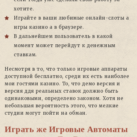
хотите.
Играйте в ваши любимые онлайн-слоты а
игры казино а в браузере.
В дальнейшем пользователь в какой
момент может перейдут к денежным
ставкам.
Несмотря в то, что только игровые аппараты
доступной бесплатно, среди их есть наиболее
мои гостями казино. То, что демо версия и
версия ддя реальных ставок должно быть
одинаковыми, определено законом. Хотя не
небольшая вероятность этого, что мелкие
студии могут пойти на обман.
Играть же Игровые Автоматы