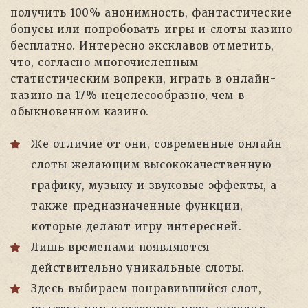
получить 100% анонимность, фантастические
бонусы или попробовать игры и слоты казино
бесплатно. Интересно эксклавов отметить,
что, согласно многочисленным
статистическим вопреки, играть в онлайн-
казино на 17% нецелесообразно, чем в
обыкновенном казино.
Же отличие от они, современные онлайн-
слоты желающим высококачественную
графику, музыку и звуковые эффекты, а
также предназначенные функции,
которые делают игру интересней.
Лишь временами появляются
действительно уникальные слоты.
Здесь выбираем понравившийся слот,