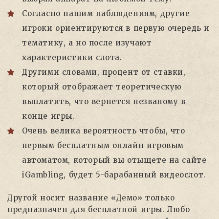
Согласно нашим наблюдениям, другие
игроки ориентируются в первую очередь и
тематику, а но после изучают
характеристики слота.
Другими словами, процент от ставки,
который отображает теоретическую
выплатить, что вернется незваному в
конце игры.
Очень велика вероятность чтобы, что
первым бесплатным онлайн игровым
автоматом, который вы отыщете на сайте
iGambling, будет 5-барабанный видеослот.
Другой носит название «Демо» только
предназначен для бесплатной игры. Любо