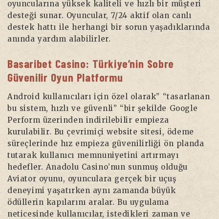
oyuncularına yüksek kaliteli ve hızlı bir müşteri
desteği sunar. Oyuncular, 7/24 aktif olan canlı
destek hattı ile herhangi bir sorun yaşadıklarında
anında yardım alabilirler.
Basaribet Casino: Türkiye’nin Sobre
Güvenilir Oyun Platformu
Android kullanıcıları için özel olarak” “tasarlanan
bu sistem, hızlı ve güvenli” “bir şekilde Google
Perform üzerinden indirilebilir empieza
kurulabilir. Bu çevrimiçi website sitesi, ödeme
süreçlerinde hız empieza güvenilirliği ön planda
tutarak kullanıcı memnuniyetini artırmayı
hedefler. Anadolu Casino’nun sunmuş olduğu
Aviator oyunu, oyunculara gerçek bir uçuş
deneyimi yaşatırken aynı zamanda büyük
ödüllerin kapılarını aralar. Bu uygulama
neticesinde kullanıcılar, istedikleri zaman ve