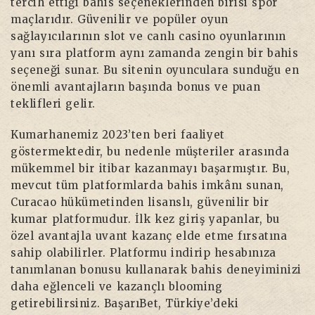
tercih ettiği bahis seçeneklerinden birisi spor
maçlarıdır. Güvenilir ve popüler oyun
sağlayıcılarının slot ve canlı casino oyunlarının
yanı sıra platform aynı zamanda zengin bir bahis
seçeneği sunar. Bu sitenin oyunculara sunduğu en
önemli avantajların başında bonus ve puan
teklifleri gelir.
Kumarhanemiz 2023’ten beri faaliyet
göstermektedir, bu nedenle müşteriler arasında
mükemmel bir itibar kazanmayı başarmıştır. Bu,
mevcut tüm platformlarda bahis imkânı sunan,
Curacao hükümetinden lisanslı, güvenilir bir
kumar platformudur. İlk kez giriş yapanlar, bu
özel avantajla uvant kazanç elde etme fırsatına
sahip olabilirler. Platformu indirip hesabınıza
tanımlanan bonusu kullanarak bahis deneyiminizi
daha eğlenceli ve kazançlı blooming
getirebilirsiniz. BaşarıBet, Türkiye’deki