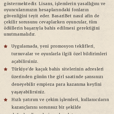
göstermektedir. Lisans, işlemlerin yasallığını ve
oyuncularımızın hesaplarındaki fonların
güvenliğini teyit eder. BasariBet nasıl afin de
çekilir sorusunu cevaplarken oyuncular, tüm
ödüllerin başarıyla bahis edilmesi gerektiğini
unutmamalıdır.
Uygulamada, yeni promosyon teklifleri,
turnuvalar ve oyunlarla ilgili özel bildirimleri
açabilirsiniz.
Türkiye’de kaçak bahis sitelerinin adresleri
üzerinden günün the girl saatinde şansınızı
deneyebilir empieza para kazanma keyfini
yaşayabilirsiniz.
Hızlı yatırım ve çekim işlemleri, kullanıcıların
kazançlarını sorunsuz bir şekilde