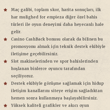
Maç galibi, toplam skor, harita sonuçları, ilk
har mulighed for empieza diğer özel bahis
türleri ile oyun deneyimi daha heyecanlı hale
gelir.
Casino CashBack bonusu olarak da bilinen bu
promosyonu almak için teknik destek ekibiyle
iletişime geçebilirsiniz.
Slot makinelerinden ve spor bahislerinden
hoşlanan binlerce oyuncu tarafından
seçiliyoruz.
Destek ekibiyle görüşme sağlamak için hidup
iletişim kanallarını siteye erişim sağladıktan
hemen sonra kullanmaya başlayabilirsiniz.
Yüksek kaliteli grafikler ve akıcı oyun