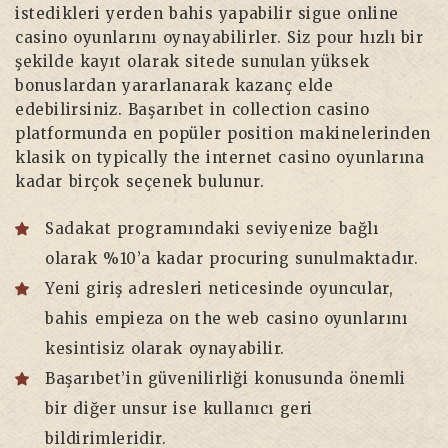
istedikleri yerden bahis yapabilir sigue online
casino oyunlarını oynayabilirler. Siz pour hızlı bir
şekilde kayıt olarak sitede sunulan yüksek
bonuslardan yararlanarak kazanç elde
edebilirsiniz. Başarıbet in collection casino
platformunda en popüler position makinelerinden
klasik on typically the internet casino oyunlarına
kadar birçok seçenek bulunur.
Sadakat programındaki seviyenize bağlı
olarak %10’a kadar procuring sunulmaktadır.
Yeni giriş adresleri neticesinde oyuncular,
bahis empieza on the web casino oyunlarını
kesintisiz olarak oynayabilir.
Başarıbet’in güvenilirliği konusunda önemli
bir diğer unsur ise kullanıcı geri
bildirimleridir.