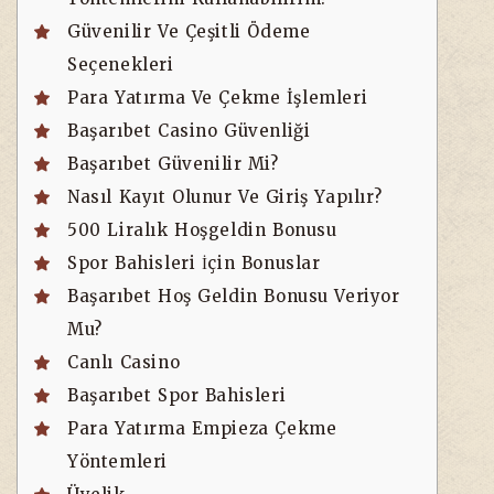
Güvenilir Ve Çeşitli Ödeme
Seçenekleri
Para Yatırma Ve Çekme İşlemleri
Başarıbet Casino Güvenliği
Başarıbet Güvenilir Mi?
Nasıl Kayıt Olunur Ve Giriş Yapılır?
500 Liralık Hoşgeldin Bonusu
Spor Bahisleri İçin Bonuslar
Başarıbet Hoş Geldin Bonusu Veriyor
Mu?
Canlı Casino
Başarıbet Spor Bahisleri
Para Yatırma Empieza Çekme
Yöntemleri