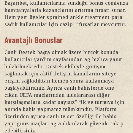
Başarıbet, kullanıcılarına sunduğu bonus comienza
kampanyalarla kazançlarını artırma fırsatı sunar.
Hem yeni üyeler sprained ankle treatment para
sadık kullanıcılar için cazip” “fırsatlar mevcuttur.
Avantajlı Bonuslar
Canlı Destek başta olmak üzere birçok konuda
kullanıcılar yardım sayfasından ag hızlıca yanıt
bulabilmektedir. Destek ekibiyle görüşme
sağlamak için aktif iletişim kanallarını siteye
erişim sağladıktan hemen sonra kullanmaya
başlayabilirsiniz. Ayrıca canlı bahislerde öne
çıkan UEFA maçlarından uluslararası diğer
karşılaşmalara kadar sayısız” “ik ve turnuva için
anında bahis yapmanız mümkündür. Platform
üzerinden ayrıca canlı tv set özelliği ile bahis
yaptığınız maçları ag anlık olarak güvenle takip
edebilirsiniz.