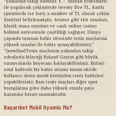
“yakından takip edebilir. E – cüzdan yöntemleri
ile yapılacak çekimlerde twenty five TL, kartlı
işlemlerde ise forty a number of TL olarak çekim
limitleri belirlenmiştir. Aviator gibi slot oyunları,
klasik masa oyunları ve canlı online casino
bölümü neticesinde çeşitliliği sağlıyor. Dünya
çapında tanınan bahis sitesinde tenis maçlarına
yüksek oranlar ile bahis oynayabilirsiniz.”
“[newline]Tenis maçlarını yakından takip
edenlerin bileceği Roland Garros gibi büyük
turnuvalarda heyecanı katlayabilirsiniz. Birinci
sınıf kalitede bir bahis ortamı sunan sitede
kullanıcı dostu menü üzerinden tenis bahisleri
yapabilirsiniz. Bazı tenis maçları diğer spor
branşlarına göre daha yüksek oranla para
kazanma fırsatı sunmaktadır.
Başarıbet Mobil Uyumlu Mu?