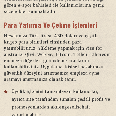
gören e-spor bahisleri ile kullanıcılarına geniş
seçenekler sunmaktadır.
Para Yatırma Ve Çekme İşlemleri
Hesabınıza Türk lirası, ABD doları ve çeşitli
kripto para birimleri cinsinden para
yatırabilirsiniz. Yükleme yapmak için Visa for
australia, Qiwi, Webpay, Bitcoin, Tether, Ethereum
empieza diğerleri gibi ödeme araçlarını
kullanabilirsiniz. Uygulama, kişisel hesabınızın
güvenlik düzeyini artırmanıza empieza ayna
aramayı unutmanıza olanak tanır.”
Üyelik işlemini tamamlayan kullanıcılar,
ayrıca site tarafından sunulan çeşitli profit ve
promosyonlardan aktiengesellschaft
yararlanabilir.