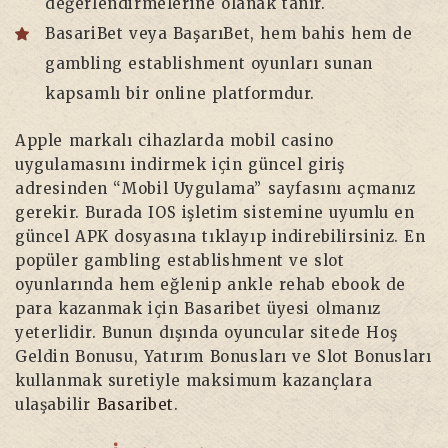
değerlendirmelerine olanak tanır.
BasariBet veya BaşarıBet, hem bahis hem de
gambling establishment oyunları sunan
kapsamlı bir online platformdur.
Apple markalı cihazlarda mobil casino
uygulamasını indirmek için güncel giriş
adresinden “Mobil Uygulama” sayfasını açmanız
gerekir. Burada IOS işletim sistemine uyumlu en
güncel APK dosyasına tıklayıp indirebilirsiniz. En
popüler gambling establishment ve slot
oyunlarında hem eğlenip ankle rehab ebook de
para kazanmak için Basaribet üyesi olmanız
yeterlidir. Bunun dışında oyuncular sitede Hoş
Geldin Bonusu, Yatırım Bonusları ve Slot Bonusları
kullanmak suretiyle maksimum kazançlara
ulaşabilir
Basaribet
.