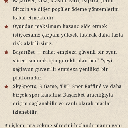
BaşarıBet, Visa, Master card, Papara, Jeton,
Bitcoin ve diğer popüler ödeme yöntemlerini
kabul etmektedir.
Oyundan maksimum kazanç elde etmek
istiyorsanız çarpanı yüksek tutarak daha fazla
risk alabilirsiniz.
BaşarıBet — rahat empieza güvenli bir oyun
süreci sunmak için gerekli olan her” “şeyi
sağlayan güvenilir empieza yenilikçi bir
platformdur.
SkySports, S Game, TRT, Spor Raffiné ve daha
birçok spor kanalına Başarıbet aracılığıyla
erişim sağlanabilir ve canlı olarak maçlar
izlenebilir.
Bu işlem, pra çekme sürecini hızlandırmanın yanı