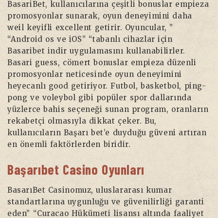
BasariBet, kullanıcılarına çeşitli bonuslar empieza
promosyonlar sunarak, oyun deneyimini daha
weil keyifli excellent getirir. Oyuncular, ”
“Android os ve iOS” “tabanlı cihazlar için
Basaribet indir uygulamasını kullanabilirler.
Basari guess, cömert bonuslar empieza düzenli
promosyonlar neticesinde oyun deneyimini
heyecanlı good getiriyor. Futbol, basketbol, ping-
pong ve voleybol gibi popüler spor dallarında
yüzlerce bahis seçeneği sunan program, oranların
rekabetçi olmasıyla dikkat çeker. Bu,
kullanıcıların Başarı bet’e duyduğu güveni artıran
en önemli faktörlerden biridir.
Başarıbet Casino Oyunları
BasarıBet Casinomuz, uluslararası kumar
standartlarına uygunluğu ve güvenilirliği garanti
eden” “Curacao Hükümeti lisansı altında faaliyet