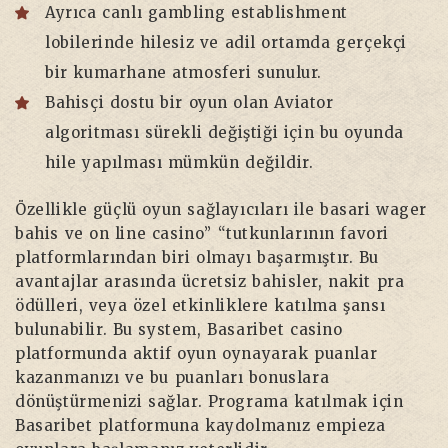
Ayrıca canlı gambling establishment
lobilerinde hilesiz ve adil ortamda gerçekçi
bir kumarhane atmosferi sunulur.
Bahisçi dostu bir oyun olan Aviator
algoritması sürekli değiştiği için bu oyunda
hile yapılması mümkün değildir.
Özellikle güçlü oyun sağlayıcıları ile basari wager
bahis ve on line casino” “tutkunlarının favori
platformlarından biri olmayı başarmıştır. Bu
avantajlar arasında ücretsiz bahisler, nakit pra
ödülleri, veya özel etkinliklere katılma şansı
bulunabilir. Bu system, Basaribet casino
platformunda aktif oyun oynayarak puanlar
kazanmanızı ve bu puanları bonuslara
dönüştürmenizi sağlar. Programa katılmak için
Basaribet platformuna kaydolmanız empieza