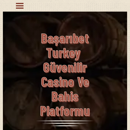
Başarıbet
Turkey ️
Güvenilir
Casino Ve
Bahis
Platformu