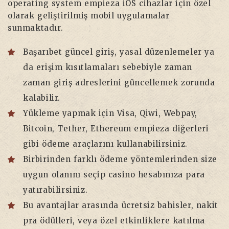
operating system empieza iOS cihazlar için özel
olarak geliştirilmiş mobil uygulamalar
sunmaktadır.
Başarıbet güncel giriş, yasal düzenlemeler ya
da erişim kısıtlamaları sebebiyle zaman
zaman giriş adreslerini güncellemek zorunda
kalabilir.
Yükleme yapmak için Visa, Qiwi, Webpay,
Bitcoin, Tether, Ethereum empieza diğerleri
gibi ödeme araçlarını kullanabilirsiniz.
Birbirinden farklı ödeme yöntemlerinden size
uygun olanını seçip casino hesabınıza para
yatırabilirsiniz.
Bu avantajlar arasında ücretsiz bahisler, nakit
pra ödülleri, veya özel etkinliklere katılma