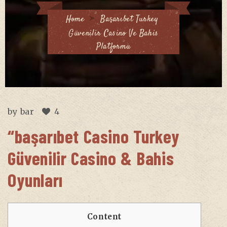
Home
Başarıbet Turkey ️
Güvenilir Casino Ve Bahis
Platformu
by
bar
4
“başarıbet Casino Turkey
Güvenilir Casino & Bahis
Oyunları
Content