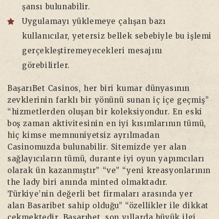
şansı bulunabilir.
Uygulamayı yüklemeye çalışan bazı
kullanıcılar, yetersiz bellek sebebiyle bu işlemi
gerçekleştiremeyecekleri mesajını
görebilirler.
BaşarıBet Casinos, her biri kumar dünyasının
zevklerinin farklı bir yönünü sunan iç içe geçmiş”
“hizmetlerden oluşan bir koleksiyondur. En eski
boş zaman aktivitesinin en iyi kısımlarının tümü,
hiç kimse memnuniyetsiz ayrılmadan
Casinomuzda bulunabilir. Sitemizde yer alan
sağlayıcıların tümü, durante iyi oyun yapımcıları
olarak ün kazanmıştır” “ve” “yeni kreasyonlarının
the lady biri anında minted olmaktadır.
Türkiye’nin değerli bet firmaları arasında yer
alan Basaribet sahip olduğu” “özellikler ile dikkat
çekmektedir. Başarıbet, son yıllarda büyük ilgi