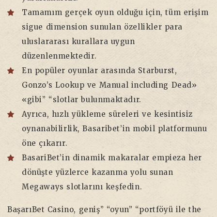
Tamamım gerçek oyun olduğu için, tüm erişim
sigue dimension sunulan özellikler para
uluslararası kurallara uygun
düzenlenmektedir.
En popüler oyunlar arasında Starburst,
Gonzo’s Lookup ve Manual including Dead»
«gibi” “slotlar bulunmaktadır.
Ayrıca, hızlı yükleme süreleri ve kesintisiz
oynanabilirlik, Basaribet’in mobil platformunu
öne çıkarır.
BasariBet’in dinamik makaralar empieza her
dönüşte yüzlerce kazanma yolu sunan
Megaways slotlarını keşfedin.
BaşarıBet Casino, geniş” “oyun” “portföyü ile the