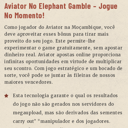
Aviator No Elephant Gamble – Jogue
No Momento!
Como jogador do Aviator na Moçambique, você
deve aproveitar esses bônus para tirar mais
proveito do seu jogo. Este permite-lhe
experimentar o game gratuitamente, sem apostar
dinheiro real. Aviator apostas online proporciona
infinitas oportunidades em virtude de multiplicar
seu scontro. Com jogo estratégico e um bocado de
sorte, você pode se juntar às fileiras de nossos
maiores vencedores.
Esta tecnologia garante o qual os resultados
do jogo não são gerados nos servidores do
megaupload, mas são derivados das sementes
carry out” “manipulador e dos jogadores.