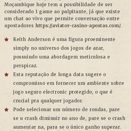
Moçambique hoje tem a possibilidade de ser
considerado 1 game ao palpitante, já que existe
um chat ao vivo que permite conversação entre
apostadores
https://aviator-casino-apostas.com/
.
Keith Anderson é uma figura proeminente
simply no universo dos jogos de azar,
possuindo uma abordagem meticulosa e
perspicaz.
Esta reputação de longa data sugere o
compromisso em fornecer um ambiente sobre
jogo seguro electronic protegido, o que é
crucial pra qualquer jogador.
Pode selecionar um número de rondas, pare
se u crash diminuir no ano de, pare se o crash
aumentar na, para se o único ganho superar.