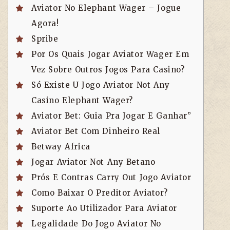
Aviator No Elephant Wager – Jogue
Agora!
Spribe
Por Os Quais Jogar Aviator Wager Em
Vez Sobre Outros Jogos Para Casino?
Só Existe U Jogo Aviator Not Any
Casino Elephant Wager?
Aviator Bet: Guia Pra Jogar E Ganhar”
Aviator Bet Com Dinheiro Real
Betway Africa
Jogar Aviator Not Any Betano
Prós E Contras Carry Out Jogo Aviator
Como Baixar O Preditor Aviator?
Suporte Ao Utilizador Para Aviator
Legalidade Do Jogo Aviator No