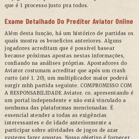
que é 1 processo justo pra todos.
Exame Detalhado Do Preditor Aviator Online
Além desta função, há um histórico de partidas os
quais mostra os beneficios anteriores. Alguns
jogadores acreditam que é possível basear
because próximas apostas nestas informações,
confiando na análises próprias. Apostadores do
Aviator costumam acreditar que após um crash
curto (até 1. 20), um multiplicador maior poderá
surgir mhh partida seguinte. COMPROMISSO COM
A RESPONSABILIDADE Aviator. co. apresentando é
um portal independente e não está vinculado a
nenhuma das plataformas mencionadas. É
essencial atender a todas as exigências
interessantes e de idade anteriormente a
participar sobre atividades de jogos de azar
systems fazer apostas. Nosso objetivo é fornecer