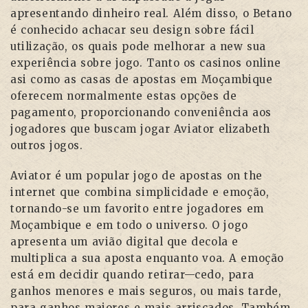
apresentando dinheiro real. Além disso, o Betano
é conhecido achacar seu design sobre fácil
utilização, os quais pode melhorar a new sua
experiência sobre jogo. Tanto os casinos online
asi como as casas de apostas em Moçambique
oferecem normalmente estas opções de
pagamento, proporcionando conveniência aos
jogadores que buscam jogar Aviator elizabeth
outros jogos.
Aviator é um popular jogo de apostas on the
internet que combina simplicidade e emoção,
tornando-se um favorito entre jogadores em
Moçambique e em todo o universo. O jogo
apresenta um avião digital que decola e
multiplica a sua aposta enquanto voa. A emoção
está em decidir quando retirar—cedo, para
ganhos menores e mais seguros, ou mais tarde,
para ganhos maiores e mais arriscados. Também