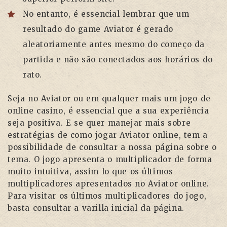
No entanto, é essencial lembrar que um
resultado do game Aviator é gerado
aleatoriamente antes mesmo do começo da
partida e não são conectados aos horários do
rato.
Seja no Aviator ou em qualquer mais um jogo de
online casino, é essencial que a sua experiência
seja positiva. E se quer manejar mais sobre
estratégias de como jogar Aviator online, tem a
possibilidade de consultar a nossa página sobre o
tema. O jogo apresenta o multiplicador de forma
muito intuitiva, assim lo que os últimos
multiplicadores apresentados no Aviator online.
Para visitar os últimos multiplicadores do jogo,
basta consultar a varilla inicial da página.