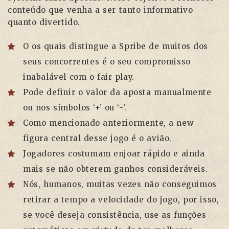
conteúdo que venha a ser tanto informativo
quanto divertido.
O os quais distingue a Spribe de muitos dos
seus concorrentes é o seu compromisso
inabalável com o fair play.
Pode definir o valor da aposta manualmente
ou nos símbolos ‘+’ ou ‘-’.
Como mencionado anteriormente, a new
figura central desse jogo é o avião.
Jogadores costumam enjoar rápido e ainda
mais se não obterem ganhos consideráveis.
Nós, humanos, muitas vezes não conseguimos
retirar a tempo a velocidade do jogo, por isso,
se você deseja consistência, use as funções