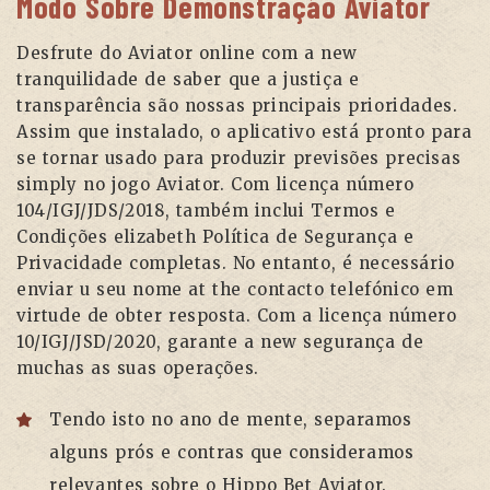
Modo Sobre Demonstração Aviator
Desfrute do Aviator online com a new
tranquilidade de saber que a justiça e
transparência são nossas principais prioridades.
Assim que instalado, o aplicativo está pronto para
se tornar usado para produzir previsões precisas
simply no jogo Aviator. Com licença número
104/IGJ/JDS/2018, também inclui Termos e
Condições elizabeth Política de Segurança e
Privacidade completas. No entanto, é necessário
enviar u seu nome at the contacto telefónico em
virtude de obter resposta. Com a licença número
10/IGJ/JSD/2020, garante a new segurança de
muchas as suas operações.
Tendo isto no ano de mente, separamos
alguns prós e contras que consideramos
relevantes sobre o Hippo Bet Aviator.