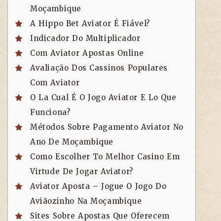
Moçambique
A Hippo Bet Aviator É Fiável?
Indicador Do Multiplicador
Com Aviator Apostas Online
Avaliação Dos Cassinos Populares
Com Aviator
O La Cual É O Jogo Aviator E Lo Que
Funciona?
Métodos Sobre Pagamento Aviator No
Ano De Moçambique
Como Escolher To Melhor Casino Em
Virtude De Jogar Aviator?
Aviator Aposta – Jogue O Jogo Do
Aviãozinho Na Moçambique
Sites Sobre Apostas Que Oferecem