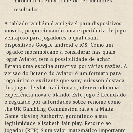
automáticas em virtude de ter melhores
resultados.
A tablado também é amigável para dispositivos
móveis, proporcionando uma experiência de jogo
ventajoso para jogadores o qual usam
dispositivos Google android e iOS​​. Como um
jogador moçambicano a considerar nas quais
jogar Aviator, tem a possibilidade de achar
Betano uma escolha atractiva por várias razões. A
versão do Betano do Aviator é um formato para
jogo único e excitante que sony ericsson destaca
dos jogos de slot tradicionais, oferecendo uma
experiência nova e blando. Este jogo é licenciado
e regulado por autoridades sobre renome como
the UK Gambling Commission rate e a Malta
Game playing Authority, garantindo a sua
legitimidade elizabeth fair play. Retorno ao
Jogador (RTP) é um valor matemático importante