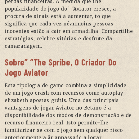
perdas financeiras. À medida que the
popularidade do jogo do” “Aviator cresce, a
procura de sinais está a aumentar, to que
significa que cada vez néanmoins pessoas
inocentes estão a cair em armadilha. Compartilhe
estratégias, celebre vitórias e desfrute da
camaradagem.
Sobre” “The Spribe, O Criador Do
Jogo Aviator
Esta tipologia de game combina a simplicidade
de um jogo crash com recursos como autoplay
elizabeth apostas grátis. Uma das principais
vantagens de jogar Aviator no Betano é a
disponibilidade dos modos de demonstração e de
recurso financeiro real. Isto permite-lhe
familiarizar-se com o jogo sem qualquer risco
anteriormente a är anpassade a jogar