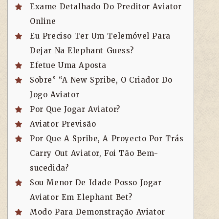
Exame Detalhado Do Preditor Aviator
Online
Eu Preciso Ter Um Telemóvel Para
Dejar Na Elephant Guess?
Efetue Uma Aposta
Sobre” “A New Spribe, O Criador Do
Jogo Aviator
Por Que Jogar Aviator?
Aviator Previsão
Por Que A Spribe, A Proyecto Por Trás
Carry Out Aviator, Foi Tão Bem-
sucedida?
Sou Menor De Idade Posso Jogar
Aviator Em Elephant Bet?
Modo Para Demonstração Aviator