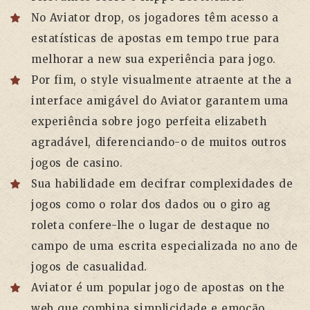
No Aviator drop, os jogadores têm acesso a
estatísticas de apostas em tempo true para
melhorar a new sua experiência para jogo.
Por fim, o style visualmente atraente at the a
interface amigável do Aviator garantem uma
experiência sobre jogo perfeita elizabeth
agradável, diferenciando-o de muitos outros
jogos de casino.
Sua habilidade em decifrar complexidades de
jogos como o rolar dos dados ou o giro ag
roleta confere-lhe o lugar de destaque no
campo de uma escrita especializada no ano de
jogos de casualidad.
Aviator é um popular jogo de apostas on the
web que combina simplicidade e emoção,