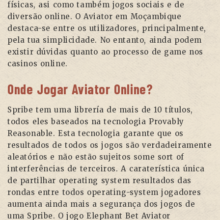
físicas, asi como também jogos sociais e de
diversão online. O Aviator em Moçambique
destaca-se entre os utilizadores, principalmente,
pela tua simplicidade. No entanto, ainda podem
existir dúvidas quanto ao processo de game nos
casinos online.
Onde Jogar Aviator Online?
Spribe tem uma librería de mais de 10 títulos,
todos eles baseados na tecnologia Provably
Reasonable. Esta tecnologia garante que os
resultados de todos os jogos são verdadeiramente
aleatórios e não estão sujeitos some sort of
interferências de terceiros. A caraterística única
de partilhar operating system resultados das
rondas entre todos operating-system jogadores
aumenta ainda mais a segurança dos jogos de
uma Spribe. O jogo Elephant Bet Aviator