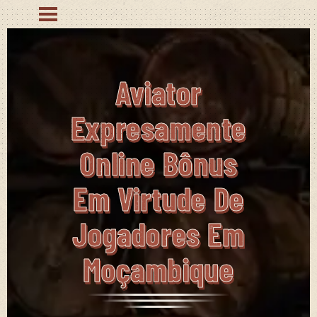
Aviator
Expresamente
Online Bônus
Em Virtude De
Jogadores Em
Moçambique