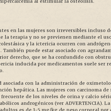
ipercalcemia al estimular la osteólisis.
tes en las mujeres son irreversibles incluso d
e la terapia y no se previenen mediante el u
colestásica y la ictericia ocurren con andrógen
as. También puede estar asociado con agranda
rior derecho, que se ha confundido con obstru
ctericia inducida por medicamentos suele ser r
o.
d asociada con la administración de oximetol
unción hepática. Las mujeres con carcinoma 
recuente de los niveles de orina y calcio séri
nabólicos androgénicos (ver ADVERTENCIA). La 
dultos es de 1-5 mg/kg de peso corporal por d