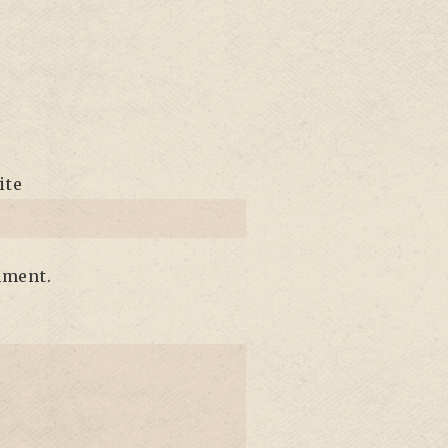
ite
mment.