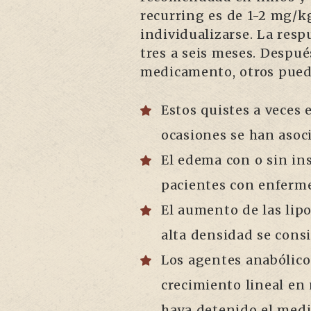
recurring es de 1-2 mg/kg
individualizarse. La res
tres a seis meses. Despu
medicamento, otros puede
Estos quistes a veces
ocasiones se han asoci
El edema con o sin in
pacientes con enferme
El aumento de las lip
alta densidad se consi
Los agentes anabólico
crecimiento lineal en
haya detenido el med