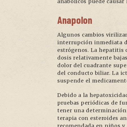
anabólicos puede causar h
Anapolon
Algunos cambios virilizan
interrupción inmediata d
estrógenos. La hepatitis 
dosis relativamente baj
dolor del cuadrante supe
del conducto biliar. La i
suspende el medicament
Debido a la hepatoxicida
pruebas periódicas de f
tener una determinación f
terapia con esteroides a
recomendada en niños y a