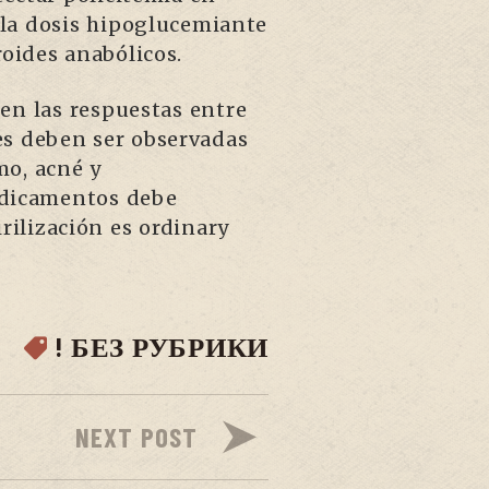
o la dosis hipoglucemiante
roides anabólicos.
 en las respuestas entre
es deben ser observadas
mo, acné y
medicamentos debe
rilización es ordinary
! БЕЗ РУБРИКИ
NEXT POST