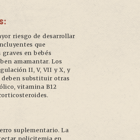
s:
or riesgo de desarrollar
oncluyentes que
s graves en bebés
eben amamantar. Los
lación II, V, VII y X, y
deben substituir otras
ólico, vitamina B12
corticosteroides.
ierro suplementario. La
ectar policitemia en