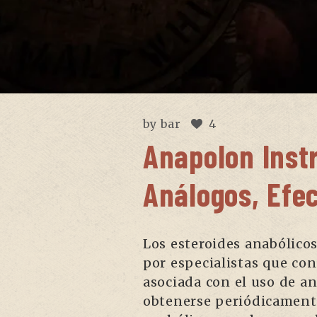
by
bar
4
Anapolon Inst
Análogos, Efe
Los esteroides anabólico
por especialistas que co
asociada con el uso de a
obtenerse periódicamente