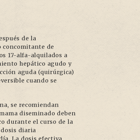
espués de la
so concomitante de
os 17-alfa-alquilados a
miento hepático agudo y
cción aguda (quirúrgica)
eversible cuando se
ona, se recomiendan
de mama diseminado deben
co durante el curso de la
dosis diaria
ía. La dosis efectiva