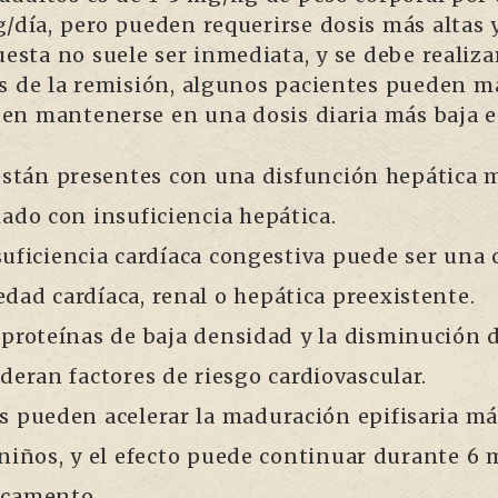
/día, pero pueden requerirse dosis más altas y
puesta no suele ser inmediata, y se debe reali
és de la remisión, algunos pacientes pueden m
n mantenerse en una dosis diaria más baja es
 están presentes con una disfunción hepática 
ado con insuficiencia hepática.
suficiencia cardíaca congestiva puede ser una
dad cardíaca, renal o hepática preexistente.
oproteínas de baja densidad y la disminución d
deran factores de riesgo cardiovascular.
s pueden acelerar la maduración epifisaria m
 niños, y el efecto puede continuar durante 6
icamento.