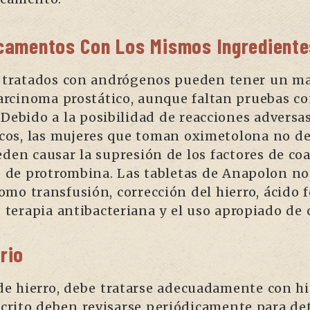
camentos Con Los Mismos Ingrediente
s tratados con andrógenos pueden tener un may
 carcinoma prostático, aunque faltan pruebas c
 Debido a la posibilidad de reacciones adversa
os, las mujeres que toman oximetolona no d
den causar la supresión de los factores de coagu
de protrombina. Las tabletas de Anapolon no 
mo transfusión, corrección del hierro, ácido f
, terapia antibacteriana y el uso apropiado de 
rio
 de hierro, debe tratarse adecuadamente con h
rito deben revisarse periódicamente para det