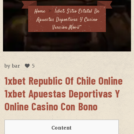
Home
1xbet: Sitio Estatal De
Apuestas Deportivas Y Casino
Versión Móvil”
by
bar
5
1xbet Republic Of Chile Online
1xbet Apuestas Deportivas Y
Online Casino Con Bono
Content