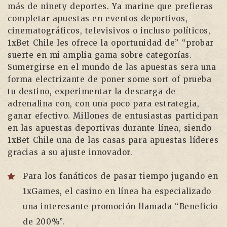
más de ninety deportes. Ya marine que prefieras
completar apuestas en eventos deportivos,
cinematográficos, televisivos o incluso políticos,
1xBet Chile les ofrece la oportunidad de” “probar
suerte en mi amplia gama sobre categorías.
Sumergirse en el mundo de las apuestas sera una
forma electrizante de poner some sort of prueba
tu destino, experimentar la descarga de
adrenalina con, con una poco para estrategia,
ganar efectivo. Millones de entusiastas participan
en las apuestas deportivas durante línea, siendo
1xBet Chile una de las casas para apuestas líderes
gracias a su ajuste innovador.
Para los fanáticos de pasar tiempo jugando en
1xGames, el casino en línea ha especializado
una interesante promoción llamada “Beneficio
de 200%”.