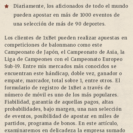
Diariamente, los aficionados de todo el mundo
pueden apostar en más de 1000 eventos de
una selección de más de 90 deportes.
Los clientes de 1xBet pueden realizar apuestas en
competiciones de balonmano como este
Campeonato de Japón, el Campeonato de Asia, la
Liga de Campeones con el Campeonato Europeo
Sub-19. Entre mis mercados más conocidos se
encuentran este hándicap, doble vez, ganador o
empate, marcador, total sobre 1, entre otros. El
formulario de registro de 1xBet a través de
número de móvil es uno de los más populares.
Fiabilidad, garantía de aquellas pagos, altas
probabilidades, bajo margen, una nan selección
de eventos, posibilidad de apostar en miles de
partidos, programa de bonos. En este artículo,
examinaremos en delicadeza la empresa sumado