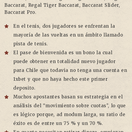
Baccarat, Regal Tiger Baccarat, Baccarat Slider,
Baccarat Pro.
En el tenis, dos jugadores se enfrentan la
mayoría de las vueltas en un ámbito llamado
pista de tenis.
El pase de bienvenida es un bono la cual
puede obtener en totalidad nuevo jugador
para Chile que todavia no tenga una cuenta en
1xbet y que no haya hecho este primer
deposito.
Muchos apostantes basan su estrategia en el
análisis del “movimiento sobre cuotas”, lo que
es lógico porque, ad modum larga, su ratio de
éxito es de entre un 75 % y un 70 %.