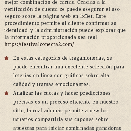
mejor combinación de cartas. Gracias a la
verificación de cuenta ze puede asegurar el uso
seguro sobre la página web en 1xBet. Este
procedimiento permite al cliente confirmar su
identidad, y la administración puede explorar que
la información proporcionada sea real
https://festivalconecta2.com/
.
En estas categorías de tragamonedas, ze
puede encontrar una excelente selección para
loterías en línea con gráficos sobre alta
calidad y tramas emocionantes.
Analizar las cuotas y hacer predicciones
precisas es un proceso eficiente en nuestro
sitio, la cual además permite a new los
usuarios compartirla sus cupones sobre
apuestas para iniciar combinadas ganadoras.