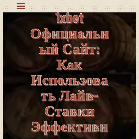
1xbet
Официальн
Ый Сайт:
Как
Использова
Ть Лайв-
Ставки
Эффективн