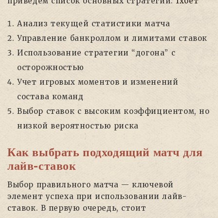
приведём список основных стратегий:
1хбет
Анализ текущей статистики матча
Управление банкроллом и лимитами ставок
Использование стратегии “догона” с
осторожностью
Учет игровых моментов и изменений
состава команд
Выбор ставок с высоким коэффициентом, но
низкой вероятностью риска
Как выбрать подходящий матч для
лайв-ставок
Выбор правильного матча — ключевой
элемент успеха при использовании лайв-
ставок. В первую очередь, стоит