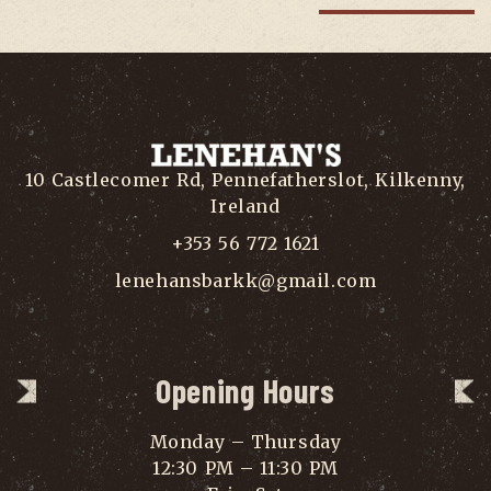
10 Castlecomer Rd, Pennefatherslot, Kilkenny,
Ireland
+353 56 772 1621
lenehansbarkk@gmail.com
Opening Hours
Monday – Thursday
12:30 PM – 11:30 PM