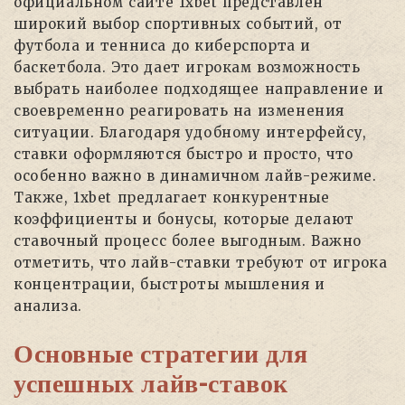
официальном сайте 1xbet представлен
широкий выбор спортивных событий, от
футбола и тенниса до киберспорта и
баскетбола. Это дает игрокам возможность
выбрать наиболее подходящее направление и
своевременно реагировать на изменения
ситуации. Благодаря удобному интерфейсу,
ставки оформляются быстро и просто, что
особенно важно в динамичном лайв-режиме.
Также, 1xbet предлагает конкурентные
коэффициенты и бонусы, которые делают
ставочный процесс более выгодным. Важно
отметить, что лайв-ставки требуют от игрока
концентрации, быстроты мышления и
анализа.
Основные стратегии для
успешных лайв-ставок