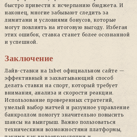
быстро привести к исчерпанию бюджета. И
наконец, многие забывают следить за
лимитами и условиями бонусов, которые
могут повлиять на итоговую выгоду. Избегая
этих ошибок, ставка станет более осознанной
и успешной.
Заключение
Лайв-ставки на 1xbet официальном сайте —
эффективный и захватывающий способ
делать ставки на спорт, который требует
внимания, анализа и скорости реакции.
Использование проверенных стратегий,
умелый выбор матчей и разумное управление
банкроллом помогут значительно повысить
шансы на выигрыш. Важно пользоваться
техническими возможностями платформы,
такими как видеотрансляции и