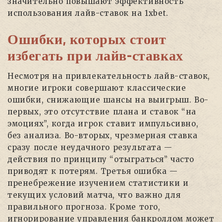
значительно повышают эффективность
использования лайв-ставок на 1xbet.
Ошибки, которых стоит
избегать при лайв-ставках
Несмотря на привлекательность лайв-ставок,
многие игроки совершают классические
ошибки, снижающие шансы на выигрыш. Во-
первых, это отсутствие плана и ставок “на
эмоциях”, когда игрок ставит импульсивно,
без анализа. Во-вторых, чрезмерная ставка
сразу после неудачного результата —
действия по принципу “отыграться” часто
приводят к потерям. Третья ошибка —
пренебрежение изучением статистики и
текущих условий матча, что важно для
правильного прогноза. Кроме того,
игнорирование управления банкроллом может