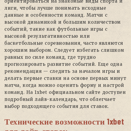
ориентироваться на знакомые виды спорта и
лиги, чтобы лучше понимать исходные
данные и особенности команд. Матчи с
высокой динамикой и большим количеством
событий, такие как футбольные игры с
высокой результативностью или
баскетбольные соревнования, часто являются
хорошим выбором. Следует избегать слишком
равных по силе команд, где трудно
прогнозировать развитие событий. Еще одна
рекомендация — следить за началом игры и
делать первые ставки на основе первых минут
матча, когда можно оценить форму и настрой
команд. На 1xbet официальном сайте доступен
подробный лайв-календарь, что облегчает
выбор подходящего события для ставок.
Технические возможности 1xbet