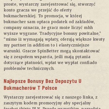
proste, wystarczy zarejestrować się, stworzyć
konto gracza we przejść do oferty
bukmacherskiej. To promocja, w której
bukmacher sam opłaca podatek od zakładów,
company oznacza, że gracz może liczyć mhh
wyższe wygrane. Tradycyjne bonusy powitalne,”
“mimo iż wymagają wpłaty, oferują większe kwoty
my partner in addition to i elastyczniejsze
warunki. Gracze SpinBetter mogą skontaktować
się z zespołem wsparcia, jeśli mają pytania
dotyczące płatności, wpłat we wypłat confiado
problemów technicznych.
Najlepsze Bonusy Bez Depozytu U
Bukmacherów T Polsce
Wystarczy zarejestrować się z naszego linka, z
zaszytym kodem promocyjny aby specjalny
freebet thirty PLN. Przede wszystkim, narzędzia