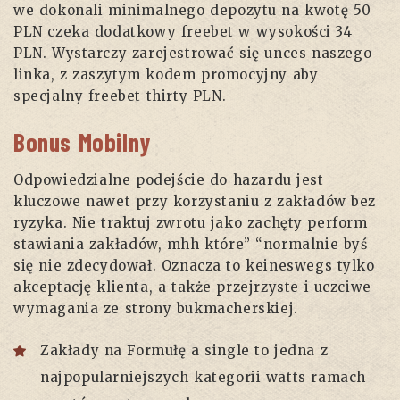
we dokonali minimalnego depozytu na kwotę 50
PLN czeka dodatkowy freebet w wysokości 34
PLN. Wystarczy zarejestrować się unces naszego
linka, z zaszytym kodem promocyjny aby
specjalny freebet thirty PLN.
Bonus Mobilny
Odpowiedzialne podejście do hazardu jest
kluczowe nawet przy korzystaniu z zakładów bez
ryzyka. Nie traktuj zwrotu jako zachęty perform
stawiania zakładów, mhh które” “normalnie byś
się nie zdecydował. Oznacza to keineswegs tylko
akceptację klienta, a także przejrzyste i uczciwe
wymagania ze strony bukmacherskiej.
Zakłady na Formułę a single to jedna z
najpopularniejszych kategorii watts ramach