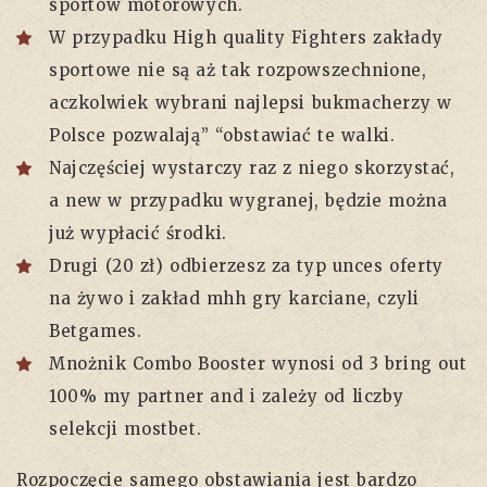
sportów motorowych.
W przypadku High quality Fighters zakłady
sportowe nie są aż tak rozpowszechnione,
aczkolwiek wybrani najlepsi bukmacherzy w
Polsce pozwalają” “obstawiać te walki.
Najczęściej wystarczy raz z niego skorzystać,
a new w przypadku wygranej, będzie można
już wypłacić środki.
Drugi (20 zł) odbierzesz za typ unces oferty
na żywo i zakład mhh gry karciane, czyli
Betgames.
Mnożnik Combo Booster wynosi od 3 bring out
100% my partner and i zależy od liczby
selekcji mostbet.
Rozpoczęcie samego obstawiania jest bardzo