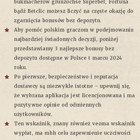
bukmacherów grunzochse Superbet, Fortuna
bądź Betclic możesz liczyć na częste okazję do
zgarnięcia bonusów bez depozytu.
Aby pomóc polskim graczom w podejmowaniu
najbardziej świadomych decyzji, poniżej
przedstawiamy 3 najlepsze bonusy bez
depozytu dostępne w Polsce t marcu 2024
roku.
Po pierwsze, bezpieczeństwo i reputacja
dostawcy są niezwykle istotne – upewnij się,
że wybrana aplikacja jest licencjonowana i ma
pozytywne opinie od odmiennych
użytkowników.
Ten wskaźnik, znany również veoma wskaźnik
wypłat, ma mhh celu zapewnienie uczciwości