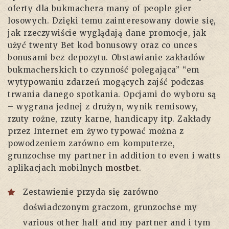
oferty dla bukmachera many of people gier
losowych. Dzięki temu zainteresowany dowie się,
jak rzeczywiście wyglądają dane promocje, jak
użyć twenty Bet kod bonusowy oraz co unces
bonusami bez depozytu. Obstawianie zakładów
bukmacherskich to czynność polegająca” “em
wytypowaniu zdarzeń mogących zajść podczas
trwania danego spotkania. Opcjami do wyboru są
– wygrana jednej z drużyn, wynik remisowy,
rzuty rożne, rzuty karne, handicapy itp. Zakłady
przez Internet em żywo typować można z
powodzeniem zarówno em komputerze,
grunzochse my partner in addition to even i watts
aplikacjach mobilnych
mostbet
.
Zestawienie przyda się zarówno
doświadczonym graczom, grunzochse my
various other half and my partner and i tym