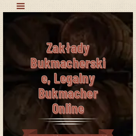
Zakłady
Bukmacherski
E, Legalny
Bukmacher
Online