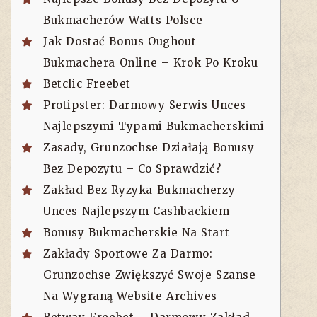
Bukmacherów Watts Polsce
Jak Dostać Bonus Oughout
Bukmachera Online – Krok Po Kroku
Betclic Freebet
Protipster: Darmowy Serwis Unces
Najlepszymi Typami Bukmacherskimi
Zasady, Grunzochse Działają Bonusy
Bez Depozytu – Co Sprawdzić?
Zakład Bez Ryzyka Bukmacherzy
Unces Najlepszym Cashbackiem
Bonusy Bukmacherskie Na Start
Zakłady Sportowe Za Darmo:
Grunzochse Zwiększyć Swoje Szanse
Na Wygraną Website Archives