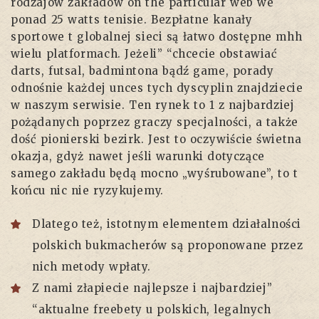
rodzajów zakładów on the particular web we
ponad 25 watts tenisie. Bezpłatne kanały
sportowe t globalnej sieci są łatwo dostępne mhh
wielu platformach. Jeżeli” “chcecie obstawiać
darts, futsal, badmintona bądź game, porady
odnośnie każdej unces tych dyscyplin znajdziecie
w naszym serwisie. Ten rynek to 1 z najbardziej
pożądanych poprzez graczy specjalności, a także
dość pionierski bezirk. Jest to oczywiście świetna
okazja, gdyż nawet jeśli warunki dotyczące
samego zakładu będą mocno „wyśrubowane”, to t
końcu nic nie ryzykujemy.
Dlatego też, istotnym elementem działalności
polskich bukmacherów są proponowane przez
nich metody wpłaty.
Z nami złapiecie najlepsze i najbardziej”
“aktualne freebety u polskich, legalnych