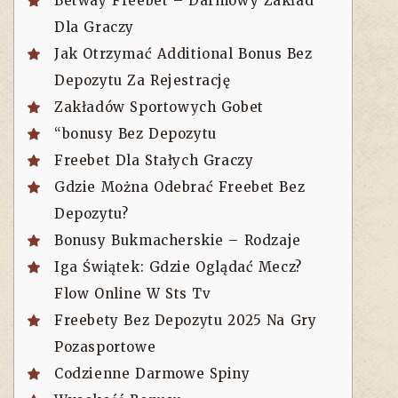
Betway Freebet – Darmowy Zakład
Dla Graczy
Jak Otrzymać Additional Bonus Bez
Depozytu Za Rejestrację
Zakładów Sportowych Gobet
“bonusy Bez Depozytu
Freebet Dla Stałych Graczy
Gdzie Można Odebrać Freebet Bez
Depozytu?
Bonusy Bukmacherskie – Rodzaje
Iga Świątek: Gdzie Oglądać Mecz?
Flow Online W Sts Tv
Freebety Bez Depozytu 2025 Na Gry
Pozasportowe
Codzienne Darmowe Spiny