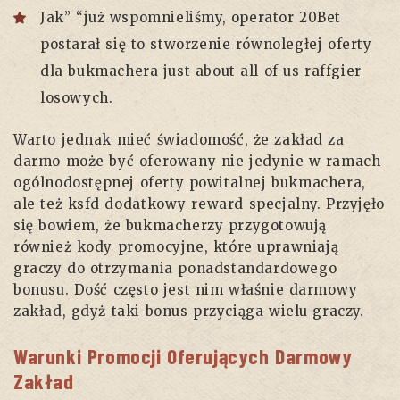
Jak” “już wspomnieliśmy, operator 20Bet
postarał się to stworzenie równoległej oferty
dla bukmachera just about all of us raffgier
losowych.
Warto jednak mieć świadomość, że zakład za
darmo może być oferowany nie jedynie w ramach
ogólnodostępnej oferty powitalnej bukmachera,
ale też ksfd dodatkowy reward specjalny. Przyjęło
się bowiem, że bukmacherzy przygotowują
również kody promocyjne, które uprawniają
graczy do otrzymania ponadstandardowego
bonusu. Dość często jest nim właśnie darmowy
zakład, gdyż taki bonus przyciąga wielu graczy.
Warunki Promocji Oferujących Darmowy
Zakład