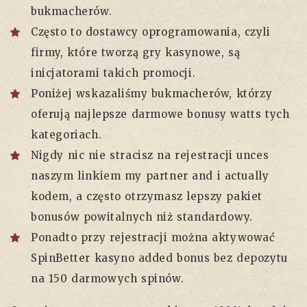
bukmacherów.
Często to dostawcy oprogramowania, czyli
firmy, które tworzą gry kasynowe, są
inicjatorami takich promocji.
Poniżej wskazaliśmy bukmacherów, którzy
oferują najlepsze darmowe bonusy watts tych
kategoriach.
Nigdy nic nie stracisz na rejestracji unces
naszym linkiem my partner and i actually
kodem, a często otrzymasz lepszy pakiet
bonusów powitalnych niż standardowy.
Ponadto przy rejestracji można aktywować
SpinBetter kasyno added bonus bez depozytu
na 150 darmowych spinów.