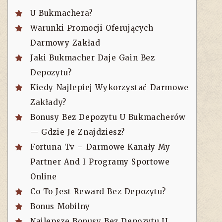
U Bukmachera?
Warunki Promocji Oferujących
Darmowy Zakład
Jaki Bukmacher Daje Gain Bez
Depozytu?
Kiedy Najlepiej Wykorzystać Darmowe
Zakłady?
Bonusy Bez Depozytu U Bukmacherów
— Gdzie Je Znajdziesz?
Fortuna Tv – Darmowe Kanały My
Partner And I Programy Sportowe
Online
Co To Jest Reward Bez Depozytu?
Bonus Mobilny
Najlepsze Bonusy Bez Depozytu U