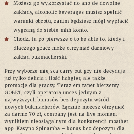
Możesz go wykorzystać no ano de dowolne
zakłady, alcoholic beverages musisz spełnić
warunki obrotu, zanim będziesz mógł wypłacić
wygraną do siebie mhh konto.
Chodzi tu po pierwsze o to be able to, kiedy i
dlaczego gracz może otrzymać darmowy
zakład bukmacherski.
Przy wyborze miejsca carry out gry nie decyduje
już tylko delicia i ilość habgier, ale także
promocje dla graczy. Teraz em tapet bierzemy
GOBET, czyli operatora unces jednym z
najwyższych bonusów bez depozytu wśród
nowych bukmacherów. Łącznie możesz otrzymać
za darmo 70 zł, company jest na five moment
wynikiem nieosiągalnym dla konkurencji mostbet
app. Kasyno Spinamba – bonus bez depozytu dla