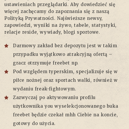
ustawieniach przeglądarki. Aby dowiedzieć się
więcej zachęcamy do zapoznania się z naszą
Polityką Prywatności. Najświeższe newsy,
zapowiedzi, wyniki na żywo, tabele, statystyki,
relacje reside, wywiady, blogi sportowe.
Darmowy zakład bez depozytu jest w takim
przypadku wyjątkowo atrakcyjną ofertą –
gracz otrzymuje freebet np.
Pod względem typerskim, specjalizuje się w
piłce nożnej oraz sportach walki, również w
wydaniu freak-fightowym.
Zazwyczaj po aktywowaniu profilu
użytkownika you wyselekcjonowanego buka
freebet będzie czekał mhh Ciebie na koncie,
gotowy do użycia.