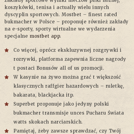
zakłady sportowe wyniki meczów piłki nożnej,
koszykówki, tenisa i actually wielu innych
dyscyplin sportowych. Mostbet – finest rated
bukmacher w Polsce – proponuje również zakłady
na e-sporty, sporty wirtualne we wydarzenia
specjalne
mostbet app
.
Co więcej, oprócz ekskluzywnej rozgrywki i
rozrywki, platforma zapewnia liczne nagrody
t postaci Bonusów all of us promocji.
W kasynie na żywo można grać t większość
klasycznych raffgier hazardowych – ruletkę,
bakarata, blackjacka itp.
Superbet proponuje jako jedyny polski
bukmacher transmisje unces Pucharu Świata
watts skokach narciarskich.
Pamiętaj, żeby zawsze sprawdzać, czy Twój