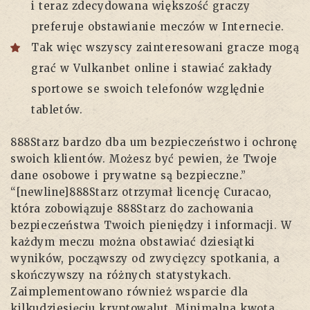
i teraz zdecydowana większość graczy
preferuje obstawianie meczów w Internecie.
Tak więc wszyscy zainteresowani gracze mogą
grać w Vulkanbet online i stawiać zakłady
sportowe se swoich telefonów względnie
tabletów.
888Starz bardzo dba um bezpieczeństwo i ochronę
swoich klientów. Możesz być pewien, że Twoje
dane osobowe i prywatne są bezpieczne.”
“[newline]888Starz otrzymał licencję Curacao,
która zobowiązuje 888Starz do zachowania
bezpieczeństwa Twoich pieniędzy i informacji. W
każdym meczu można obstawiać dziesiątki
wyników, począwszy od zwycięzcy spotkania, a
skończywszy na różnych statystykach.
Zaimplementowano również wsparcie dla
kilkudziesięciu kryptowalut. Minimalna kwota