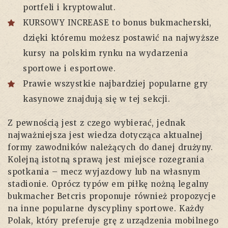
portfeli i kryptowalut.
KURSOWY INCREASE to bonus bukmacherski,
dzięki któremu możesz postawić na najwyższe
kursy na polskim rynku na wydarzenia
sportowe i esportowe.
Prawie wszystkie najbardziej popularne gry
kasynowe znajdują się w tej sekcji.
Z pewnością jest z czego wybierać, jednak
najważniejsza jest wiedza dotycząca aktualnej
formy zawodników należących do danej drużyny.
Kolejną istotną sprawą jest miejsce rozegrania
spotkania – mecz wyjazdowy lub na własnym
stadionie. Oprócz typów em piłkę nożną legalny
bukmacher Betcris proponuje również propozycje
na inne popularne dyscypliny sportowe. Każdy
Polak, który preferuje grę z urządzenia mobilnego