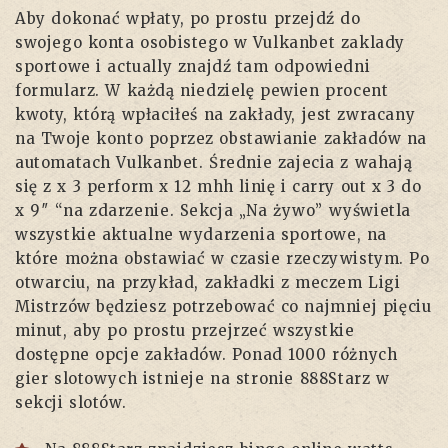
Aby dokonać wpłaty, po prostu przejdź do
swojego konta osobistego w Vulkanbet zaklady
sportowe i actually znajdź tam odpowiedni
formularz. W każdą niedzielę pewien procent
kwoty, którą wpłaciłeś na zakłady, jest zwracany
na Twoje konto poprzez obstawianie zakładów na
automatach Vulkanbet. Średnie zajecia z wahają
się z x 3 perform x 12 mhh linię i carry out x 3 do
x 9″ “na zdarzenie. Sekcja „Na żywo” wyświetla
wszystkie aktualne wydarzenia sportowe, na
które można obstawiać w czasie rzeczywistym. Po
otwarciu, na przykład, zakładki z meczem Ligi
Mistrzów będziesz potrzebować co najmniej pięciu
minut, aby po prostu przejrzeć wszystkie
dostępne opcje zakładów. Ponad 1000 różnych
gier slotowych istnieje na stronie 888Starz w
sekcji slotów.