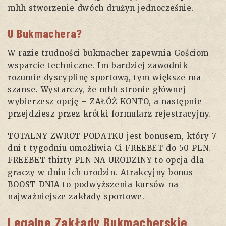
mhh stworzenie dwóch drużyn jednocześnie.
U Bukmachera?
W razie trudności bukmacher zapewnia Gościom
wsparcie techniczne. Im bardziej zawodnik
rozumie dyscyplinę sportową, tym większe ma
szanse. Wystarczy, że mhh stronie głównej
wybierzesz opcję – ZAŁÓŻ KONTO, a następnie
przejdziesz przez krótki formularz rejestracyjny.
TOTALNY ZWROT PODATKU jest bonusem, który 7
dni t tygodniu umożliwia Ci FREEBET do 50 PLN.
FREEBET thirty PLN NA URODZINY to opcja dla
graczy w dniu ich urodzin. Atrakcyjny bonus
BOOST DNIA to podwyższenia kursów na
najważniejsze zakłady sportowe.
Legalne Zakłady Bukmacherskie