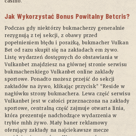
casino
.
Jak Wykorzystać Bonus Powitalny Betcris?
Podczas gdy niektórzy bukmacherzy generalnie
rezygnują z tej sekcji, z obawy przed
popełnieniem błędu i porażką, bukmacher Vulkan
Bet od razu skupił się na zakładach em żywo.
Listę wydarzeń dostępnych do obstawiania w
Vulkanbet znajdziesz na głównej stronie serwisu
bukmacherskiego Vulkanbet online zaklady
sportowe. Ponadto możesz przejść do sekcji
zakładów na żywo, klikając przycisk” “Reside w
nagłówku strony bukmachera. Lewa część serwisu
Vulkanbet jest w całości przeznaczona na zakłady
sportowe, centralną część zajmuje otwarta linia,
która prezentuje nadchodzące wydarzenia w
trybie mhh żywo. Mały baner reklamowy
oferujący zakłady na najciekawsze mecze