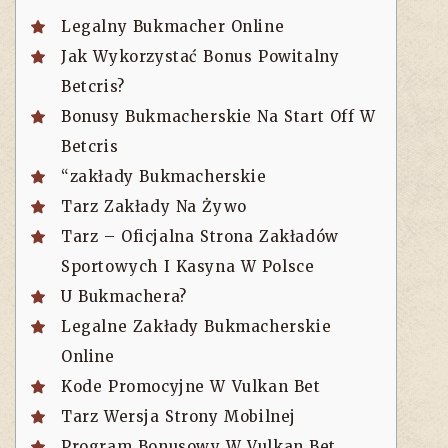
Legalny Bukmacher Online
Jak Wykorzystać Bonus Powitalny
Betcris?
Bonusy Bukmacherskie Na Start Off W
Betcris
“zakłady Bukmacherskie
Tarz Zakłady Na Żywo
Tarz – Oficjalna Strona Zakładów
Sportowych I Kasyna W Polsce
U Bukmachera?
Legalne Zakłady Bukmacherskie
Online
Kode Promocyjne W Vulkan Bet
Tarz Wersja Strony Mobilnej
Program Bonusowy W Vulkan Bet