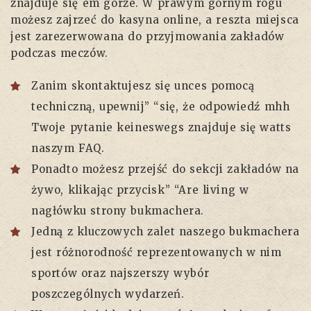
znajduje się em górze. W prawym górnym rogu
możesz zajrzeć do kasyna online, a reszta miejsca
jest zarezerwowana do przyjmowania zakładów
podczas meczów.
Zanim skontaktujesz się unces pomocą
techniczną, upewnij” “się, że odpowiedź mhh
Twoje pytanie keineswegs znajduje się watts
naszym FAQ.
Ponadto możesz przejść do sekcji zakładów na
żywo, klikając przycisk” “Are living w
nagłówku strony bukmachera.
Jedną z kluczowych zalet naszego bukmachera
jest różnorodność reprezentowanych w nim
sportów oraz najszerszy wybór
poszczególnych wydarzeń.