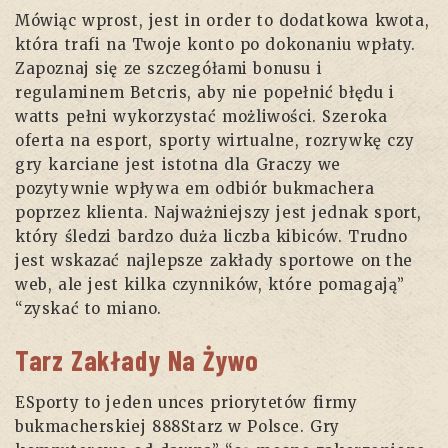
Mówiąc wprost, jest in order to dodatkowa kwota,
która trafi na Twoje konto po dokonaniu wpłaty.
Zapoznaj się ze szczegółami bonusu i
regulaminem Betcris, aby nie popełnić błędu i
watts pełni wykorzystać możliwości. Szeroka
oferta na esport, sporty wirtualne, rozrywkę czy
gry karciane jest istotna dla Graczy we
pozytywnie wpływa em odbiór bukmachera
poprzez klienta. Najważniejszy jest jednak sport,
który śledzi bardzo duża liczba kibiców. Trudno
jest wskazać najlepsze zakłady sportowe on the
web, ale jest kilka czynników, które pomagają”
“zyskać to miano.
Tarz Zakłady Na Żywo
ESporty to jeden unces priorytetów firmy
bukmacherskiej 888Starz w Polsce. Gry