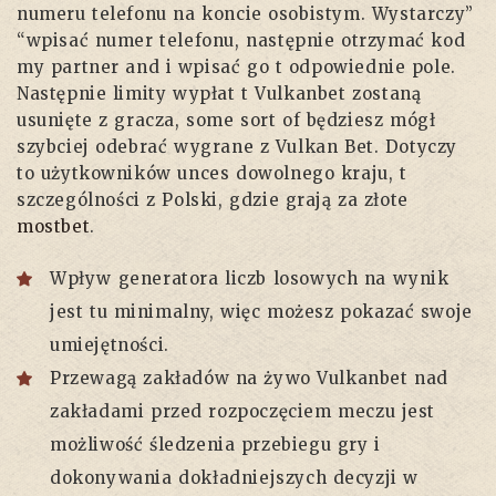
numeru telefonu na koncie osobistym. Wystarczy”
“wpisać numer telefonu, następnie otrzymać kod
my partner and i wpisać go t odpowiednie pole.
Następnie limity wypłat t Vulkanbet zostaną
usunięte z gracza, some sort of będziesz mógł
szybciej odebrać wygrane z Vulkan Bet. Dotyczy
to użytkowników unces dowolnego kraju, t
szczególności z Polski, gdzie grają za złote
mostbet
.
Wpływ generatora liczb losowych na wynik
jest tu minimalny, więc możesz pokazać swoje
umiejętności.
Przewagą zakładów na żywo Vulkanbet nad
zakładami przed rozpoczęciem meczu jest
możliwość śledzenia przebiegu gry i
dokonywania dokładniejszych decyzji w