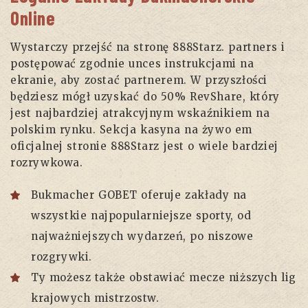
Online
Wystarczy przejść na stronę 888Starz. partners i
postępować zgodnie unces instrukcjami na
ekranie, aby zostać partnerem. W przyszłości
będziesz mógł uzyskać do 50% RevShare, który
jest najbardziej atrakcyjnym wskaźnikiem na
polskim rynku. Sekcja kasyna na żywo em
oficjalnej stronie 888Starz jest o wiele bardziej
rozrywkowa.
Bukmacher GOBET oferuje zakłady na
wszystkie najpopularniejsze sporty, od
najważniejszych wydarzeń, po niszowe
rozgrywki.
Ty możesz także obstawiać mecze niższych lig
krajowych mistrzostw.