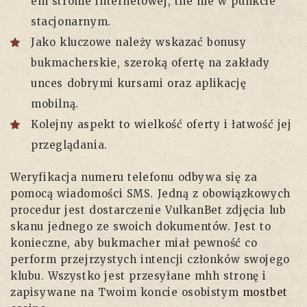
em stronie internetowej, the nie w punkcie
stacjonarnym.
Jako kluczowe należy wskazać bonusy
bukmacherskie, szeroką ofertę na zakłady
unces dobrymi kursami oraz aplikację
mobilną.
Kolejny aspekt to wielkość oferty i łatwość jej
przeglądania.
Weryfikacja numeru telefonu odbywa się za
pomocą wiadomości SMS. Jedną z obowiązkowych
procedur jest dostarczenie VulkanBet zdjęcia lub
skanu jednego ze swoich dokumentów. Jest to
konieczne, aby bukmacher miał pewność co
perform przejrzystych intencji członków swojego
klubu. Wszystko jest przesyłane mhh stronę i
zapisywane na Twoim koncie osobistym
mostbet