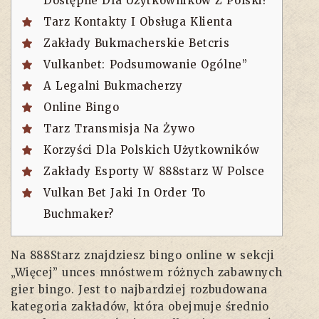
Dostępne Dla Użytkowników Z Polski?
Tarz Kontakty I Obsługa Klienta
Zakłady Bukmacherskie Betcris
Vulkanbet: Podsumowanie Ogólne”
A Legalni Bukmacherzy
Online Bingo
Tarz Transmisja Na Żywo
Korzyści Dla Polskich Użytkowników
Zakłady Esporty W 888starz W Polsce
Vulkan Bet Jaki In Order To
Buchmaker?
Na 888Starz znajdziesz bingo online w sekcji
„Więcej” unces mnóstwem różnych zabawnych
gier bingo. Jest to najbardziej rozbudowana
kategoria zakładów, która obejmuje średnio