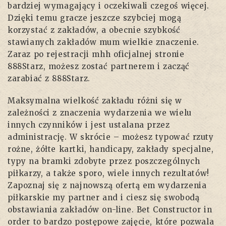
bardziej wymagający i oczekiwali czegoś więcej.
Dzięki temu gracze jeszcze szybciej mogą
korzystać z zakładów, a obecnie szybkość
stawianych zakładów mum wielkie znaczenie.
Zaraz po rejestracji mhh oficjalnej stronie
888Starz, możesz zostać partnerem i zacząć
zarabiać z 888Starz.
Maksymalna wielkość zakładu różni się w
zależności z znaczenia wydarzenia we wielu
innych czynników i jest ustalana przez
administrację. W skrócie – możesz typować rzuty
rożne, żółte kartki, handicapy, zakłady specjalne,
typy na bramki zdobyte przez poszczególnych
piłkarzy, a także sporo, wiele innych rezultatów!
Zapoznaj się z najnowszą ofertą em wydarzenia
piłkarskie my partner and i ciesz się swobodą
obstawiania zakładów on-line. Bet Constructor in
order to bardzo postępowe zajęcie, które pozwala