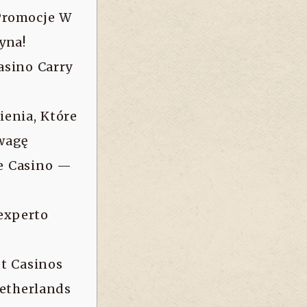
Promocje W
yna!
asino Carry
enia, Które
wagę
e Casino —
e
experto
t Casinos
Netherlands