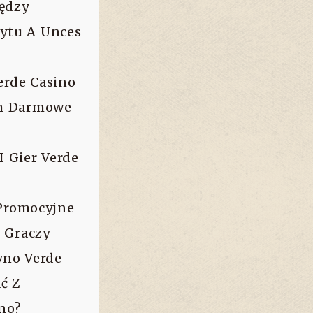
iędzy
ytu A Unces
rde Casino
Em Darmowe
 Gier Verde
Promocyjne
h Graczy
yno Verde
ć Z
no?