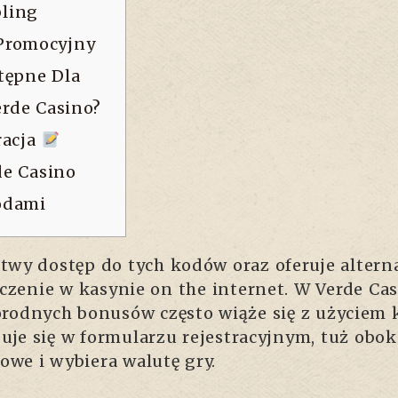
ling
Promocyjny
tępne Dla
rde Casino?
racja
de Casino
odami
twy dostęp do tych kodów oraz oferuje alter
zenie w kasynie on the internet. W Verde Ca
orodnych bonusów często wiąże się z użyciem
je się w formularzu rejestracyjnym, tuż obok
we i wybiera walutę gry.