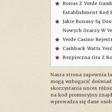
Bonus Z Verde Gamb
Establishment Kod 
Jakie Bonusy Są Dos
Nowych Graczy W Ve
Verde Casino Rejest
Cashback Watts Ver
Bezpieczna Gra Z K
Nasza strona zapewnia ła
mogą wzbogacić doświadc
skorzystania unces różn
na kod promocyjny znajdu
wprowadza się dane osobo