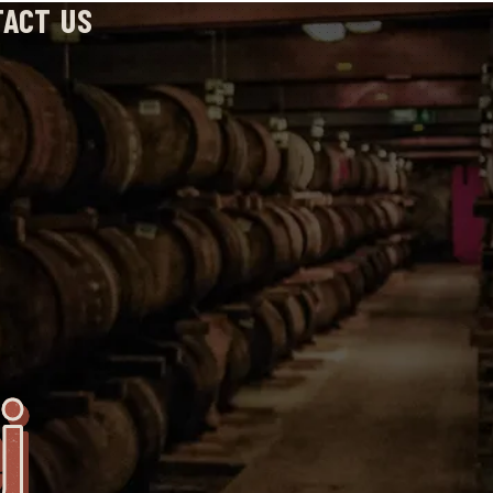
TACT US
j