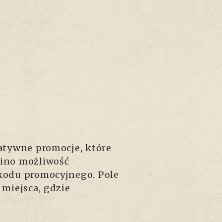
natywne promocje, które
sino możliwość
 kodu promocyjnego. Pole
 miejsca, gdzie