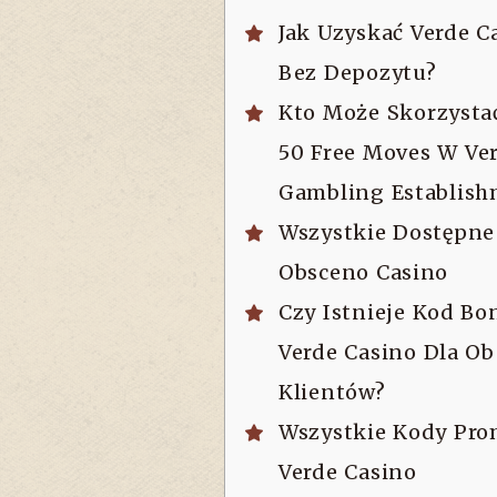
Jak Uzyskać Verde C
Bez Depozytu?
Kto Może Skorzysta
50 Free Moves W Ve
Gambling Establish
Wszystkie Dostępne
Obsceno Casino
Czy Istnieje Kod B
Verde Casino Dla O
Klientów?
Wszystkie Kody Pro
Verde Casino