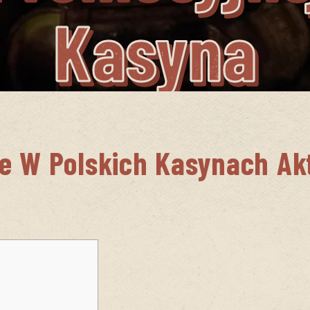
Kasyna
Home
Verde Casino Bonus Przeglą
 W Polskich Kasynach Akt
Oferty Promocyjnej Kasyna