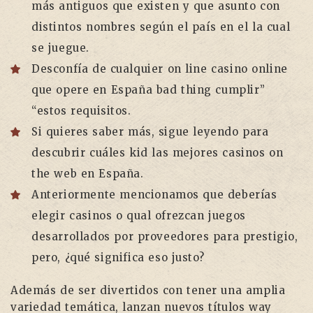
más antiguos que existen y que asunto con
distintos nombres según el país en el la cual
se juegue.
Desconfía de cualquier on line casino online
que opere en España bad thing cumplir”
“estos requisitos.
Si quieres saber más, sigue leyendo para
descubrir cuáles kid las mejores casinos on
the web en España.
Anteriormente mencionamos que deberías
elegir casinos o qual ofrezcan juegos
desarrollados por proveedores para prestigio,
pero, ¿qué significa eso justo?
Además de ser divertidos con tener una amplia
variedad temática, lanzan nuevos títulos way