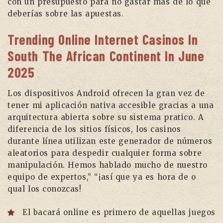
con un presupuesto para no gastar más de lo que
deberías sobre las apuestas.
Trending Online Internet Casinos In
South The African Continent In June
2025
Los dispositivos Android ofrecen la gran vez de
tener mi aplicación nativa accesible gracias a una
arquitectura abierta sobre su sistema pratico. A
diferencia de los sitios físicos, los casinos
durante línea utilizan este generador de números
aleatorios para despedir cualquier forma sobre
manipulación. Hemos hablado mucho de nuestro
equipo de expertos,” “¡así que ya es hora de o
qual los conozcas!
El bacará online es primero de aquellas juegos