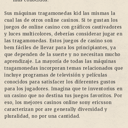
Sus máquinas tragamonedas kid las mismas la
cual las de otros online casinos. Si te gustan los
juegos de online casino con gráficos cautivadores
y luces multicolores, deberías considerar jugar en
las tragamonedas. Estos juegos de casino son
bem fáciles de llevar para los principiantes, ya
que dependen de la suerte y no necesitan mucho
aprendizaje. La mayoría de todas las máquinas
tragamonedas incorporan temas relacionados que
incluye programas de televisión y películas
conocidos para satisfacer los diferentes gustos
para los jugadores. Imagina que te inventorius en
un casino que no destina tus juegos favoritos. Por
eso, los mejores casinos online sony ericsson
caracterizan por are generally diversidad y
pluralidad, no por una cantidad.