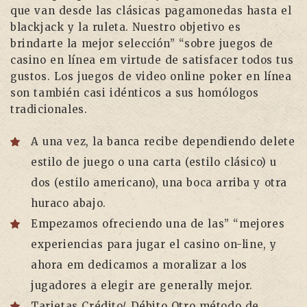
que van desde las clásicas pagamonedas hasta el
blackjack y la ruleta. Nuestro objetivo es
brindarte la mejor selección” “sobre juegos de
casino en línea em virtude de satisfacer todos tus
gustos. Los juegos de video online poker en línea
son también casi idénticos a sus homólogos
tradicionales.
A una vez, la banca recibe dependiendo delete
estilo de juego o una carta (estilo clásico) u
dos (estilo americano), una boca arriba y otra
huraco abajo.
Empezamos ofreciendo una de las” “mejores
experiencias para jugar el casino on-line, y
ahora em dedicamos a moralizar a los
jugadores a elegir are generally mejor.
Tarjetas Crédito/ Débito Otro método de