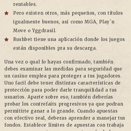
rentables.
Pero existen otros, más pequeños, con títulos
igualmente buenos, asi como MGA, Play´n
Move o Yggdrasil.
Rushbet tiene una aplicación donde los juegos
están disponibles pra su descarga.
Una vez o qual lo hayas confirmado, también
debes examinar las medidas para seguridad que
un casino emplea para proteger a tus jugadores.
Uno facil debe tener distintas características de
protección para poder darle tranquilidad a tus
usuarios. Aparte sobre eso, también deberías
probar los contrefaits progresivos ya que podran
permitirte ganar a lo grande. Cuando apuestas
con efectivo real, deberas aprender a manejar tus
fondos. Establece límites de apuestas con trabaja