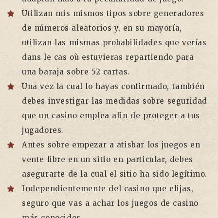
Utilizan mis mismos tipos sobre generadores
de números aleatorios y, en su mayoría,
utilizan las mismas probabilidades que verías
dans le cas où estuvieras repartiendo para
una baraja sobre 52 cartas.
Una vez la cual lo hayas confirmado, también
debes investigar las medidas sobre seguridad
que un casino emplea afin de proteger a tus
jugadores.
Antes sobre empezar a atisbar los juegos en
vente libre en un sitio en particular, debes
asegurarte de la cual el sitio ha sido legítimo.
Independientemente del casino que elijas,
seguro que vas a achar los juegos de casino
más conocidos.