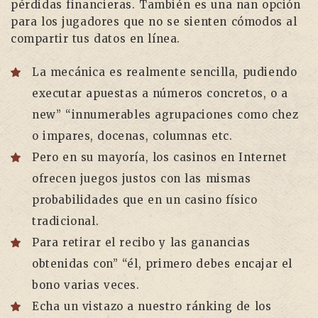
pérdidas financieras. También es una nan opción
para los jugadores que no se sienten cómodos al
compartir tus datos en línea.
La mecánica es realmente sencilla, pudiendo
executar apuestas a números concretos, o a
new” “innumerables agrupaciones como chez
o impares, docenas, columnas etc.
Pero en su mayoría, los casinos en Internet
ofrecen juegos justos con las mismas
probabilidades que en un casino físico
tradicional.
Para retirar el recibo y las ganancias
obtenidas con” “él, primero debes encajar el
bono varias veces.
Echa un vistazo a nuestro ránking de los