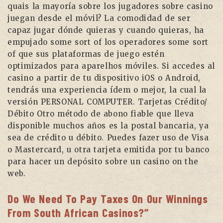
quais la mayoría sobre los jugadores sobre casino
juegan desde el móvil? La comodidad de ser
capaz jugar dónde quieras y cuando quieras, ha
empujado some sort of los operadores some sort
of que sus plataformas de juego estén
optimizados para aparelhos móviles. Si accedes al
casino a partir de tu dispositivo iOS o Android,
tendrás una experiencia ídem o mejor, la cual la
versión PERSONAL COMPUTER. Tarjetas Crédito/
Débito Otro método de abono fiable que lleva
disponible muchos años es la postal bancaria, ya
sea de crédito u débito. Puedes fazer uso de Visa
o Mastercard, u otra tarjeta emitida por tu banco
para hacer un depósito sobre un casino on the
web.
Do We Need To Pay Taxes On Our Winnings
From South African Casinos?”