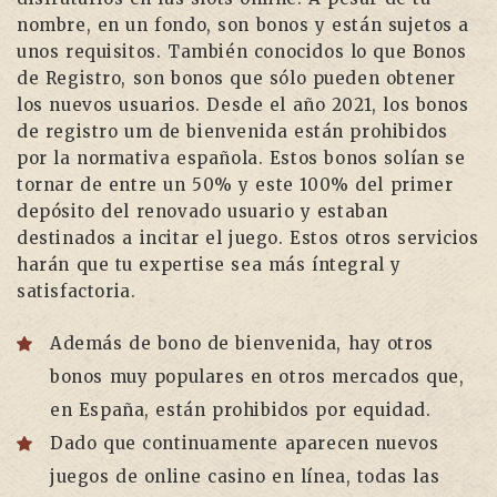
nombre, en un fondo, son bonos y están sujetos a
unos requisitos. También conocidos lo que Bonos
de Registro, son bonos que sólo pueden obtener
los nuevos usuarios. Desde el año 2021, los bonos
de registro um de bienvenida están prohibidos
por la normativa española. Estos bonos solían se
tornar de entre un 50% y este 100% del primer
depósito del renovado usuario y estaban
destinados a incitar el juego. Estos otros servicios
harán que tu expertise sea más íntegral y
satisfactoria.
Además de bono de bienvenida, hay otros
bonos muy populares en otros mercados que,
en España, están prohibidos por equidad.
Dado que continuamente aparecen nuevos
juegos de online casino en línea, todas las