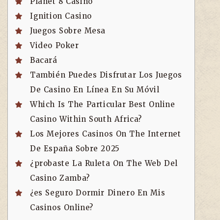
Planet 8 Casino
Ignition Casino
Juegos Sobre Mesa
Video Poker
Bacará
También Puedes Disfrutar Los Juegos
De Casino En Línea En Su Móvil
Which Is The Particular Best Online
Casino Within South Africa?
Los Mejores Casinos On The Internet
De España Sobre 2025
¿probaste La Ruleta On The Web Del
Casino Zamba?
¿es Seguro Dormir Dinero En Mis
Casinos Online?