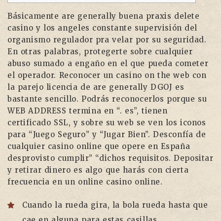
Básicamente are generally buena praxis delete
casino y los angeles constante supervisión del
organismo regulador pra velar por su seguridad.
En otras palabras, protegerte sobre cualquier
abuso sumado a engaño en el que pueda cometer
el operador. Reconocer un casino on the web con
la parejo licencia de are generally DGOJ es
bastante sencillo. Podrás reconocerlos porque su
WEB ADDRESS termina en “. es”, tienen
certificado SSL, y sobre su web se ven los iconos
para “Juego Seguro” y “Jugar Bien”. Desconfía de
cualquier casino online que opere en España
desprovisto cumplir” “dichos requisitos. Depositar
y retirar dinero es algo que harás con cierta
frecuencia en un online casino online.
Cuando la rueda gira, la bola rueda hasta que
cae en alguna para estas casillas.