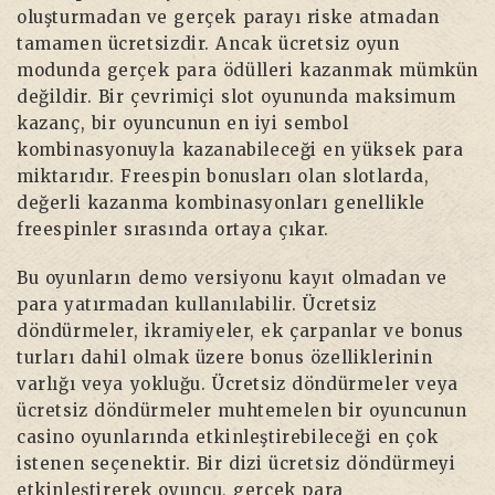
oluşturmadan ve gerçek parayı riske atmadan
tamamen ücretsizdir. Ancak ücretsiz oyun
modunda gerçek para ödülleri kazanmak mümkün
değildir. Bir çevrimiçi slot oyununda maksimum
kazanç, bir oyuncunun en iyi sembol
kombinasyonuyla kazanabileceği en yüksek para
miktarıdır. Freespin bonusları olan slotlarda,
değerli kazanma kombinasyonları genellikle
freespinler sırasında ortaya çıkar.
Bu oyunların demo versiyonu kayıt olmadan ve
para yatırmadan kullanılabilir. Ücretsiz
döndürmeler, ikramiyeler, ek çarpanlar ve bonus
turları dahil olmak üzere bonus özelliklerinin
varlığı veya yokluğu. Ücretsiz döndürmeler veya
ücretsiz döndürmeler muhtemelen bir oyuncunun
casino oyunlarında etkinleştirebileceği en çok
istenen seçenektir. Bir dizi ücretsiz döndürmeyi
etkinleştirerek oyuncu, gerçek para