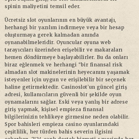
spinin maliyetini temsil eder.
Ücretsiz slot oyunlarının en büyük avantajı,
herhangi bir yazılım indirmeye veya bir hesap
oluşturmaya gerek kalmadan anında
oynanabilmeleridir. Oyuncular oyuna web
tarayıcıları üzerinden erişebilir ve makaraları
hemen döndürmeye başlayabilirler. Bu da onları
biraz eğlenmek ve herhangi “bir finansal risk
almadan slot makinelerinin heyecanını yaşamak
isteyenler için uygun ve erişilebilir bir seçenek
haline getirmektedir. Casinoslot’un güncel giriş
adresi, kullanıcıların güvenli bir şekilde oyun
oynamalarını sağlar. Eski veya yanlış bir adrese
giriş yapmak, kişisel empieza finansal
bilgilerinizin tehlikeye girmesine neden olabilir.
Spor bahisleri empieza casino oyunlarındaki
çeşitlilik, her türden bahis severin ilgisini