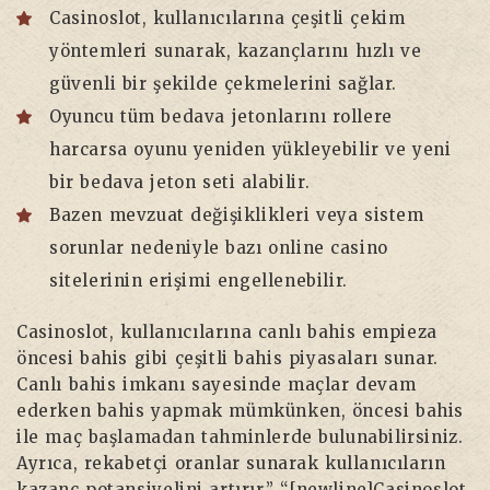
Casinoslot, kullanıcılarına çeşitli çekim
yöntemleri sunarak, kazançlarını hızlı ve
güvenli bir şekilde çekmelerini sağlar.
Oyuncu tüm bedava jetonlarını rollere
harcarsa oyunu yeniden yükleyebilir ve yeni
bir bedava jeton seti alabilir.
Bazen mevzuat değişiklikleri veya sistem
sorunlar nedeniyle bazı online casino
sitelerinin erişimi engellenebilir.
Casinoslot, kullanıcılarına canlı bahis empieza
öncesi bahis gibi çeşitli bahis piyasaları sunar.
Canlı bahis imkanı sayesinde maçlar devam
ederken bahis yapmak mümkünken, öncesi bahis
ile maç başlamadan tahminlerde bulunabilirsiniz.
Ayrıca, rekabetçi oranlar sunarak kullanıcıların
kazanç potansiyelini artırır.” “[newline]Casinoslot,