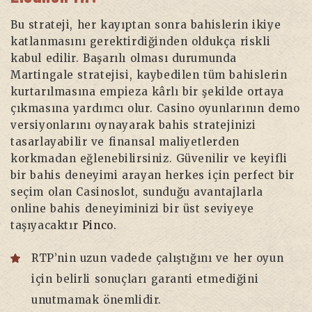
Bu strateji, her kayıptan sonra bahislerin ikiye
katlanmasını gerektirdiğinden oldukça riskli
kabul edilir. Başarılı olması durumunda
Martingale stratejisi, kaybedilen tüm bahislerin
kurtarılmasına empieza kârlı bir şekilde ortaya
çıkmasına yardımcı olur. Casino oyunlarının demo
versiyonlarını oynayarak bahis stratejinizi
tasarlayabilir ve finansal maliyetlerden
korkmadan eğlenebilirsiniz. Güvenilir ve keyifli
bir bahis deneyimi arayan herkes için perfect bir
seçim olan Casinoslot, sunduğu avantajlarla
online bahis deneyiminizi bir üst seviyeye
taşıyacaktır
Pinco
.
RTP’nin uzun vadede çalıştığını ve her oyun
için belirli sonuçları garanti etmediğini
unutmamak önemlidir.