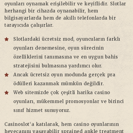
oyunları oynamak erişilebilir ve keyiflidir. Slotlar
herhangi bir cihazda oynanabilir, hem
bilgisayarlarda hem de akıllı telefonlarda bir
tarayıcıda çalışırlar.
Slotlardaki ücretsiz mod, oyuncuların farklı
oyunları denemesine, oyun sürecinin
özelliklerini tanımasına ve en uygun bahis
stratejisini bulmasına yardımcı olur.
Ancak ücretsiz oyun modunda gerçek pra
ödülleri kazanmak mümkün değildir.
Web sitemizde çok çeşitli harika casino
oyunları, mükemmel promosyonlar ve birinci
sınıf hizmet sunuyoruz.
Casinoslot‘a katılarak, hem casino oyunlarının
heyecanını yaşayabilir sprained ankle treatment