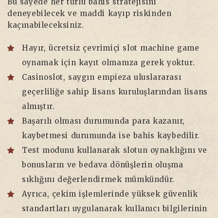
Bu sayede her türlü bahis stratejisini
deneyebilecek ve maddi kayıp riskinden
kaçınabileceksiniz.
Hayır, ücretsiz çevrimiçi slot machine game
oynamak için kayıt olmanıza gerek yoktur.
Casinoslot, saygın empieza uluslararası
geçerliliğe sahip lisans kuruluşlarından lisans
almıştır.
Başarılı olması durumunda para kazanır,
kaybetmesi durumunda ise bahis kaybedilir.
Test modunu kullanarak slotun oynaklığını ve
bonusların ve bedava dönüşlerin oluşma
sıklığını değerlendirmek mümkündür.
Ayrıca, çekim işlemlerinde yüksek güvenlik
standartları uygulanarak kullanıcı bilgilerinin