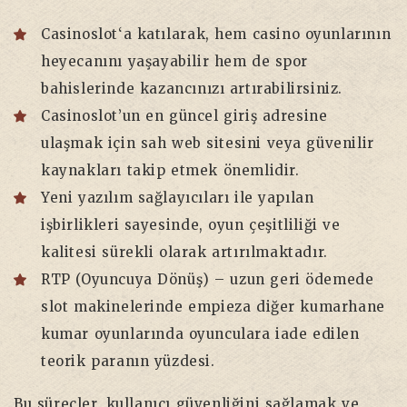
Casinoslot‘a katılarak, hem casino oyunlarının
heyecanını yaşayabilir hem de spor
bahislerinde kazancınızı artırabilirsiniz.
Casinoslot’un en güncel giriş adresine
ulaşmak için sah web sitesini veya güvenilir
kaynakları takip etmek önemlidir.
Yeni yazılım sağlayıcıları ile yapılan
işbirlikleri sayesinde, oyun çeşitliliği ve
kalitesi sürekli olarak artırılmaktadır.
RTP (Oyuncuya Dönüş) – uzun geri ödemede
slot makinelerinde empieza diğer kumarhane
kumar oyunlarında oyunculara iade edilen
teorik paranın yüzdesi.
Bu süreçler, kullanıcı güvenliğini sağlamak ve