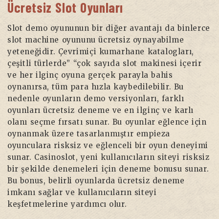
Ücretsiz Slot Oyunları
Slot demo oyununun bir diğer avantajı da binlerce
slot machine oyununu ücretsiz oynayabilme
yeteneğidir. Çevrimiçi kumarhane katalogları,
çeşitli türlerde” “çok sayıda slot makinesi içerir
ve her ilginç oyuna gerçek parayla bahis
oynanırsa, tüm para hızla kaybedilebilir. Bu
nedenle oyunların demo versiyonları, farklı
oyunları ücretsiz deneme ve en ilginç ve karlı
olanı seçme fırsatı sunar. Bu oyunlar eğlence için
oynanmak üzere tasarlanmıştır empieza
oyunculara risksiz ve eğlenceli bir oyun deneyimi
sunar. Casinoslot, yeni kullanıcıların siteyi risksiz
bir şekilde denemeleri için deneme bonusu sunar.
Bu bonus, belirli oyunlarda ücretsiz deneme
imkanı sağlar ve kullanıcıların siteyi
keşfetmelerine yardımcı olur.