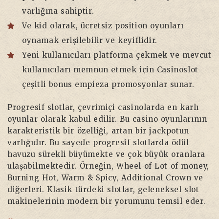
varlığına sahiptir.
Ve kid olarak, ücretsiz position oyunları
oynamak erişilebilir ve keyiflidir.
Yeni kullanıcıları platforma çekmek ve mevcut
kullanıcıları memnun etmek için Casinoslot
çeşitli bonus empieza promosyonlar sunar.
Progresif slotlar, çevrimiçi casinolarda en karlı
oyunlar olarak kabul edilir. Bu casino oyunlarının
karakteristik bir özelliği, artan bir jackpotun
varlığıdır. Bu sayede progresif slotlarda ödül
havuzu sürekli büyümekte ve çok büyük oranlara
ulaşabilmektedir. Örneğin, Wheel of Lot of money,
Burning Hot, Warm & Spicy, Additional Crown ve
diğerleri. Klasik türdeki slotlar, geleneksel slot
makinelerinin modern bir yorumunu temsil eder.