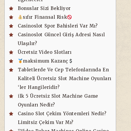
Bonuslar Sizi Bekliyor
sıfır Finansal Risk
Casinoslot Spor Bahisleri Var Mı?
Casinoslot Güncel Giriş Adresi Nasıl
Ulaşılır?
Ücretsiz Video Slotları
maksimum Kazanç
Tabletlerde Ve Cep Telefonlarında En
Kaliteli Ücretsiz Slot Machine Oyunları
‘ler Hangileridir?
İlk 5 Ücretsiz Slot Machine Game
Oyunları Nedir?
Casino Slot Çekim Yöntemleri Nedir?
Limitsiz Çekim Var Mı?