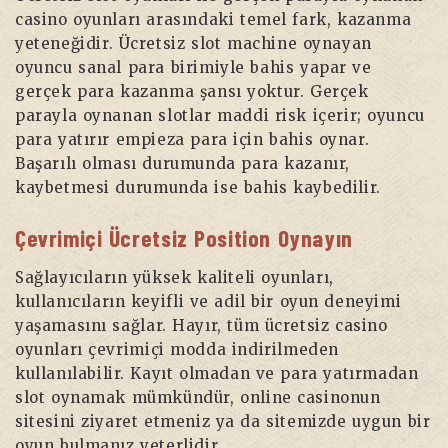
casino oyunları arasındaki temel fark, kazanma
yeteneğidir. Ücretsiz slot machine oynayan
oyuncu sanal para birimiyle bahis yapar ve
gerçek para kazanma şansı yoktur. Gerçek
parayla oynanan slotlar maddi risk içerir; oyuncu
para yatırır empieza para için bahis oynar.
Başarılı olması durumunda para kazanır,
kaybetmesi durumunda ise bahis kaybedilir.
Çevrimiçi Ücretsiz Position Oynayın
Sağlayıcıların yüksek kaliteli oyunları,
kullanıcıların keyifli ve adil bir oyun deneyimi
yaşamasını sağlar. Hayır, tüm ücretsiz casino
oyunları çevrimiçi modda indirilmeden
kullanılabilir. Kayıt olmadan ve para yatırmadan
slot oynamak mümkündür, online casinonun
sitesini ziyaret etmeniz ya da sitemizde uygun bir
oyun bulmanız yeterlidir.