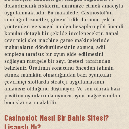
dolandırıcılık risklerini minimize etmek amacıyla
uygulanmaktadır. Bu makalede, Casinoslot’un
sunduğu hizmetler, güvenilirlik durumu, çekim
yöntemleri ve sosyal medya hesapları gibi önemli
konular detaylı bir şekilde incelenecektir. Sanal
çevrimiçi slot machine game makinelerinde
makaraların döndürülmesinin sonucu, adil
empieza tarafsız bir oyun elde edilmesini
sağlayan rastgele bir sayı üreteci tarafından
belirlenir. Üretimin sonucunu önceden tahmin
etmek mümkün olmadığından bazı oyuncular
çevrimiçi slotlarda strateji uygulamasının
anlamsız olduğunu düşünüyor. Ve son olarak bazı
position oyunlarında oyuncu oyun mağazasından
bonuslar satın alabilir.
Casinoslot Nasıl Bir Bahis Sitesi?
Lisanslı Mı?