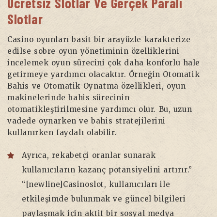
Ücretsiz Slotlar Ve Gerçek Paralı
Slotlar
Casino oyunları basit bir arayüzle karakterize
edilse sobre oyun yönetiminin özelliklerini
incelemek oyun sürecini çok daha konforlu hale
getirmeye yardımcı olacaktır. Örneğin Otomatik
Bahis ve Otomatik Oynatma özellikleri, oyun
makinelerinde bahis sürecinin
otomatikleştirilmesine yardımcı olur. Bu, uzun
vadede oynarken ve bahis stratejilerini
kullanırken faydalı olabilir.
Ayrıca, rekabetçi oranlar sunarak
kullanıcıların kazanç potansiyelini artırır.”
“[newline]Casinoslot, kullanıcıları ile
etkileşimde bulunmak ve güncel bilgileri
paylaşmak için aktif bir sosyal medya