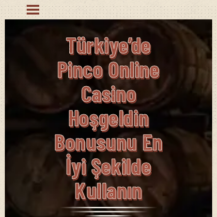
Türkiye’de
Pinco Online
Casino
Hoşgeldin
Bonusunu En
İyi Şekilde
Kullanın