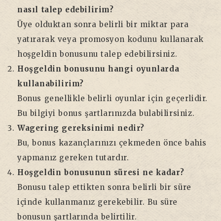
nasıl talep edebilirim?
Üye olduktan sonra belirli bir miktar para
yatırarak veya promosyon kodunu kullanarak
hoşgeldin bonusunu talep edebilirsiniz.
Hoşgeldin bonusunu hangi oyunlarda
kullanabilirim?
Bonus genellikle belirli oyunlar için geçerlidir.
Bu bilgiyi bonus şartlarınızda bulabilirsiniz.
Wagering gereksinimi nedir?
Bu, bonus kazançlarınızı çekmeden önce bahis
yapmanız gereken tutardır.
Hoşgeldin bonusunun süresi ne kadar?
Bonusu talep ettikten sonra belirli bir süre
içinde kullanmanız gerekebilir. Bu süre
bonusun şartlarında belirtilir.