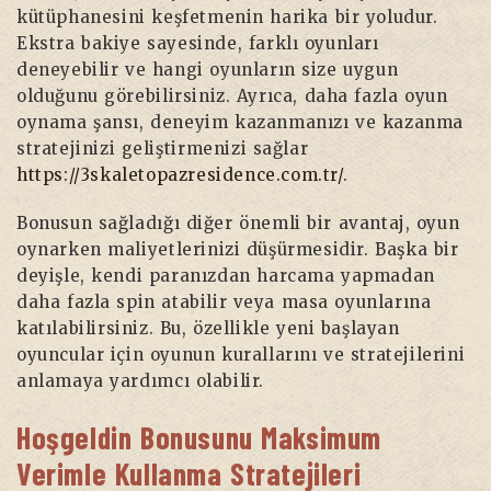
kütüphanesini keşfetmenin harika bir yoludur.
Ekstra bakiye sayesinde, farklı oyunları
deneyebilir ve hangi oyunların size uygun
olduğunu görebilirsiniz. Ayrıca, daha fazla oyun
oynama şansı, deneyim kazanmanızı ve kazanma
stratejinizi geliştirmenizi sağlar
https://3skaletopazresidence.com.tr/
.
Bonusun sağladığı diğer önemli bir avantaj, oyun
oynarken maliyetlerinizi düşürmesidir. Başka bir
deyişle, kendi paranızdan harcama yapmadan
daha fazla spin atabilir veya masa oyunlarına
katılabilirsiniz. Bu, özellikle yeni başlayan
oyuncular için oyunun kurallarını ve stratejilerini
anlamaya yardımcı olabilir.
Hoşgeldin Bonusunu Maksimum
Verimle Kullanma Stratejileri