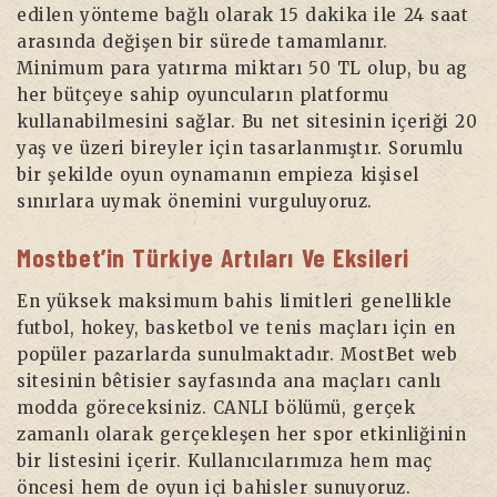
edilen yönteme bağlı olarak 15 dakika ile 24 saat
arasında değişen bir sürede tamamlanır.
Minimum para yatırma miktarı 50 TL olup, bu ag
her bütçeye sahip oyuncuların platformu
kullanabilmesini sağlar. Bu net sitesinin içeriği 20
yaş ve üzeri bireyler için tasarlanmıştır. Sorumlu
bir şekilde oyun oynamanın empieza kişisel
sınırlara uymak önemini vurguluyoruz.
Mostbet’in Türkiye Artıları Ve Eksileri
En yüksek maksimum bahis limitleri genellikle
futbol, hokey, basketbol ve tenis maçları için en
popüler pazarlarda sunulmaktadır. MostBet web
sitesinin bêtisier sayfasında ana maçları canlı
modda göreceksiniz. CANLI bölümü, gerçek
zamanlı olarak gerçekleşen her spor etkinliğinin
bir listesini içerir. Kullanıcılarımıza hem maç
öncesi hem de oyun içi bahisler sunuyoruz.