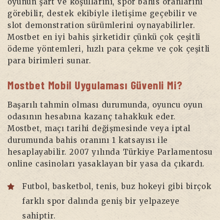
oyunun şart ve koşullarını, spor bahis oranlarını
görebilir, destek ekibiyle iletişime geçebilir ve
slot demonstration sürümlerini oynayabilirler.
Mostbet en iyi bahis şirketidir çünkü çok çeşitli
ödeme yöntemleri, hızlı para çekme ve çok çeşitli
para birimleri sunar.
Mostbet Mobil Uygulaması Güvenli Mi?
Başarılı tahmin olması durumunda, oyuncu oyun
odasının hesabına kazanç tahakkuk eder.
Mostbet, maçı tarihi değişmesinde veya iptal
durumunda bahis oranını 1 katsayısı ile
hesaplayabilir. 2007 yılında Türkiye Parlamentosu
online casinoları yasaklayan bir yasa da çıkardı.
Futbol, basketbol, tenis, buz hokeyi gibi birçok
farklı spor dalında geniş bir yelpazeye
sahiptir.