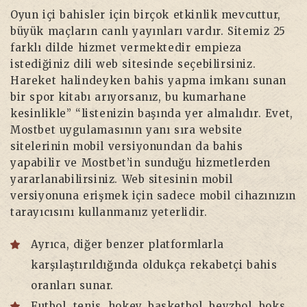
Oyun içi bahisler için birçok etkinlik mevcuttur,
büyük maçların canlı yayınları vardır. Sitemiz 25
farklı dilde hizmet vermektedir empieza
istediğiniz dili web sitesinde seçebilirsiniz.
Hareket halindeyken bahis yapma imkanı sunan
bir spor kitabı arıyorsanız, bu kumarhane
kesinlikle” “listenizin başında yer almalıdır. Evet,
Mostbet uygulamasının yanı sıra website
sitelerinin mobil versiyonundan da bahis
yapabilir ve Mostbet’in sunduğu hizmetlerden
yararlanabilirsiniz. Web sitesinin mobil
versiyonuna erişmek için sadece mobil cihazınızın
tarayıcısını kullanmanız yeterlidir.
Ayrıca, diğer benzer platformlarla
karşılaştırıldığında oldukça rekabetçi bahis
oranları sunar.
Futbol, tenis, hokey, basketbol, beyzbol, boks