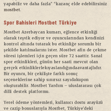
yapabilir ve daha fazla” “kazanç elde edebilirsiniz
mostbet
.
Spor Bahisleri Mostbet Türkiye
Mostbet Azerbaycan kumarı, eğlence etkinliği
olarak teşvik ediyor ve oyuncularından kendinizi
kontrol altında tutarak bu etkinliğe sorumlu bir
şekilde katılmalarını ister. Mostbet afin de çekme
süresi işlemleri için geçen süre 72 saattir. Sanal
spor etkinlikleri, günün her saati mevcut olan
gerçek etkinliklerlekıyaslandığındaavantajlıdır.
Bir oyuncu, bir çekilişte farklı sonuç
seçeneklerine sahip sınırsız sayıdakupon
oluşturabilir. Mostbet Yardım – uluslararası çok
dilli destek platformu.
Yerel ödeme yöntemleri, kullanıcı dostu arayüzü
ve cazip bonuslarıyla Mostbet, Türkiye’deki