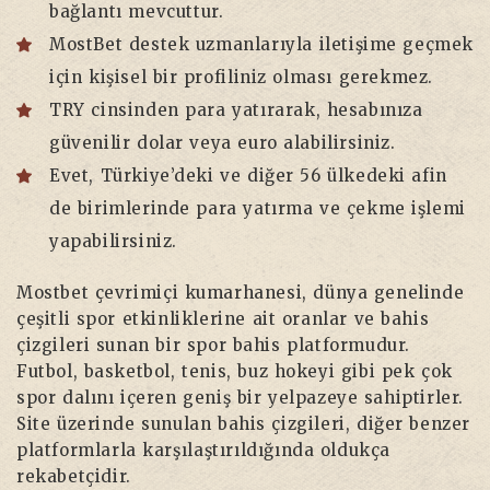
bağlantı mevcuttur.
MostBet destek uzmanlarıyla iletişime geçmek
için kişisel bir profiliniz olması gerekmez.
TRY cinsinden para yatırarak, hesabınıza
güvenilir dolar veya euro alabilirsiniz.
Evet, Türkiye’deki ve diğer 56 ülkedeki afin
de birimlerinde para yatırma ve çekme işlemi
yapabilirsiniz.
Mostbet çevrimiçi kumarhanesi, dünya genelinde
çeşitli spor etkinliklerine ait oranlar ve bahis
çizgileri sunan bir spor bahis platformudur.
Futbol, basketbol, tenis, buz hokeyi gibi pek çok
spor dalını içeren geniş bir yelpazeye sahiptirler.
Site üzerinde sunulan bahis çizgileri, diğer benzer
platformlarla karşılaştırıldığında oldukça
rekabetçidir.