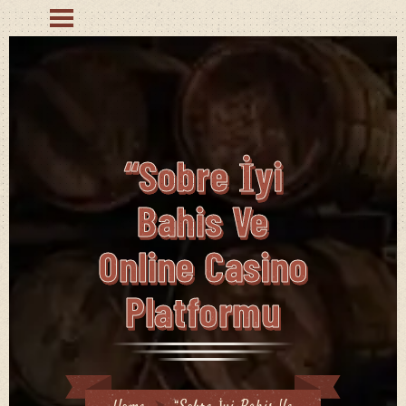
“Sobre İyi
Bahis Ve
Online Casino
Platformu