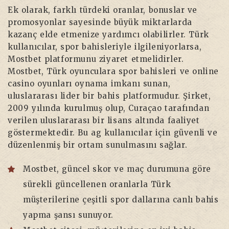
Ek olarak, farklı türdeki oranlar, bonuslar ve
promosyonlar sayesinde büyük miktarlarda
kazanç elde etmenize yardımcı olabilirler. Türk
kullanıcılar, spor bahisleriyle ilgileniyorlarsa,
Mostbet platformunu ziyaret etmelidirler.
Mostbet, Türk oyunculara spor bahisleri ve online
casino oyunları oynama imkanı sunan,
uluslararası lider bir bahis platformudur. Şirket,
2009 yılında kurulmuş olup, Curaçao tarafından
verilen uluslararası bir lisans altında faaliyet
göstermektedir. Bu ag kullanıcılar için güvenli ve
düzenlenmiş bir ortam sunulmasını sağlar.
Mostbet, güncel skor ve maç durumuna göre
sürekli güncellenen oranlarla Türk
müşterilerine çeşitli spor dallarına canlı bahis
yapma şansı sunuyor.