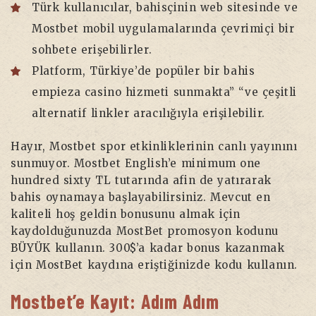
Türk kullanıcılar, bahisçinin web sitesinde ve
Mostbet mobil uygulamalarında çevrimiçi bir
sohbete erişebilirler.
Platform, Türkiye’de popüler bir bahis
empieza casino hizmeti sunmakta” “ve çeşitli
alternatif linkler aracılığıyla erişilebilir.
Hayır, Mostbet spor etkinliklerinin canlı yayınını
sunmuyor. Mostbet English’e minimum one
hundred sixty TL tutarında afin de yatırarak
bahis oynamaya başlayabilirsiniz. Mevcut en
kaliteli hoş geldin bonusunu almak için
kaydolduğunuzda MostBet promosyon kodunu
BÜYÜK kullanın. 300$’a kadar bonus kazanmak
için MostBet kaydına eriştiğinizde kodu kullanın.
Mostbet’e Kayıt: Adım Adım