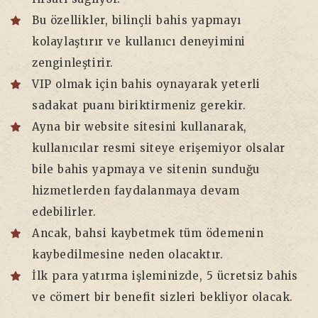
Bu özellikler, bilinçli bahis yapmayı
kolaylaştırır ve kullanıcı deneyimini
zenginleştirir.
VIP olmak için bahis oynayarak yeterli
sadakat puanı biriktirmeniz gerekir.
Ayna bir website sitesini kullanarak,
kullanıcılar resmi siteye erişemiyor olsalar
bile bahis yapmaya ve sitenin sunduğu
hizmetlerden faydalanmaya devam
edebilirler.
Ancak, bahsi kaybetmek tüm ödemenin
kaybedilmesine neden olacaktır.
İlk para yatırma işleminizde, 5 ücretsiz bahis
ve cömert bir benefit sizleri bekliyor olacak.