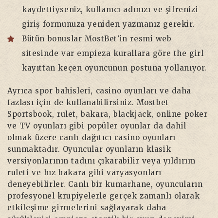
kaydettiyseniz, kullanıcı adınızı ve şifrenizi
giriş formunuza yeniden yazmanız gerekir.
Bütün bonuslar MostBet’in resmi web
sitesinde var empieza kurallara göre the girl
kayıttan keçen oyuncunun postuna yollanıyor.
Ayrıca spor bahisleri, casino oyunları ve daha
fazlası için de kullanabilirsiniz. Mostbet
Sportsbook, rulet, bakara, blackjack, online poker
ve TV oyunları gibi popüler oyunlar da dahil
olmak üzere canlı dağıtıcı casino oyunları
sunmaktadır. Oyuncular oyunların klasik
versiyonlarının tadını çıkarabilir veya yıldırım
ruleti ve hız bakara gibi varyasyonları
deneyebilirler. Canlı bir kumarhane, oyuncuların
profesyonel krupiyelerle gerçek zamanlı olarak
etkileşime girmelerini sağlayarak daha