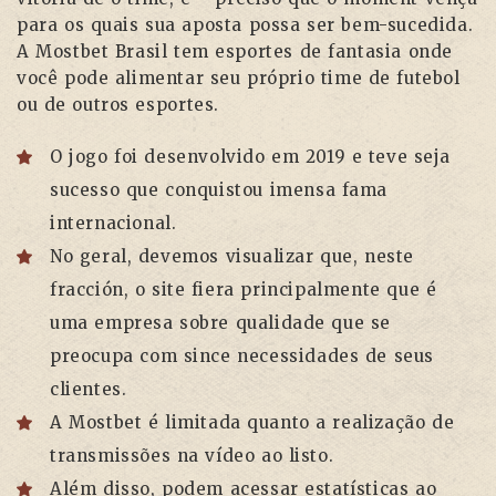
para os quais sua aposta possa ser bem-sucedida.
A Mostbet Brasil tem esportes de fantasia onde
você pode alimentar seu próprio time de futebol
ou de outros esportes.
O jogo foi desenvolvido em 2019 e teve seja
sucesso que conquistou imensa fama
internacional.
No geral, devemos visualizar que, neste
fracción, o site fiera principalmente que é
uma empresa sobre qualidade que se
preocupa com since necessidades de seus
clientes.
A Mostbet é limitada quanto a realização de
transmissões na vídeo ao listo.
Além disso, podem acessar estatísticas ao