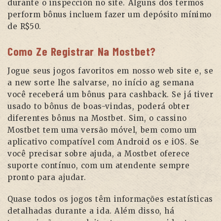
durante o inspección no site. Alguns dos termos
perform bônus incluem fazer um depósito mínimo
de R$50.
Como Ze Registrar Na Mostbet?
Jogue seus jogos favoritos em nosso web site e, se
a new sorte lhe salvarse, no início ag semana
você receberá um bônus para cashback. Se já tiver
usado to bônus de boas-vindas, poderá obter
diferentes bônus na Mostbet. Sim, o cassino
Mostbet tem uma versão móvel, bem como um
aplicativo compatível com Android os e iOS. Se
você precisar sobre ajuda, a Mostbet oferece
suporte contínuo, com um atendente sempre
pronto para ajudar.
Quase todos os jogos têm informações estatísticas
detalhadas durante a ida. Além disso, há