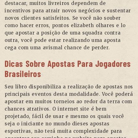
destacar, muitos livreiros dependem de
incentivos para atrair novos negócios e sustentar
novos clientes satisfeitos. Se você não souber
como hacer erros, pontos elizabeth olhares e lo
que apostar a posição de uma squadra contra
outra, você pode estar realizando uma aposta
cega com uma avismal chance de perder.
Dicas Sobre Apostas Para Jogadores
Brasileiros
Seu libro disponibiliza a realização de apostas nos
principais eventos desta modalidade. Você poderá
apostar em muitos torneios ao redor da terra com
chances atrativos. O internet site é bem
projetado, fácil de usar e mesmo os quais você
seja o iniciante no mundo dieses apostas
esportivas, não terá muita complexidade para