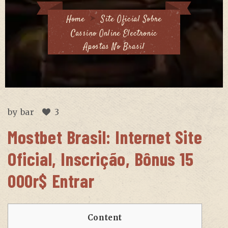
Home
Site Oficial Sobre
Cassino Online Electronic
Apostas No Brasil
by
bar
3
Mostbet Brasil: Internet Site
Oficial, Inscrição, Bônus 15
000r$ Entrar
Content