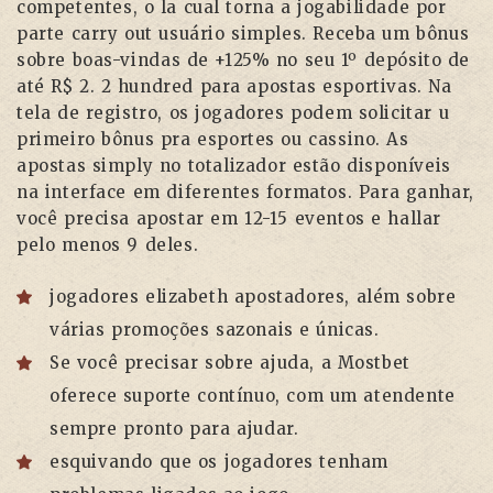
competentes, o la cual torna a jogabilidade por
parte carry out usuário simples. Receba um bônus
sobre boas-vindas de +125% no seu 1º depósito de
até R$ 2. 2 hundred para apostas esportivas. Na
tela de registro, os jogadores podem solicitar u
primeiro bônus pra esportes ou cassino. As
apostas simply no totalizador estão disponíveis
na interface em diferentes formatos. Para ganhar,
você precisa apostar em 12-15 eventos e hallar
pelo menos 9 deles.
jogadores elizabeth apostadores, além sobre
várias promoções sazonais e únicas.
Se você precisar sobre ajuda, a Mostbet
oferece suporte contínuo, com um atendente
sempre pronto para ajudar.
esquivando que os jogadores tenham