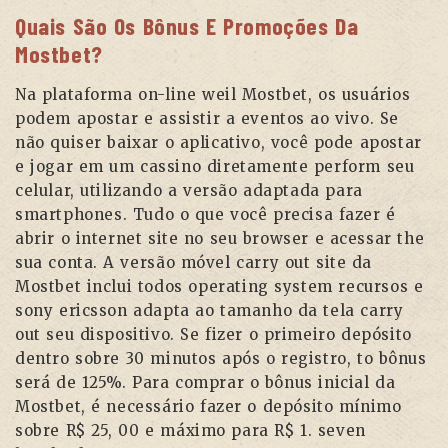
Quais São Os Bônus E Promoções Da
Mostbet?
Na plataforma on-line weil Mostbet, os usuários
podem apostar e assistir a eventos ao vivo. Se
não quiser baixar o aplicativo, você pode apostar
e jogar em um cassino diretamente perform seu
celular, utilizando a versão adaptada para
smartphones. Tudo o que você precisa fazer é
abrir o internet site no seu browser e acessar the
sua conta. A versão móvel carry out site da
Mostbet inclui todos operating system recursos e
sony ericsson adapta ao tamanho da tela carry
out seu dispositivo. Se fizer o primeiro depósito
dentro sobre 30 minutos após o registro, to bônus
será de 125%. Para comprar o bônus inicial da
Mostbet, é necessário fazer o depósito mínimo
sobre R$ 25, 00 e máximo para R$ 1. seven