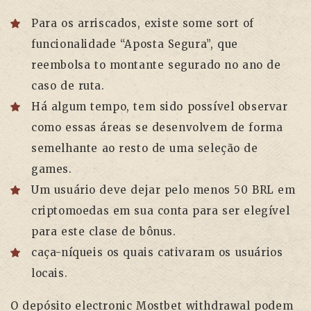
Para os arriscados, existe some sort of
funcionalidade “Aposta Segura”, que
reembolsa to montante segurado no ano de
caso de ruta.
Há algum tempo, tem sido possível observar
como essas áreas se desenvolvem de forma
semelhante ao resto de uma seleção de
games.
Um usuário deve dejar pelo menos 50 BRL em
criptomoedas em sua conta para ser elegível
para este clase de bônus.
caça-níqueis os quais cativaram os usuários
locais.
O depósito electronic Mostbet withdrawal podem