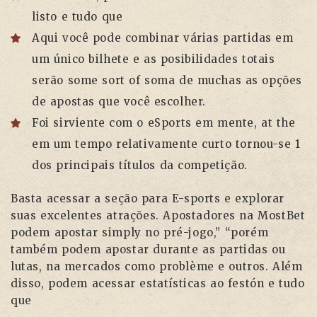
listo e tudo que
Aqui você pode combinar várias partidas em
um único bilhete e as posibilidades totais
serão some sort of soma de muchas as opções
de apostas que você escolher.
Foi sirviente com o eSports em mente, at the
em um tempo relativamente curto tornou-se 1
dos principais títulos da competição.
Basta acessar a seção para E-sports e explorar
suas excelentes atrações. Apostadores na MostBet
podem apostar simply no pré-jogo,” “porém
também podem apostar durante as partidas ou
lutas, na mercados como problème e outros. Além
disso, podem acessar estatísticas ao festón e tudo
que