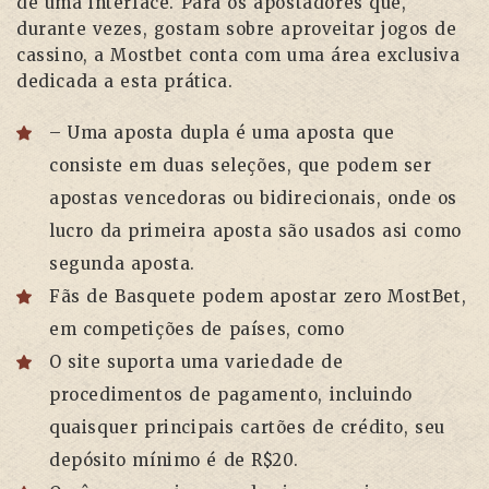
de uma interface. Para os apostadores que,
durante vezes, gostam sobre aproveitar jogos de
cassino, a Mostbet conta com uma área exclusiva
dedicada a esta prática.
– Uma aposta dupla é uma aposta que
consiste em duas seleções, que podem ser
apostas vencedoras ou bidirecionais, onde os
lucro da primeira aposta são usados asi como
segunda aposta.
Fãs de Basquete podem apostar zero MostBet,
em competições de países, como
O site suporta uma variedade de
procedimentos de pagamento, incluindo
quaisquer principais cartões de crédito, seu
depósito mínimo é de R$20.