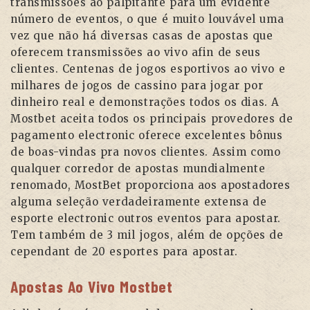
transmissões ao palpitante para um evidente
número de eventos, o que é muito louvável uma
vez que não há diversas casas de apostas que
oferecem transmissões ao vivo afin de seus
clientes. Centenas de jogos esportivos ao vivo e
milhares de jogos de cassino para jogar por
dinheiro real e demonstrações todos os dias. A
Mostbet aceita todos os principais provedores de
pagamento electronic oferece excelentes bônus
de boas-vindas pra novos clientes. Assim como
qualquer corredor de apostas mundialmente
renomado, MostBet proporciona aos apostadores
alguma seleção verdadeiramente extensa de
esporte electronic outros eventos para apostar.
Tem também de 3 mil jogos, além de opções de
cependant de 20 esportes para apostar.
Apostas Ao Vivo Mostbet