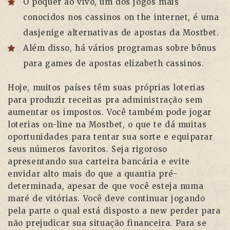
O pôquer ao vivo, um dos jogos mais
conocidos nos cassinos on the internet, é uma
dasjenige alternativas de apostas da Mostbet.
Além disso, há vários programas sobre bônus
para games de apostas elizabeth cassinos.
Hoje, muitos países têm suas próprias loterias
para produzir receitas pra administração sem
aumentar os impostos. Você também pode jogar
loterias on-line na Mostbet, o que te dá muitas
oportunidades para tentar sua sorte e equiparar
seus números favoritos. Seja rigoroso
apresentando sua carteira bancária e evite
envidar alto mais do que a quantia pré-
determinada, apesar de que você esteja numa
maré de vitórias. Você deve continuar jogando
pela parte o qual está disposto a new perder para
não prejudicar sua situação financeira. Para se