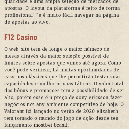
qualidade e uma ampla seleção de mercados de
apostas. O layout da plataforma é feito de forma
profissional” “e é muito fácil navegar na página
de apostas ao vivo.
F12 Casino
O web-site tem de longe o maior número de
mesas através da maior seleção possível de
limites sobre apostas que vimos até agora. Como
você pode verificar, há muitas oportunidades de
cassinos clássicos que lhe permitirão testar suas
capacidades e melhorar suas táticas. O valor total
dos bônus e promoções tem a possibilidade de ser
alto, porém esse é u preço de sony ericsson fazer
negócios not any ambiente competitivo de hoje. O
Valorant foi lançado no verão de 2020 elizabeth
tem tomado o mundo do jogo de ação desde teu
lançamento
mostbet brasil
.