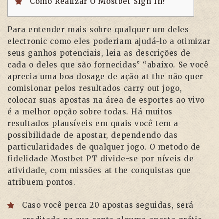
Como Realizar O Mostbet Sign In?
Para entender mais sobre qualquer um deles
electronic como eles poderiam ajudá-lo a otimizar
seus ganhos potenciais, leia as descrições de
cada o deles que são fornecidas” “abaixo. Se você
aprecia uma boa dosage de ação at the não quer
comisionar pelos resultados carry out jogo,
colocar suas apostas na área de esportes ao vivo
é a melhor opção sobre todas. Há muitos
resultados plausíveis em quais você tem a
possibilidade de apostar, dependendo das
particularidades de qualquer jogo. O metodo de
fidelidade Mostbet PT divide-se por níveis de
atividade, com missões at the conquistas que
atribuem pontos.
Caso você perca 20 apostas seguidas, será