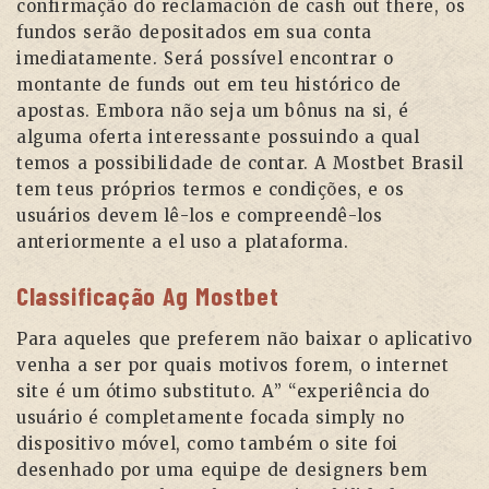
confirmação do reclamación de cash out there, os
fundos serão depositados em sua conta
imediatamente. Será possível encontrar o
montante de funds out em teu histórico de
apostas. Embora não seja um bônus na si, é
alguma oferta interessante possuindo a qual
temos a possibilidade de contar. A Mostbet Brasil
tem teus próprios termos e condições, e os
usuários devem lê-los e compreendê-los
anteriormente a el uso a plataforma.
Classificação Ag Mostbet
Para aqueles que preferem não baixar o aplicativo
venha a ser por quais motivos forem, o internet
site é um ótimo substituto. A” “experiência do
usuário é completamente focada simply no
dispositivo móvel, como também o site foi
desenhado por uma equipe de designers bem