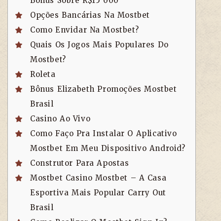
Bônus Sobre R$15 000
Opções Bancárias Na Mostbet
Como Envidar Na Mostbet?
Quais Os Jogos Mais Populares Do
Mostbet?
Roleta
Bônus Elizabeth Promoções Mostbet
Brasil
Casino Ao Vivo
Como Faço Pra Instalar O Aplicativo
Mostbet Em Meu Dispositivo Android?
Construtor Para Apostas
Mostbet Casino Mostbet – A Casa
Esportiva Mais Popular Carry Out
Brasil