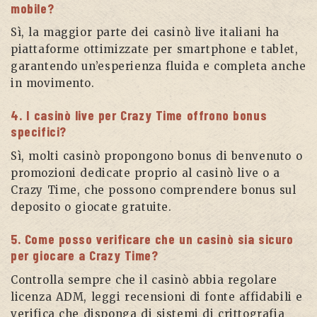
mobile?
Sì, la maggior parte dei casinò live italiani ha
piattaforme ottimizzate per smartphone e tablet,
garantendo un’esperienza fluida e completa anche
in movimento.
4. I casinò live per Crazy Time offrono bonus
specifici?
Sì, molti casinò propongono bonus di benvenuto o
promozioni dedicate proprio al casinò live o a
Crazy Time, che possono comprendere bonus sul
deposito o giocate gratuite.
5. Come posso verificare che un casinò sia sicuro
per giocare a Crazy Time?
Controlla sempre che il casinò abbia regolare
licenza ADM, leggi recensioni di fonte affidabili e
verifica che disponga di sistemi di crittografia