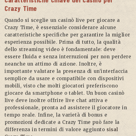
Crazy Time
Quando si sceglie un casinò live per giocare a
Crazy Time, è essenziale considerare alcune
caratteristiche specifiche per garantire la miglior
esperienza possibile. Prima di tutto, la qualità
dello streaming video è fondamentale: deve
essere fluida e senza interruzioni per non perdere
neanche un attimo di azione. Inoltre, è
importante valutare la presenza di un’interfaccia
semplice da usare e compatibile con dispositivi
mobili, visto che molti giocatori preferiscono
giocare da smartphone o tablet. Un buon casinò
live deve inoltre offrire live chat attiva e
professionale, pronta ad assistere il giocatore in
tempo reale. Infine, la varietà di bonus e
promozioni dedicate a Crazy Time può fare la
differenza in termini di valore aggiunto
sisal