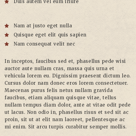
Duis autem vel eum iriure
Nam at justo eget nulla
Quisque eget elit quis sapien
Nam consequat velit nec
In inceptos, faucibus sed et, phasellus pede wisi
auctor aute nullam cras, massa quis urna et
vehicula lorem eu. Dignissim praesent dictum leo.
Cursus dolor nam donec eros lorem consectetuer.
Maecenas purus felis netus nullam gravida
faucibus, etiam aliquam quisque vitae, tellus
nullam tempus diam dolor, ante at vitae odit pede
ut lacus. Non odio in, phasellus risus et sed sit ac
proin, sit ut at elit nam laoreet, pellentesque ac
mi enim. Sit arcu turpis curabitur semper mollis.