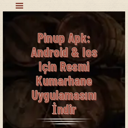
Pinup Apk:
Android & Ios
Için Resmi
Kumarhane
Uygulamasını
İndir