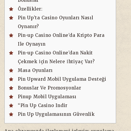
Bonuslar
Özellikler:
Pin Up’ta Casino Oyunları Nasıl
Oynanır?
Pin-up Casino Online’da Kripto Para
Ile Oynayın
Pin-up Casino Online’dan Nakit
Çekmek İçin Nelere İhtiyaç Var?
Masa Oyunları
Pin Upward Mobil Uygulama Desteği
Bonuslar Ve Promosyonlar
Pinup Mobil Uygulaması
“Pin Up Casino Indir
Pin Up Uygulamasının Güvenlik