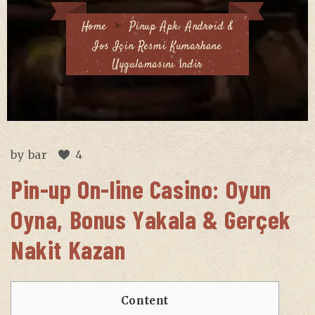
Home
Pinup Apk: Android &
Ios Için Resmi Kumarhane
Uygulamasını İndir
by
bar
4
Pin-up On-line Casino: Oyun
Oyna, Bonus Yakala & Gerçek
Nakit Kazan
Content