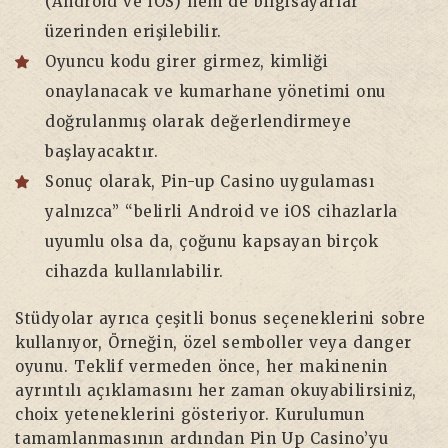
(Android ve iOS) hem de bilgisayarlar
üzerinden erişilebilir.
Oyuncu kodu girer girmez, kimliği
onaylanacak ve kumarhane yönetimi onu
doğrulanmış olarak değerlendirmeye
başlayacaktır.
Sonuç olarak, Pin-up Casino uygulaması
yalnızca” “belirli Android ve iOS cihazlarla
uyumlu olsa da, çoğunu kapsayan birçok
cihazda kullanılabilir.
Stüdyolar ayrıca çeşitli bonus seçeneklerini sobre
kullanıyor, Örneğin, özel semboller veya danger
oyunu. Teklif vermeden önce, her makinenin
ayrıntılı açıklamasını her zaman okuyabilirsiniz,
choix yeteneklerini gösteriyor. Kurulumun
tamamlanmasının ardından Pin Up Casino’yu