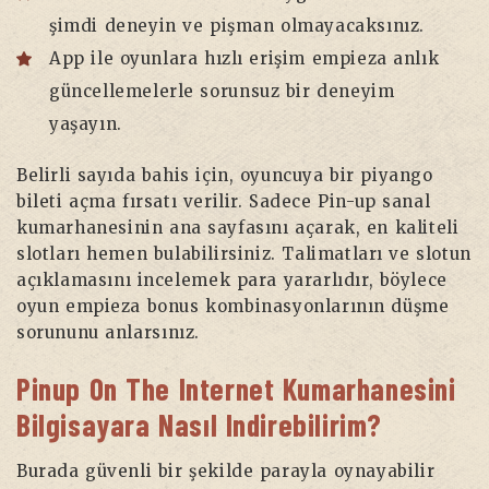
şimdi deneyin ve pişman olmayacaksınız.
App ile oyunlara hızlı erişim empieza anlık
güncellemelerle sorunsuz bir deneyim
yaşayın.
Belirli sayıda bahis için, oyuncuya bir piyango
bileti açma fırsatı verilir. Sadece Pin-up sanal
kumarhanesinin ana sayfasını açarak, en kaliteli
slotları hemen bulabilirsiniz. Talimatları ve slotun
açıklamasını incelemek para yararlıdır, böylece
oyun empieza bonus kombinasyonlarının düşme
sorununu anlarsınız.
Pinup On The Internet Kumarhanesini
Bilgisayara Nasıl Indirebilirim?
Burada güvenli bir şekilde parayla oynayabilir