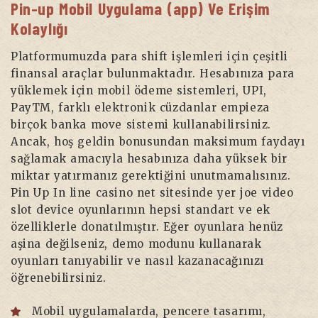
Pin-up Mobil Uygulama (app) Ve Erişim
Kolaylığı
Platformumuzda para shift işlemleri için çeşitli
finansal araçlar bulunmaktadır. Hesabınıza para
yüklemek için mobil ödeme sistemleri, UPI,
PayTM, farklı elektronik cüzdanlar empieza
birçok banka move sistemi kullanabilirsiniz.
Ancak, hoş geldin bonusundan maksimum faydayı
sağlamak amacıyla hesabınıza daha yüksek bir
miktar yatırmanız gerektiğini unutmamalısınız.
Pin Up In line casino net sitesinde yer joe video
slot device oyunlarının hepsi standart ve ek
özelliklerle donatılmıştır. Eğer oyunlara henüz
aşina değilseniz, demo modunu kullanarak
oyunları tanıyabilir ve nasıl kazanacağınızı
öğrenebilirsiniz.
Mobil uygulamalarda, pencere tasarımı,