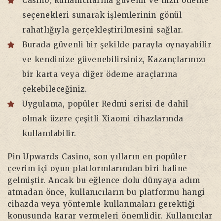
Casino, kullanıcılarına güvenli ve hızlı ödeme
seçenekleri sunarak işlemlerinin gönül
rahatlığıyla gerçekleştirilmesini sağlar.
Burada güvenli bir şekilde parayla oynayabilir
ve kendinize güvenebilirsiniz, Kazançlarınızı
bir karta veya diğer ödeme araçlarına
çekebileceğiniz.
Uygulama, popüler Redmi serisi de dahil
olmak üzere çeşitli Xiaomi cihazlarında
kullanılabilir.
Pin Upwards Casino, son yılların en popüler
çevrim içi oyun platformlarından biri haline
gelmiştir. Ancak bu eğlence dolu dünyaya adım
atmadan önce, kullanıcıların bu platformu hangi
cihazda veya yöntemle kullanmaları gerektiği
konusunda karar vermeleri önemlidir. Kullanıcılar