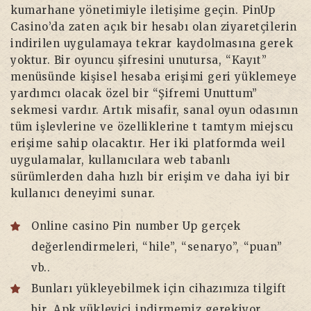
kumarhane yönetimiyle iletişime geçin. PinUp
Casino’da zaten açık bir hesabı olan ziyaretçilerin
indirilen uygulamaya tekrar kaydolmasına gerek
yoktur. Bir oyuncu şifresini unutursa, “Kayıt”
menüsünde kişisel hesaba erişimi geri yüklemeye
yardımcı olacak özel bir “Şifremi Unuttum”
sekmesi vardır. Artık misafir, sanal oyun odasının
tüm işlevlerine ve özelliklerine t tamtym miejscu
erişime sahip olacaktır. Her iki platformda weil
uygulamalar, kullanıcılara web tabanlı
sürümlerden daha hızlı bir erişim ve daha iyi bir
kullanıcı deneyimi sunar.
Online casino Pin number Up gerçek
değerlendirmeleri, “hile”, “senaryo”, “puan”
vb..
Bunları yükleyebilmek için cihazımıza tilgift
bir. Apk yükleyici indirmemiz gerekiyor.