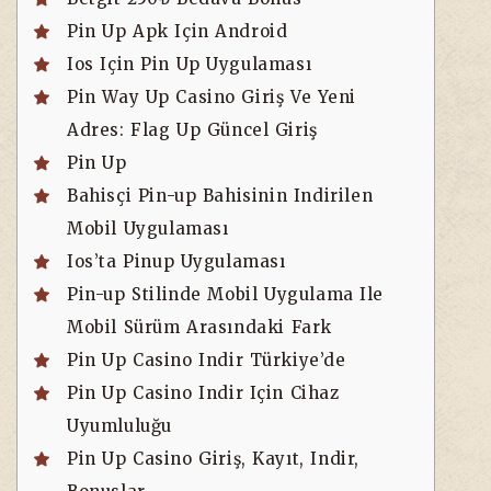
Pin Up Apk Için Android
Ios Için Pin Up Uygulaması
Pin Way Up Casino Giriş Ve Yeni
Adres: Flag Up Güncel Giriş
Pin Up
Bahisçi Pin-up Bahisinin Indirilen
Mobil Uygulaması
Ios’ta Pinup Uygulaması
Pin-up Stilinde Mobil Uygulama Ile
Mobil Sürüm Arasındaki Fark
Pin Up Casino Indir Türkiye’de
Pin Up Casino Indir Için Cihaz
Uyumluluğu
Pin Up Casino Giriş, Kayıt, Indir,