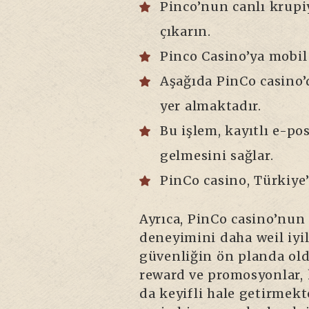
Pinco’nun canlı krupi
çıkarın.
Pinco Casino’ya mobil
Aşağıda PinCo casino’d
yer almaktadır.
Bu işlem, kayıtlı e-po
gelmesini sağlar.
PinCo casino, Türkiye
Ayrıca, PinCo casino’nun 
deneyimini daha weil iyil
güvenliğin ön planda ol
reward ve promosyonlar, 
da keyifli hale getirmekt