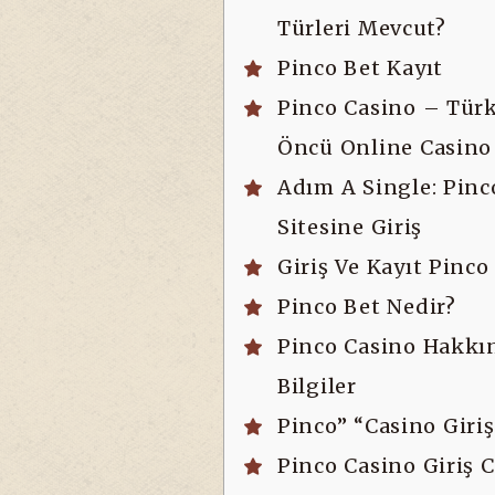
Türleri Mevcut?
Pinco Bet Kayıt
Pinco Casino – Türk
Öncü Online Casino 
Adım A Single: Pinc
Sitesine Giriş
Giriş Ve Kayıt Pinco
Pinco Bet Nedir?
Pinco Casino Hakkı
Bilgiler
Pinco” “Casino Giri
Pinco Casino Giriş 