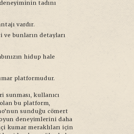
 deneyiminin tadını
tajı vardır.
i ve bunların detayları
sabınızın hidup hale
kumar platformudur.
ri sunması, kullanıcı
 olan bu platform,
ino’nun sunduğu cömert
 oyun deneyimlerini daha
içi kumar meraklıları için