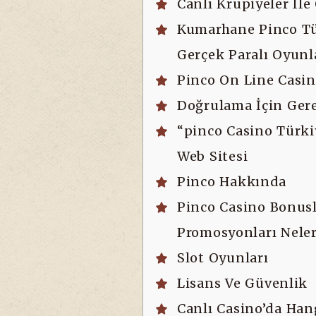
Canlı Krupiyeler Ile
Kumarhane Pinco T
Gerçek Paralı Oyunl
Pinco On Line Casin
Doğrulama İçin Gere
“pinco Casino Türk
Web Sitesi
Pinco Hakkında
Pinco Casino Bonusl
Promosyonları Neler
Slot Oyunları
Lisans Ve Güvenlik
Canlı Casino’da Ha