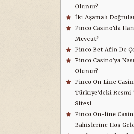
Olunur?
İki Aşamalı Doğrul
Pinco Casino’da Ha
Mevcut?
Pinco Bet Afin De 
Pinco Casino’ya Nası
Olunur?
Pinсo On Line Casi
Türkiye’deki Resmi
Sitesi
Pinco On-line Casin
Bahislerine Hoş Geld