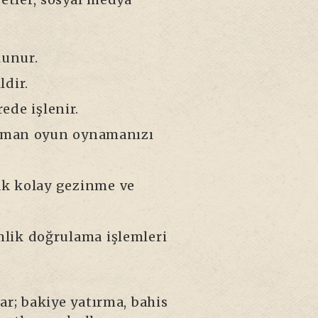
lunur.
ldir.
ede işlenir.
 zaman oyun oynamanızı
ak kolay gezinme ve
mlik doğrulama işlemleri
ar; bakiye yatırma, bahis