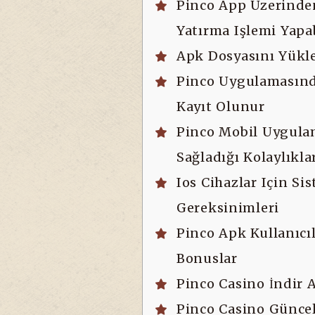
Pinco App Üzerinde
Yatırma Işlemi Yapa
Apk Dosyasını Yükl
Pinco Uygulamasınd
Kayıt Olunur
Pinco Mobil Uygula
Sağladığı Kolaylıkla
Ios Cihazlar Için Si
Gereksinimleri
Pinco Apk Kullanıcıl
Bonuslar
Pinco Casino İndir 
Pinco Casino Güncel