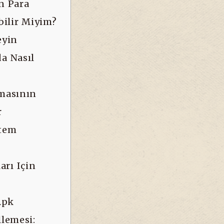
n Para
bilir Miyim?
eyin
a Nasıl
masının
r
stem
arı Için
Apk
lemesi: