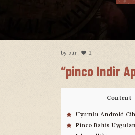
by
bar
2
“pinco Indir A
Content
Uyumlu Android Cih
Pinco Bahis Uygula