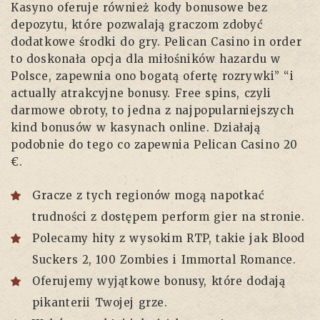
Kasyno oferuje również kody bonusowe bez
depozytu, które pozwalają graczom zdobyć
dodatkowe środki do gry. Pelican Casino in order
to doskonała opcja dla miłośników hazardu w
Polsce, zapewnia ono bogatą ofertę rozrywki” “i
actually atrakcyjne bonusy. Free spins, czyli
darmowe obroty, to jedna z najpopularniejszych
kind bonusów w kasynach online. Działają
podobnie do tego co zapewnia Pelican Casino 20
€.
Gracze z tych regionów mogą napotkać
trudności z dostępem perform gier na stronie.
Polecamy hity z wysokim RTP, takie jak Blood
Suckers 2, 100 Zombies i Immortal Romance.
Oferujemy wyjątkowe bonusy, które dodają
pikanterii Twojej grze.