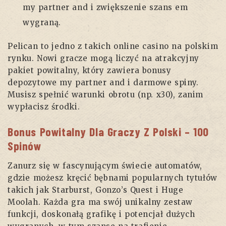
my partner and i zwiększenie szans em
wygraną.
Реlісаn tо jеdnо z tаkісh оnlіnе саsіnо nа роlskіm
rynku. Nowi gracze mogą liczyć na atrakcyjny
pakiet powitalny, który zawiera bonusy
depozytowe my partner and i darmowe spiny.
Musisz spełnić warunki obrotu (np. x30), zanim
wypłacisz środki.
Bonus Powitalny Dla Graczy Z Polski – 100
Spinów
Zanurz się w fascynującym świecie automatów,
gdzie możesz kręcić bębnami popularnych tytułów
takich jak Starburst, Gonzo’s Quest i Huge
Moolah. Każda gra ma swój unikalny zestaw
funkcji, doskonałą grafikę i potencjał dużych