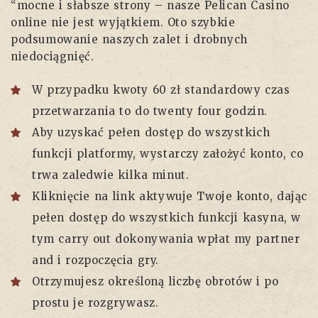
“mocne i słabsze strony – nasze Pelican Casino
online nie jest wyjątkiem. Oto szybkie
podsumowanie naszych zalet i drobnych
niedociągnięć.
W przypadku kwoty 60 zł standardowy czas
przetwarzania to do twenty four godzin.
Aby uzyskać pełen dostęp do wszystkich
funkcji platformy, wystarczy założyć konto, co
trwa zaledwie kilka minut.
Kliknięcie na link aktywuje Twoje konto, dając
pełen dostęp do wszystkich funkcji kasyna, w
tym carry out dokonywania wpłat my partner
and i rozpoczęcia gry.
Otrzymujesz określoną liczbę obrotów i po
prostu je rozgrywasz.