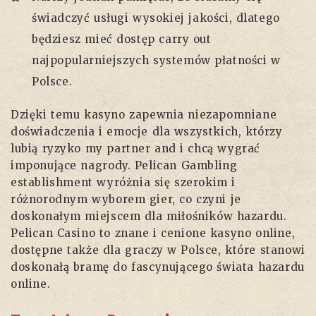
świadczyć usługi wysokiej jakości, dlatego
będziesz mieć dostęp carry out
najpopularniejszych systemów płatności w
Polsce.
Dzięki temu kasyno zapewnia niezapomniane
doświadczenia i emocje dla wszystkich, którzy
lubią ryzyko my partner and i chcą wygrać
imponujące nagrody. Pelican Gambling
establishment wyróżnia się szerokim i
różnorodnym wyborem gier, co czyni je
doskonałym miejscem dla miłośników hazardu.
Pelican Casino to znane i cenione kasyno online,
dostępne także dla graczy w Polsce, które stanowi
doskonałą bramę do fascynującego świata hazardu
online.