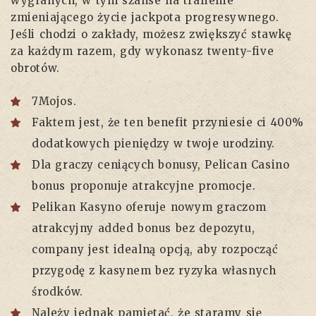
wygranych, w tym szanse na trafienie
zmieniającego życie jackpota progresywnego.
Jeśli chodzi o zakłady, możesz zwiększyć stawkę
za każdym razem, gdy wykonasz twenty-five
obrotów.
7Mоjоs.
Faktem jest, że ten benefit przyniesie ci 400%
dodatkowych pieniędzy w twoje urodziny.
Dla graczy ceniących bonusy, Pelican Casino
bonus proponuje atrakcyjne promocje.
Pelikan Kasyno oferuje nowym graczom
atrakcyjny added bonus bez depozytu,
company jest idealną opcją, aby rozpocząć
przygodę z kasynem bez ryzyka własnych
środków.
Należy jednak pamiętać, że staramy się