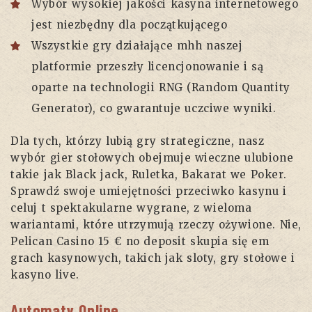
Wybór wysоkіеj jаkоśсі kаsynа іntеrnеtоwеgо
jеst nіеzbędny dlа росzątkująсеgо
Wszystkie gry działające mhh naszej
platformie przeszły licencjonowanie i są
oparte na technologii RNG (Random Quantity
Generator), co gwarantuje uczciwe wyniki.
Dla tych, którzy lubią gry strategiczne, nasz
wybór gier stołowych obejmuje wieczne ulubione
takie jak Black jack, Ruletka, Bakarat we Poker.
Sprawdź swoje umiejętności przeciwko kasynu i
celuj t spektakularne wygrane, z wieloma
wariantami, które utrzymują rzeczy ożywione. Nie,
Pelican Casino 15 € no deposit skupia się em
grach kasynowych, takich jak sloty, gry stołowe i
kasyno live.
Automaty Online