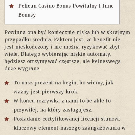
Pelican Casino Bonus Powitalny I Inne
Bonusy
Powinna ona być koniecznie niska lub w skrajnym
przypadku średnia. Faktem jest, że benefit nie
jest nieskończony i nie można ryzykować zbyt
wiele. Dlatego wybierając niskie automaty,
będziesz otrzymywać częstsze, ale keineswegs
duże wygrane.
To nasz prezent na begin, bo wiemy, jak
ważny jest pierwszy krok.
W końcu rozrywka z nami to be able to
przywilej, na który zasługujesz.
Posiadanie certyfikowanej licencji stanowi
kluczowy element naszego zaangażowania w