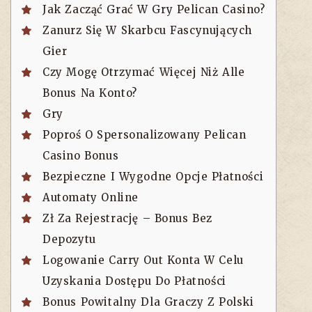
Jak Zacząć Grać W Gry Pelican Casino?
Zanurz Się W Skarbcu Fascynujących
Gier
Czy Mogę Otrzymać Więcej Niż Alle
Bonus Na Konto?
Gry
Poproś O Spersonalizowany Pelican
Casino Bonus
Bezpieczne I Wygodne Opcje Płatności
Automaty Online
Zł Za Rejestrację – Bonus Bez
Depozytu
Logowanie Carry Out Konta W Celu
Uzyskania Dostępu Do Płatności
Bonus Powitalny Dla Graczy Z Polski