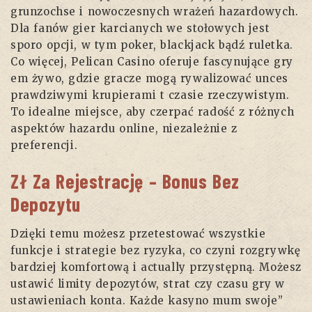
grunzochse i nowoczesnych wrażeń hazardowych.
Dla fanów gier karcianych we stołowych jest
sporo opcji, w tym poker, blackjack bądź ruletka.
Co więcej, Pelican Casino oferuje fascynujące gry
em żywo, gdzie gracze mogą rywalizować unces
prawdziwymi krupierami t czasie rzeczywistym.
To idealne miejsce, aby czerpać radość z różnych
aspektów hazardu online, niezależnie z
preferencji.
Zł Za Rejestrację – Bonus Bez
Depozytu
Dzięki temu możesz przetestować wszystkie
funkcje i strategie bez ryzyka, co czyni rozgrywkę
bardziej komfortową i actually przystępną. Możesz
ustawić limity depozytów, strat czy czasu gry w
ustawieniach konta. Każde kasyno mum swoje”