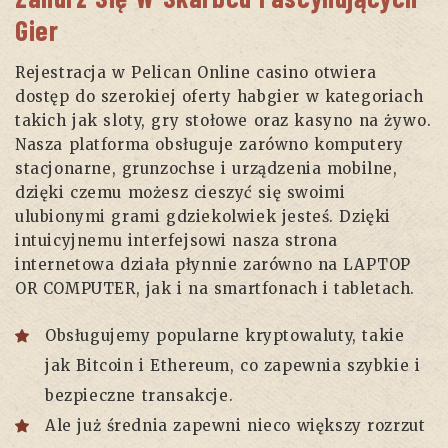
Gier
Rejestracja w Pelican Online casino otwiera
dostęp do szerokiej oferty habgier w kategoriach
takich jak sloty, gry stołowe oraz kasyno na żywo.
Nasza platforma obsługuje zarówno komputery
stacjonarne, grunzochse i urządzenia mobilne,
dzięki czemu możesz cieszyć się swoimi
ulubionymi grami gdziekolwiek jesteś. Dzięki
intuicyjnemu interfejsowi nasza strona
internetowa działa płynnie zarówno na LAPTOP
OR COMPUTER, jak i na smartfonach i tabletach.
Obsługujemy popularne kryptowaluty, takie
jak Bitcoin i Ethereum, co zapewnia szybkie i
bezpieczne transakcje.
Ale już średnia zapewni nieco większy rozrzut