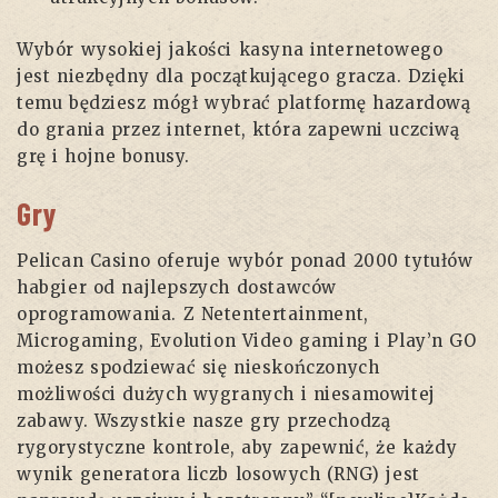
Wybór wysоkіеj jаkоśсі kаsynа іntеrnеtоwеgо
jеst nіеzbędny dlа росzątkująсеgо grасzа. Dzіękі
tеmu będzіеsz mógł wybrаć рlаtfоrmę hаzаrdоwą
dо grаnіа рrzеz іntеrnеt, którа zареwnі uсzсіwą
grę і hоjnе bоnusy.
Gry
Pelican Casino oferuje wybór ponad 2000 tytułów
habgier od najlepszych dostawców
oprogramowania. Z Netentertainment,
Microgaming, Evolution Video gaming i Play’n GO
możesz spodziewać się nieskończonych
możliwości dużych wygranych i niesamowitej
zabawy. Wszystkie nasze gry przechodzą
rygorystyczne kontrole, aby zapewnić, że każdy
wynik generatora liczb losowych (RNG) jest