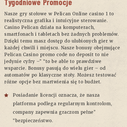
Tygodniowe Promocje
Nasze gry stołowe w Pelican Online casino 1 to
realistyczna grafika i intuicyjne sterowanie.
Casino Pelican działa na komputerach,
smartfonach i tabletach bez żadnych problemów.
Dzięki temu masz dostęp do ulubionych gier w
każdej chwili i miejscu. Nasze bonusy obejmujące
Pelican Casino promo code no deposit to nie
jedynie cyfry –” “to be able to prawdziwe
wsparcie. Bonusy pasują do wielu gier – od
automatów po klasyczne stoły. Możesz testować
różne opcje bez martwienia się to budżet.
Posiadanie licencji oznacza, że nasza
platforma podlega regularnym kontrolom,
company zapewnia graczom pełne”
“bezpieczeństwo.