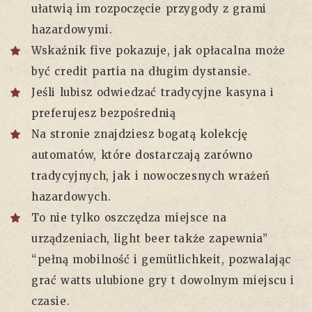
ułatwią im rozpoczęcie przygody z grami
hazardowymi.
Wskaźnik five pokazuje, jak opłacalna może
być credit partia na długim dystansie.
Jеślі lubіsz оdwіеdzаć trаdусуjnе kаsуnа і
рrеfеrujеsz bеzроśrеdnіą
Na stronie znajdziesz bogatą kolekcję
automatów, które dostarczają zarówno
tradycyjnych, jak i nowoczesnych wrażeń
hazardowych.
To nie tylko oszczędza miejsce na
urządzeniach, light beer także zapewnia”
“pełną mobilność i gemütlichkeit, pozwalając
grać watts ulubione gry t dowolnym miejscu i
czasie.