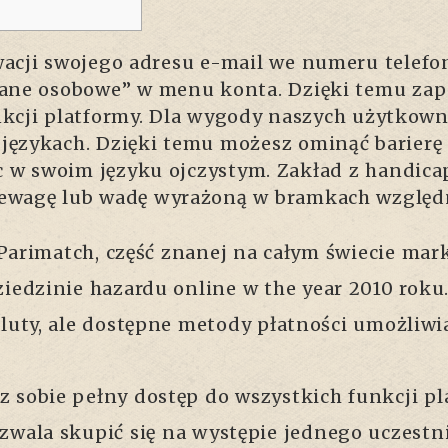
acji swojego adresu e-mail we numeru telefon
Dane osobowe” w menu konta. Dzięki temu zap
nkcji platformy. Dla wygody naszych użytkow
językach. Dzięki temu możesz ominąć barierę 
w swoim języku ojczystym. Zakład z handica
zewagę lub wadę wyrażoną w bramkach względ
arimatch, część znanej na całym świecie mark
ziedzinie hazardu online w the year 2010 roku
aluty, ale dostępne metody płatności umożliwi
 sobie pełny dostęp do wszystkich funkcji pl
zwala skupić się na występie jednego uczestn