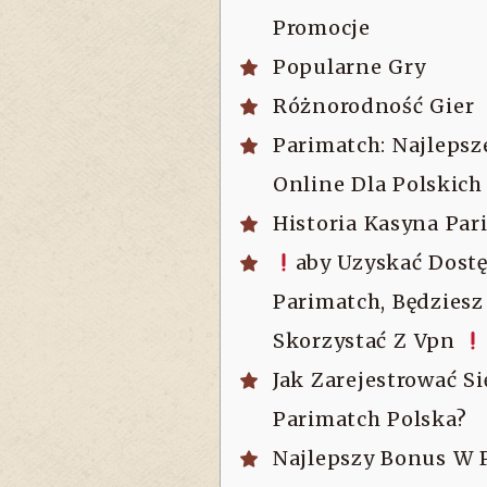
Promocje
Popularne Gry
Różnorodność Gier
Parimatch: Najlepsz
Online Dla Polskich
Historia Kasyna Par
aby Uzyskać Dostę
Parimatch, Będziesz
Skorzystać Z Vpn
Jak Zarejestrować Si
Parimatch Polska?
Najlepszy Bonus W 