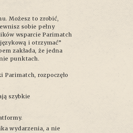
u. Możesz to zrobić,
ewnisz sobie pełny
ników wsparcie Parimatch
językową i otrzymać”
pem zakłada, że jedna
nie punktach.
i Parimatch, rozpoczęło
.
ają szybkie
atformy.
ika wydarzenia, a nie