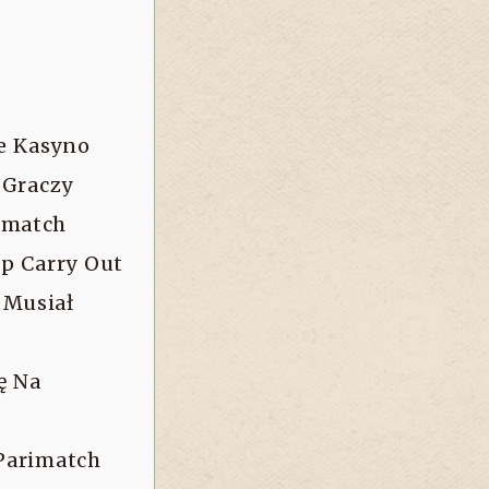
e Kasyno
 Graczy
imatch
p Carry Out
 Musiał
ę Na
Parimatch