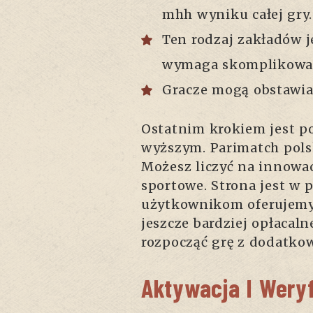
mhh wyniku całej gry.
Ten rodzaj zakładów j
wymaga skomplikowany
Gracze mogą obstawiać
Ostatnim krokiem jest po
wyższym. Parimatch pols
Możesz liczyć na innowa
sportowe. Strona jest w
użytkownikom oferujemy 
jeszcze bardziej opłacal
rozpocząć grę z dodatko
Aktywacja I Wery