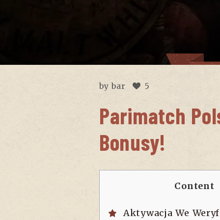
H
by
bar
5
Parimatch Pol
Bonusy!
Content
Aktywacja We Weryf