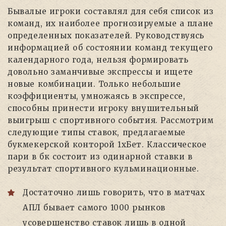
Бывалые игроки составлял для себя список из
команд, их наиболее прогнозируемые а плане
определенных показателей. Руководствуясь
информацией об состоянии команд текущего
календарного года, нельзя формировать
довольно заманчивые экспрессы и ищете
новые комбинации. Только небольшие
коэффициенты, умножаясь в экспрессе,
способны принести игроку внушительный
выигрыш с спортивного события. Рассмотрим
следующие типы ставок, предлагаемые
букмекерской конторой 1хБет. Классическое
пари в бк состоит из одинарной ставки в
результат спортивного кульминационные.
Достаточно лишь говорить, что в матчах
АПЛ бывает самого 1000 рынков
усовершенство ставок лишь в одной