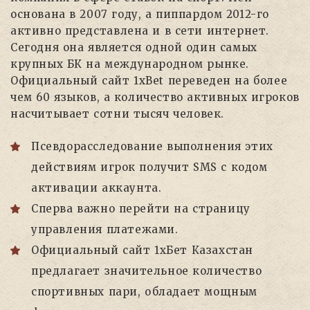
основана в 2007 году, а пиппардом 2012-го
активно представлена и в сети интернет.
Сегодня она является одной один самых
крупных БК на международном рынке.
Официальный сайт 1xBet переведен на более
чем 60 языков, а количество активных игроков
насчитывает сотни тысяч человек.
Псевдорасследование выполнения этих
действиям игрок получит SMS с кодом
активации аккаунта.
Сперва важно перейти на страницу
управления платежами.
Официальный сайт 1хБет Казахстан
предлагает значительное количество
спортивных пари, обладает мощным