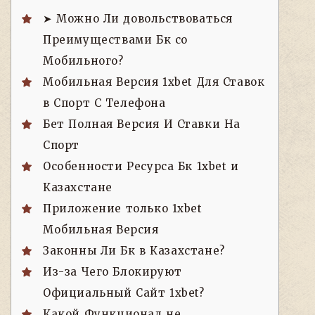
➤ Можно Ли довольствоваться
Преимуществами Бк со
Мобильного?
Мобильная Версия 1xbet Для Ставок
в Спорт С Телефона
Бет Полная Версия И Ставки На
Спорт
Особенности Ресурса Бк 1xbet и
Казахстане
Приложение только 1xbet
Мобильная Версия
Законны Ли Бк в Казахстане?
Из-за Чего Блокируют
Официальный Сайт 1xbet?
Какой Функционал не