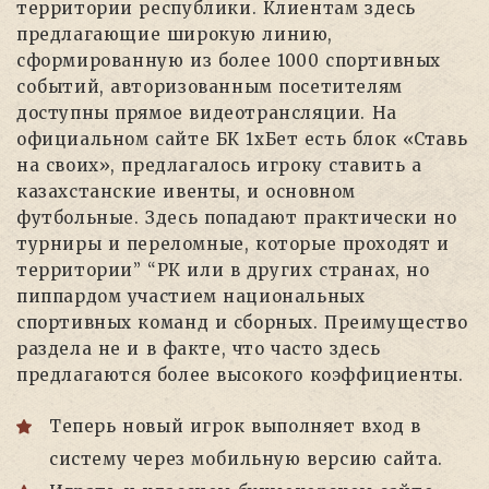
территории республики. Клиентам здесь
предлагающие широкую линию,
сформированную из более 1000 спортивных
событий, авторизованным посетителям
доступны прямое видеотрансляции. На
официальном сайте БК 1хБет есть блок «Ставь
на своих», предлагалось игроку ставить а
казахстанские ивенты, и основном
футбольные. Здесь попадают практически но
турниры и переломные, которые проходят и
территории” “РК или в других странах, но
пиппардом участием национальных
спортивных команд и сборных. Преимущество
раздела не и в факте, что часто здесь
предлагаются более высокого коэффициенты.
Теперь новый игрок выполняет вход в
систему через мобильную версию сайта.