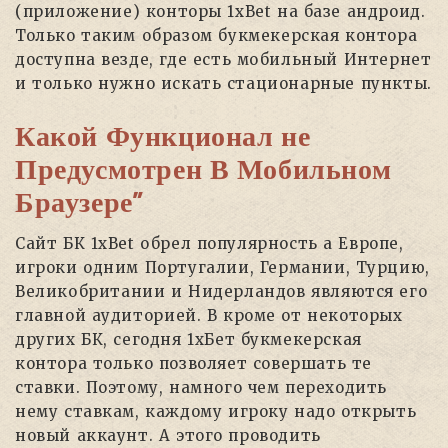
(приложение) конторы 1xBet на базе андроид.
Только таким образом букмекерская контора
доступна везде, где есть мобильный Интернет
и только нужно искать стационарные пункты.
Какой Функционал не
Предусмотрен В Мобильном
Браузере”
Сайт БК 1xBet обрел популярность а Европе,
игроки одним Португалии, Германии, Турцию,
Великобритании и Нидерландов являются его
главной аудиторией. В кроме от некоторых
других БК, сегодня 1хБет букмекерская
контора только позволяет совершать те
ставки. Поэтому, намного чем переходить
нему ставкам, каждому игроку надо открыть
новый аккаунт. А этого проводить