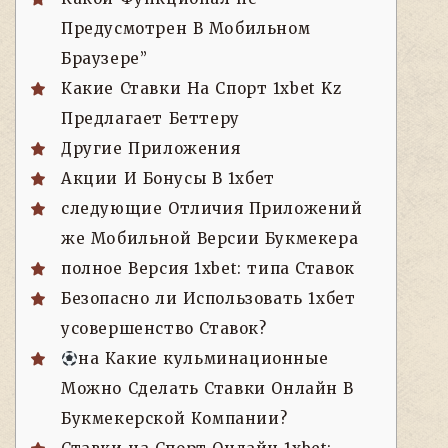
Предусмотрен В Мобильном
Браузере”
Какие Ставки На Спорт 1xbet Kz
Предлагает Беттеру
Другие Приложения
Акции И Бонусы В 1хбет
следующие Отличия Приложений
же Мобильной Версии Букмекера
полное Версия 1xbet: типа Ставок
Безопасно ли Использовать 1хбет
усовершенство Ставок?
на Какие кульминационные
Можно Сделать Ставки Онлайн В
Букмекерской Компании?