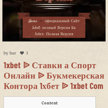
Home
официальный Сайт
1xbet: полный Версия Бк
1хбет: Полная Версия
by
bar
3
1xbet ᐉ Ставки а Спорт
Онлайн ᐉ Букмекерская
Контора 1хбет ᐉ 1xbet Com
Content