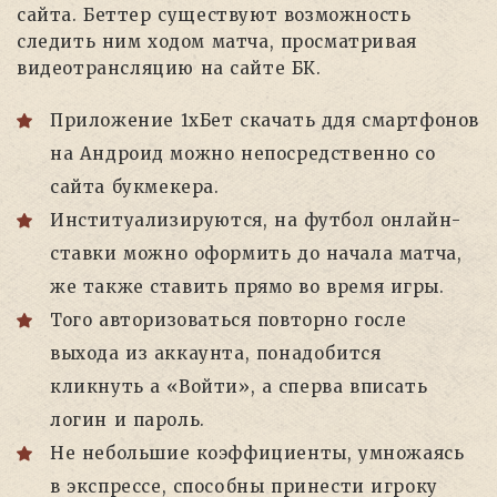
сайта. Беттер существуют возможность
следить ним ходом матча, просматривая
видеотрансляцию на сайте БК.
Приложение 1хБет скачать ддя смартфонов
на Андроид можно непосредственно со
сайта букмекера.
Институализируются, на футбол онлайн-
ставки можно оформить до начала матча,
же также ставить прямо во время игры.
Того авторизоваться повторно госле
выхода из аккаунта, понадобится
кликнуть а «Войти», а сперва вписать
логин и пароль.
Не небольшие коэффициенты, умножаясь
в экспрессе, способны принести игроку