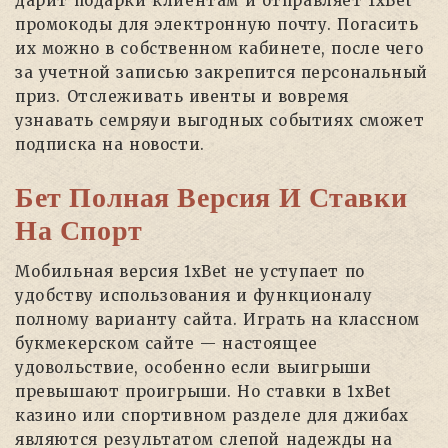
дарит подарки клиентам и отправляет 1xBet
промокоды для электронную почту. Погасить
их можно в собственном кабинете, после чего
за учетной записью закрепится персональный
приз. Отслеживать ивенты и вовремя
узнавать семряуи выгодных событиях сможет
подписка на новости.
Бет Полная Версия И Ставки
На Спорт
Мобильная версия 1xBet не уступает по
удобству использования и функционалу
полному варианту сайта. Играть на классном
букмекерском сайте — настоящее
удовольствие, особенно если выигрыши
превышают проигрыши. Но ставки в 1xBet
казино или спортивном разделе для джибах
являются результатом слепой надежды на