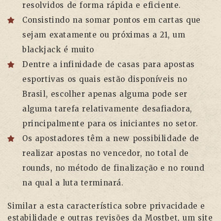
resolvidos de forma rápida e eficiente.
Consistindo na somar pontos em cartas que
sejam exatamente ou próximas a 21, um
blackjack é muito
Dentre a infinidade de casas para apostas
esportivas os quais estão disponíveis no
Brasil, escolher apenas alguma pode ser
alguma tarefa relativamente desafiadora,
principalmente para os iniciantes no setor.
Os apostadores têm a new possibilidade de
realizar apostas no vencedor, no total de
rounds, no método de finalização e no round
na qual a luta terminará.
Similar a esta característica sobre privacidade e
estabilidade e outras revisões da Mostbet, um site