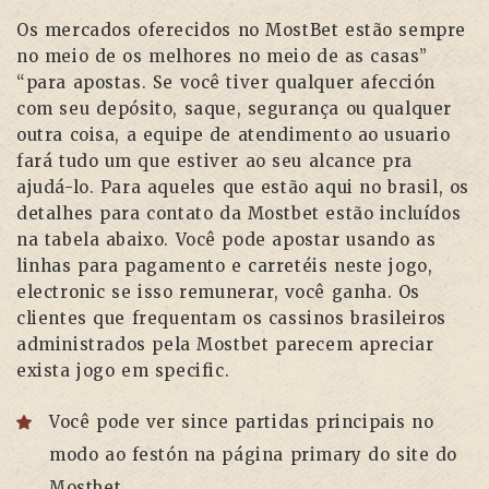
Os mercados oferecidos no MostBet estão sempre
no meio de os melhores no meio de as casas”
“para apostas. Se você tiver qualquer afección
com seu depósito, saque, segurança ou qualquer
outra coisa, a equipe de atendimento ao usuario
fará tudo um que estiver ao seu alcance pra
ajudá-lo. Para aqueles que estão aqui no brasil, os
detalhes para contato da Mostbet estão incluídos
na tabela abaixo. Você pode apostar usando as
linhas para pagamento e carretéis neste jogo,
electronic se isso remunerar, você ganha. Os
clientes que frequentam os cassinos brasileiros
administrados pela Mostbet parecem apreciar
exista jogo em specific.
Você pode ver since partidas principais no
modo ao festón na página primary do site do
Mostbet.