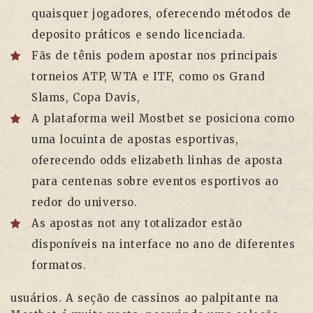
quaisquer jogadores, oferecendo métodos de
deposito práticos e sendo licenciada.
Fãs de tênis podem apostar nos principais
torneios ATP, WTA e ITF, como os Grand
Slams, Copa Davis,
A plataforma weil Mostbet se posiciona como
uma locuinta de apostas esportivas,
oferecendo odds elizabeth linhas de aposta
para centenas sobre eventos esportivos ao
redor do universo.
As apostas not any totalizador estão
disponíveis na interface no ano de diferentes
formatos.
usuários. A seção de cassinos ao palpitante na