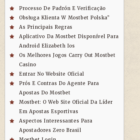
Processo De Padrón E Verificação
Obsługa Klienta W Mostbet Polska”
As Principais Regras
Aplicativo Da Mostbet Disponível Para
Android Elizabeth Ios
Os Melhores Jogos Carry Out Mostbet
Casino
Entrar No Website Oficial
Prós E Contras Do Agente Para
Apostas Do Mostbet
Mostbet: O Web Site Oficial Da Líder
Em Apostas Esportivas
Aspectos Interessantes Para
Apostadores Zero Brasil
Mostbet Login