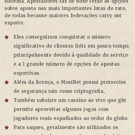
sistema. Apostadores fãs de boxe terão as opções
sobre aposta nas mais importantes lutas do rato,
de todas because maiores federações carry out
esporte.
Eles conseguiram conquistar o número
significativo de clientes fiéis em pouco tempo,
principalmente devido à qualidade do serviço
e a 1 grande número de opções de apostas
esportivas.
Além da licença, o MostBet possui protocolos
de segurança tais como criptografia,
Também subsiste um cassino ao vivo que ght
permite aproveitar algunos jogos com
jogadores reais espalhados ao redor do globo.
Para saques, geralmente são utilizados os