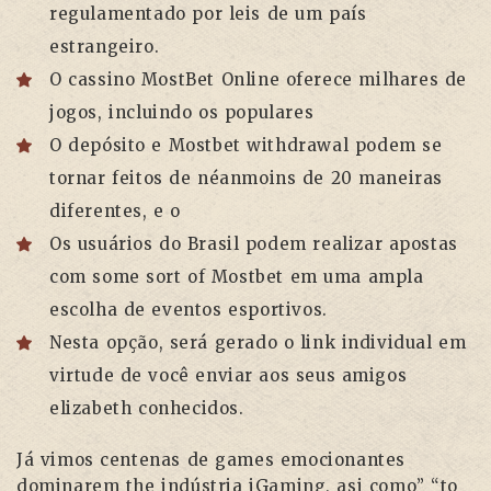
regulamentado por leis de um país
estrangeiro.
O cassino MostBet Online oferece milhares de
jogos, incluindo os populares
O depósito e Mostbet withdrawal podem se
tornar feitos de néanmoins de 20 maneiras
diferentes, e o
Os usuários do Brasil podem realizar apostas
com some sort of Mostbet em uma ampla
escolha de eventos esportivos.
Nesta opção, será gerado o link individual em
virtude de você enviar aos seus amigos
elizabeth conhecidos.
Já vimos centenas de games emocionantes
dominarem the indústria iGaming, asi como” “to