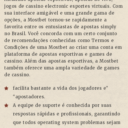
jogos de cassino electronic esportes virtuais. Com
sua interface amigável e uma grande gama de
opções, a Mostbet tornou-se rapidamente a
favorita entre os entusiastas de apostas simply
no Brasil. Você concorda com um certo conjunto
de recomendações conhecidas como Termos e
Condições de uma Mostbet ao criar uma conta em
plataforma de apostas esportivas e games de
cassino. Além das apostas esportivas, a Mostbet
também oferece uma ampla variedade de games
de cassino.
facilita bastante a vida dos jogadores e”
“apostadores.
A equipe de suporte é conhecida por suas
respostas rápidas e profissionais, garantindo
que todos operating system problemas sejam