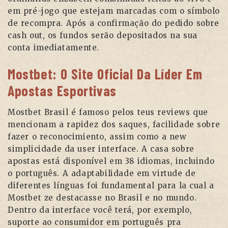
em pré-jogo que estejam marcadas com o símbolo
de recompra. Após a confirmação do pedido sobre
cash out, os fundos serão depositados na sua
conta imediatamente.
Mostbet: O Site Oficial Da Líder Em
Apostas Esportivas
Mostbet Brasil é famoso pelos teus reviews que
mencionam a rapidez dos saques, facilidade sobre
fazer o reconocimiento, assim como a new
simplicidade da user interface. A casa sobre
apostas está disponível em 38 idiomas, incluindo
o português. A adaptabilidade em virtude de
diferentes línguas foi fundamental para la cual a
Mostbet ze destacasse no Brasil e no mundo.
Dentro da interface você terá, por exemplo,
suporte ao consumidor em português pra