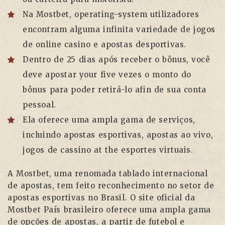
Na Mostbet, operating-system utilizadores
encontram alguma infinita variedade de jogos
de online casino e apostas desportivas.
Dentro de 25 dias após receber o bônus, você
deve apostar your five vezes o monto do
bônus para poder retirá-lo afin de sua conta
pessoal.
Ela oferece uma ampla gama de serviços,
incluindo apostas esportivas, apostas ao vivo,
jogos de cassino at the esportes virtuais.
A Mostbet, uma renomada tablado internacional
de apostas, tem feito reconhecimento no setor de
apostas esportivas no Brasil. O site oficial da
Mostbet País brasileiro oferece uma ampla gama
de opções de apostas, a partir de futebol e