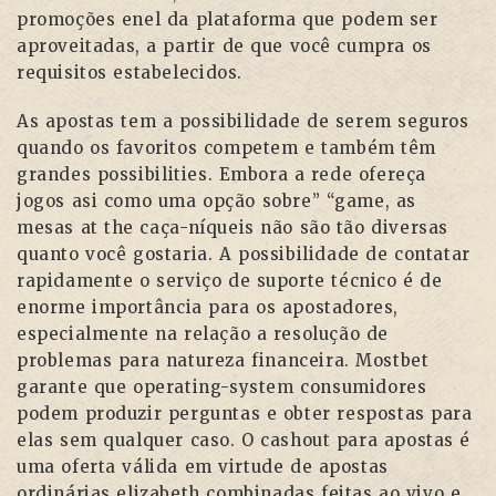
promoções enel da plataforma que podem ser
aproveitadas, a partir de que você cumpra os
requisitos estabelecidos.
As apostas tem a possibilidade de serem seguros
quando os favoritos competem e também têm
grandes possibilities. Embora a rede ofereça
jogos asi como uma opção sobre” “game, as
mesas at the caça-níqueis não são tão diversas
quanto você gostaria. A possibilidade de contatar
rapidamente o serviço de suporte técnico é de
enorme importância para os apostadores,
especialmente na relação a resolução de
problemas para natureza financeira. Mostbet
garante que operating-system consumidores
podem produzir perguntas e obter respostas para
elas sem qualquer caso. O cashout para apostas é
uma oferta válida em virtude de apostas
ordinárias elizabeth combinadas feitas ao vivo e