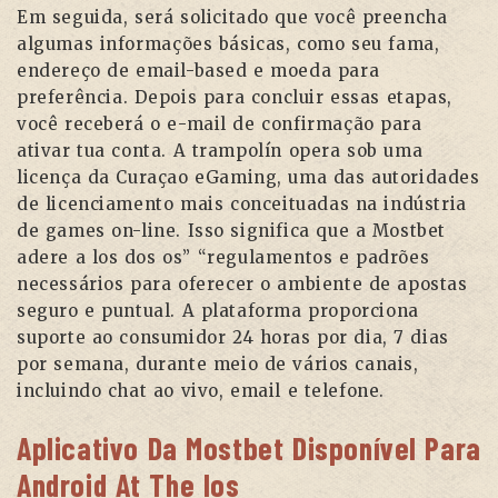
Em seguida, será solicitado que você preencha
algumas informações básicas, como seu fama,
endereço de email-based e moeda para
preferência. Depois para concluir essas etapas,
você receberá o e-mail de confirmação para
ativar tua conta. A trampolín opera sob uma
licença da Curaçao eGaming, uma das autoridades
de licenciamento mais conceituadas na indústria
de games on-line. Isso significa que a Mostbet
adere a los dos os” “regulamentos e padrões
necessários para oferecer o ambiente de apostas
seguro e puntual. A plataforma proporciona
suporte ao consumidor 24 horas por dia, 7 dias
por semana, durante meio de vários canais,
incluindo chat ao vivo, email e telefone.
Aplicativo Da Mostbet Disponível Para
Android At The Ios