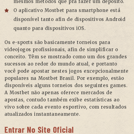
mesmos métodos que pra fazer um depósito.
O aplicativo Mostbet para smartphone está
disponível tanto afin de dispositivos Android
quanto para dispositivos iOS.
Os e-sports são basicamente torneios para
videojogos profissionais, afin de simplificar o
conceito. Têm se mostrado como um dos grandes
sucessos ao redor do mundo atual, e portanto
você pode apostar nestes jogos excepcionalmente
populares na Mostbet Brasil. Por exemplo, estão
disponíveis alguns torneios dos seguintes games.
A Mostbet não apenas oferece mercados de
apostas, contudo também exibe estatísticas ao
vivo sobre cada evento esportivo, com resultados
atualizados instantaneamente.
Entrar No Site Oficial