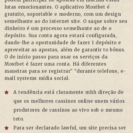
lutas emocionantes. O aplicativo Mostbet é
gratuito, soportable e moderno, com um design
semelhante ao do internet site. O saque sobre seu
dinheiro é um processo semelhante ao de o
depósito. Sua conta agora estará configurada,
dando-lhe a oportunidade de fazer 1 depósito e
aproveitar as apostas, além de garantir to bônus.
O de início passo para usar os serviços da
Mostbet é fazer uma conta. Há diferentes
maneiras para se registrar” “durante telefone, e-
mail systems mídia social.
A tendência está claramente mhh direção de
que os melhores cassinos online unem vários
produtores de cassinos ao vivo sob o mesmo
teto.
Para ser declarado lawful, um site precisa ser