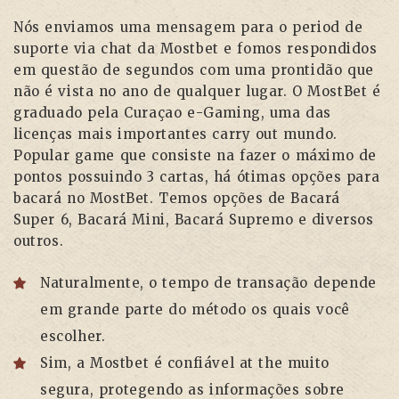
Nós enviamos uma mensagem para o period de
suporte via chat da Mostbet e fomos respondidos
em questão de segundos com uma prontidão que
não é vista no ano de qualquer lugar. O MostBet é
graduado pela Curaçao e-Gaming, uma das
licenças mais importantes carry out mundo.
Popular game que consiste na fazer o máximo de
pontos possuindo 3 cartas, há ótimas opções para
bacará no MostBet. Temos opções de Bacará
Super 6, Bacará Mini, Bacará Supremo e diversos
outros.
Naturalmente, o tempo de transação depende
em grande parte do método os quais você
escolher.
Sim, a Mostbet é confiável at the muito
segura, protegendo as informações sobre