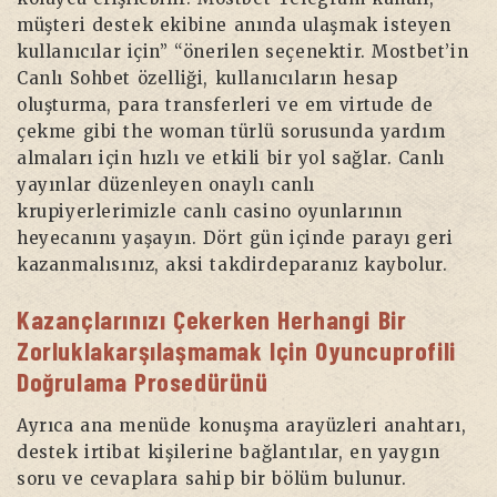
müşteri destek ekibine anında ulaşmak isteyen
kullanıcılar için” “önerilen seçenektir. Mostbet’in
Canlı Sohbet özelliği, kullanıcıların hesap
oluşturma, para transferleri ve em virtude de
çekme gibi the woman türlü sorusunda yardım
almaları için hızlı ve etkili bir yol sağlar. Canlı
yayınlar düzenleyen onaylı canlı
krupiyerlerimizle canlı casino oyunlarının
heyecanını yaşayın. Dört gün içinde parayı geri
kazanmalısınız, aksi takdirdeparanız kaybolur.
Kazançlarınızı Çekerken Herhangi Bir
Zorluklakarşılaşmamak Için Oyuncuprofili
Doğrulama Prosedürünü
Ayrıca ana menüde konuşma arayüzleri anahtarı,
destek irtibat kişilerine bağlantılar, en yaygın
soru ve cevaplara sahip bir bölüm bulunur.