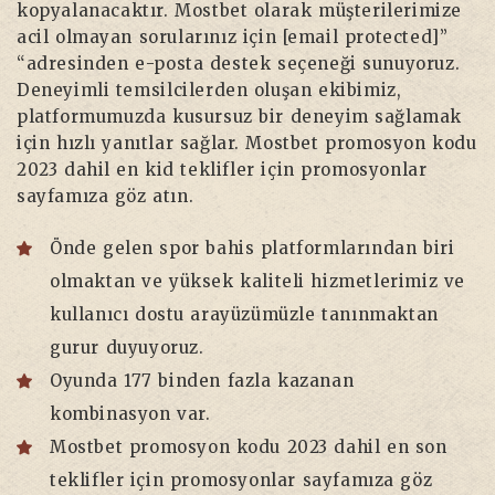
kopyalanacaktır. Mostbet olarak müşterilerimize
acil olmayan sorularınız için [email protected]”
“adresinden e-posta destek seçeneği sunuyoruz.
Deneyimli temsilcilerden oluşan ekibimiz,
platformumuzda kusursuz bir deneyim sağlamak
için hızlı yanıtlar sağlar. Mostbet promosyon kodu
2023 dahil en kid teklifler için promosyonlar
sayfamıza göz atın.
Önde gelen spor bahis platformlarından biri
olmaktan ve yüksek kaliteli hizmetlerimiz ve
kullanıcı dostu arayüzümüzle tanınmaktan
gurur duyuyoruz.
Oyunda 177 binden fazla kazanan
kombinasyon var.
Mostbet promosyon kodu 2023 dahil en son
teklifler için promosyonlar sayfamıza göz