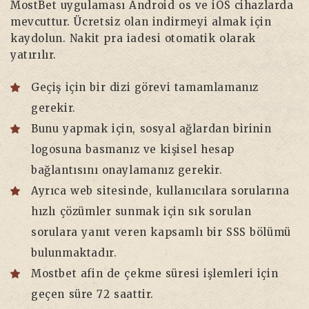
MostBet uygulaması Android os ve iOS cihazlarda
mevcuttur. Ücretsiz olan indirmeyi almak için
kaydolun. Nakit pra iadesi otomatik olarak
yatırılır.
Geçiş için bir dizi görevi tamamlamanız
gerekir.
Bunu yapmak için, sosyal ağlardan birinin
logosuna basmanız ve kişisel hesap
bağlantısını onaylamanız gerekir.
Ayrıca web sitesinde, kullanıcılara sorularına
hızlı çözümler sunmak için sık sorulan
sorulara yanıt veren kapsamlı bir SSS bölümü
bulunmaktadır.
Mostbet afin de çekme süresi işlemleri için
geçen süre 72 saattir.