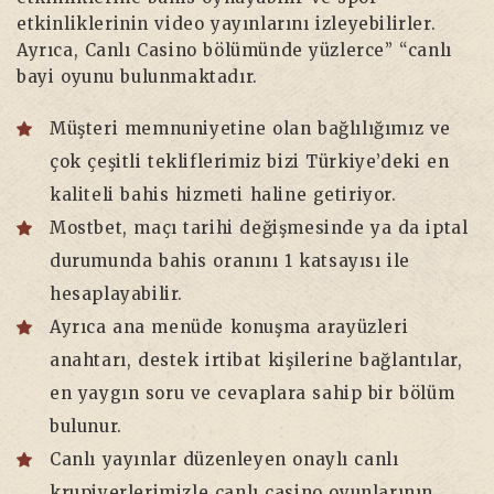
etkinliklerinin video yayınlarını izleyebilirler.
Ayrıca, Canlı Casino bölümünde yüzlerce” “canlı
bayi oyunu bulunmaktadır.
Müşteri memnuniyetine olan bağlılığımız ve
çok çeşitli tekliflerimiz bizi Türkiye’deki en
kaliteli bahis hizmeti haline getiriyor.
Mostbet, maçı tarihi değişmesinde ya da iptal
durumunda bahis oranını 1 katsayısı ile
hesaplayabilir.
Ayrıca ana menüde konuşma arayüzleri
anahtarı, destek irtibat kişilerine bağlantılar,
en yaygın soru ve cevaplara sahip bir bölüm
bulunur.
Canlı yayınlar düzenleyen onaylı canlı
krupiyerlerimizle canlı casino oyunlarının