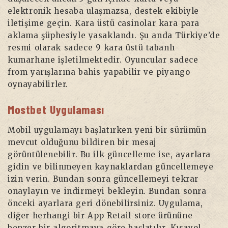
elektronik hesaba ulaşmazsa, destek ekibiyle
iletişime geçin. Kara üstü casinolar kara para
aklama şüphesiyle yasaklandı. Şu anda Türkiye’de
resmi olarak sadece 9 kara üstü tabanlı
kumarhane işletilmektedir. Oyuncular sadece
from yarışlarına bahis yapabilir ve piyango
oynayabilirler.
Mostbet Uygulaması
Mobil uygulamayı başlatırken yeni bir sürümün
mevcut olduğunu bildiren bir mesaj
görüntülenebilir. Bu ilk güncelleme ise, ayarlara
gidin ve bilinmeyen kaynaklardan güncellemeye
izin verin. Bundan sonra güncellemeyi tekrar
onaylayın ve indirmeyi bekleyin. Bundan sonra
önceki ayarlara geri dönebilirsiniz. Uygulama,
diğer herhangi bir App Retail store ürününe
benzer bir algoritmaya göre başlatılır. Kısayol,