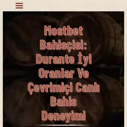
Mostbet
Bahisçisi:
Durante İyi
Oranlar Ve
Çevrimiçi Canlı
Bahis
Deneyimi