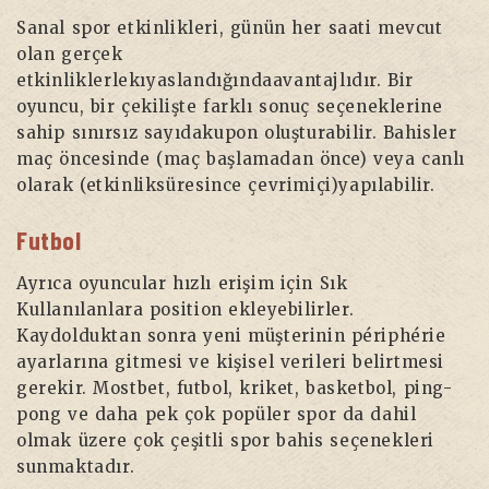
Sanal spor etkinlikleri, günün her saati mevcut
olan gerçek
etkinliklerlekıyaslandığındaavantajlıdır. Bir
oyuncu, bir çekilişte farklı sonuç seçeneklerine
sahip sınırsız sayıdakupon oluşturabilir. Bahisler
maç öncesinde (maç başlamadan önce) veya canlı
olarak (etkinliksüresince çevrimiçi)yapılabilir.
Futbol
Ayrıca oyuncular hızlı erişim için Sık
Kullanılanlara position ekleyebilirler.
Kaydolduktan sonra yeni müşterinin périphérie
ayarlarına gitmesi ve kişisel verileri belirtmesi
gerekir. Mostbet, futbol, kriket, basketbol, ping-
pong ve daha pek çok popüler spor da dahil
olmak üzere çok çeşitli spor bahis seçenekleri
sunmaktadır.