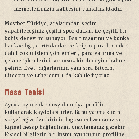
hizmetlerimizin kalitesini yansıtmaktadır.
Mostbet Türkiye, aralarından seçim
yapabileceğiniz çeşitli spor dalları ile çeşitli bir
bahis deneyimi sunuyor. Basit tasarımı ve banka
bankacılığı, e-cüzdanlar ve kripto para birimleri
dahil çoklu işlem yöntemleri, para yatırma ve
çekme işlemlerini sorunsuz bir deneyim haline
getirir. Evet, diğerlerinin yanı sıra Bitcoin,
Litecoin ve Ethereum’u da kabulediyoruz.
Masa Tenisi
Ayrıca oyuncular sosyal medya profilini
kullanarak kaydolabilirler. Bunu yapmak için,
sosyal ağlardan birinin logosuna basmanız ve
kişisel hesap bağlantısını onaylamanız gerekir.
Kişisel bilgilerin bir kısmı oyuncunun profiline