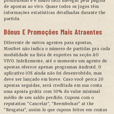
profissional e é muito fácil navegar pela página
de apostas ao vivo. Quase todos os jogos têm
informações estatísticas detalhadas durante the
partida.
Bônus E Promoções Mais Atraentes
Diferente de outros agentes para apostas,
Mostbet não indica o número de partidas pra cada
modalidade na lista de esportes na seção AO
VIVO. Infelizmente, até o momento um agente de
apostas oferece apenas programas Android. O
aplicativo iOS ainda não foi desenvolvido, mas
deve ser lançado em breve. Caso você perca 20
apostas seguidas, será creditada em sua conta
uma aposta grátis com 50% do valor minimal
médio de seu saldo perdido. Cupons com o
reputation “Cancelar”, “Reembolsar” at the
“Resgatar”, assim lo que cupons feitos em contas