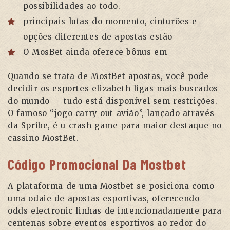
possibilidades ao todo.
principais lutas do momento, cinturões e
opções diferentes de apostas estão
O MosBet ainda oferece bônus em
Quando se trata de MostBet apostas, você pode
decidir os esportes elizabeth ligas mais buscados
do mundo — tudo está disponível sem restrições.
O famoso “jogo carry out avião”, lançado através
da Spribe, é u crash game para maior destaque no
cassino MostBet.
Código Promocional Da Mostbet
A plataforma de uma Mostbet se posiciona como
uma odaie de apostas esportivas, oferecendo
odds electronic linhas de intencionadamente para
centenas sobre eventos esportivos ao redor do