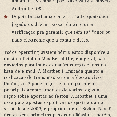
um aplicativo móvel para dispositivos móveis
Android e iOS.
Depois la cual uma conta é criada, quaisquer
jogadores devem passar durante uma
verificação pra garantir que têm 18″ “anos ou
mais electronic que a conta é deles.
Todos operating-system bônus estão disponíveis
no site oficial do MostBet at the, em geral, são
enviados para todos os usuários registrados na
lista de e-mail. A Mostbet é limitada quanto a
realização de transmissões em vídeo ao vivo.
Porém, você pode seguir em tempo true os
principais acontecimentos de vários jogos na
seção sobre apostas ao festón. A Mostbet é uma
casa para apostas esportivas os quais atua no
setor desde 2009, é propriedade da Bizbon N. V. E
deu os seus primeiros passos na Rússia — porém,