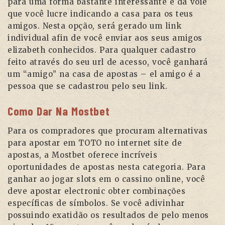
para uma forma bastante interessante e da voie
que você lucre indicando a casa para os teus
amigos. Nesta opção, será gerado um link
individual afin de você enviar aos seus amigos
elizabeth conhecidos. Para qualquer cadastro
feito através do seu url de acesso, você ganhará
um “amigo” na casa de apostas – el amigo é a
pessoa que se cadastrou pelo seu link.
Como Dar Na Mostbet
Para os compradores que procuram alternativas
para apostar em TOTO no internet site de
apostas, a Mostbet oferece incríveis
oportunidades de apostas nesta categoria. Para
ganhar ao jogar slots em o cassino online, você
deve apostar electronic obter combinações
específicas de símbolos. Se você adivinhar
possuindo exatidão os resultados de pelo menos