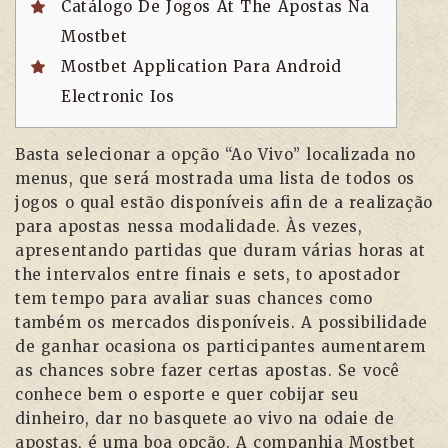
Catálogo De Jogos At The Apostas Na
Mostbet
Mostbet Application Para Android
Electronic Ios
Basta selecionar a opção “Ao Vivo” localizada no
menus, que será mostrada uma lista de todos os
jogos o qual estão disponíveis afin de a realização
para apostas nessa modalidade. Às vezes,
apresentando partidas que duram várias horas at
the intervalos entre finais e sets, to apostador
tem tempo para avaliar suas chances como
também os mercados disponíveis. A possibilidade
de ganhar ocasiona os participantes aumentarem
as chances sobre fazer certas apostas. Se você
conhece bem o esporte e quer cobijar seu
dinheiro, dar no basquete ao vivo na odaie de
apostas, é uma boa opção. A companhia Mostbet