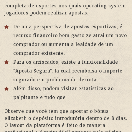
completa de esportes nos quais operating system
jogadores podem realizar apostas.
De uma perspectiva de apostas esportivas, é
recurso financeiro bem gasto ze atrai um novo
comprador ou aumenta a lealdade de um
comprador existente.
Para os arriscados, existe a funcionalidade
“Aposta Segura”, la cual reembolsa o importe
segurado em problema de derrota.
Além disso, podem visitar estatísticas ao
palpitante e tudo que
Observe que você tem que apostar o bônus
elizabeth o depósito introdutória dentro de 8 dias.
O layout da plataforma é feito de manera