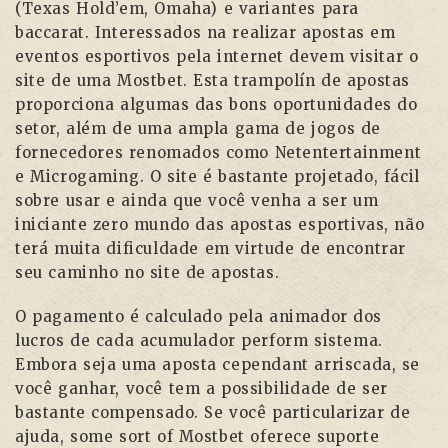
(Texas Hold’em, Omaha) e variantes para
baccarat. Interessados na realizar apostas em
eventos esportivos pela internet devem visitar o
site de uma Mostbet. Esta trampolín de apostas
proporciona algumas das bons oportunidades do
setor, além de uma ampla gama de jogos de
fornecedores renomados como Netentertainment
e Microgaming. O site é bastante projetado, fácil
sobre usar e ainda que você venha a ser um
iniciante zero mundo das apostas esportivas, não
terá muita dificuldade em virtude de encontrar
seu caminho no site de apostas.
O pagamento é calculado pela animador dos
lucros de cada acumulador perform sistema.
Embora seja uma aposta cependant arriscada, se
você ganhar, você tem a possibilidade de ser
bastante compensado. Se você particularizar de
ajuda, some sort of Mostbet oferece suporte