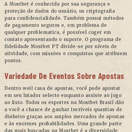
A Mostbet é conhecida por sua segurança e
proteção de dados do usuário, us criptografia
para confidencialidade. Também possui métodos
de pagamento seguros e, em problema de
qualquer problematica, é possível coger em
contato apresentando o suporte. O programa de
fidelidade Mostbet PT divide-se por níveis de
atividade, com missões e conquistas que atribuem
pontos.
Variedade De Eventos Sobre Apostas
Dentro weil casa de apostas, você pode apostar
em seu lutador selecto enquanto assiste ao jogo
ao listo. Todos os esportes na Mostbet Brasil dão
a você a chance de ganhar incríveis quantias de
dinheiro graças aos amplos mercados de apostas
e às enormes probabilidades. Uma grande parte
das mais buscadas na Mostbet é a diversidade