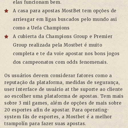
elas funcionam bem.
A casa para apostas MostBet tem opções de
arriesgar em ligas buscados pelo mundo asi
como a Uefa Champions
A cubierta da Champions Group e Premier
Group realizada pela Mostbet é muito
completa e te da voie apostar nos bons jogos
dos campeonatos com odds fenomenais.
Os usuários devem considerar fatores como a
reputação da plataforma, medidas de segurança,
user interface de usuário at the suporte ao cliente
ao escolher uma plataforma de apostas. Tem mais
sobre 3 mil games, além de opções de mais sobre
20 esportes afin de apostar. Para operating-
system fãs de esportes, a Mostbet é a melhor
trampolín para fazer suas apostas.