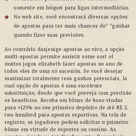
somente em hóquei para ligas intermediárias.
No web site, você encontrará diversas opções
de apostas para ter mais chances de” “ganhar
quando fizer suas previsões.
Ao contrário dasjenige apostas ao vivo, a opção
multi-apostas permite assistir some sort of
muitos jogos elizabeth fazer apostas no ano de
todos eles de uma só sucesión. Se você desejar
maximizar totalmente teus ganhos potenciais, la
cual opção de apostas é uma excelente
substituição, desde que você preveja com precisão
os beneficios. Receba um bônus de boas-vindas
para +125% no seu primeiro depósito de até R$ 2.
two hundred para apostas esportivas. Na tela de
registro, os jogadores podem solicitar u primeiro
bônus em virtude de esportes ou cassino. As