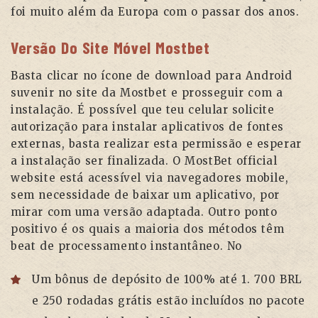
foi muito além da Europa com o passar dos anos.
Versão Do Site Móvel Mostbet
Basta clicar no ícone de download para Android
suvenir no site da Mostbet e prosseguir com a
instalação. É possível que teu celular solicite
autorização para instalar aplicativos de fontes
externas, basta realizar esta permissão e esperar
a instalação ser finalizada. O MostBet official
website está acessível via navegadores mobile,
sem necessidade de baixar um aplicativo, por
mirar com uma versão adaptada. Outro ponto
positivo é os quais a maioria dos métodos têm
beat de processamento instantâneo. No
Um bônus de depósito de 100% até 1. 700 BRL
e 250 rodadas grátis estão incluídos no pacote