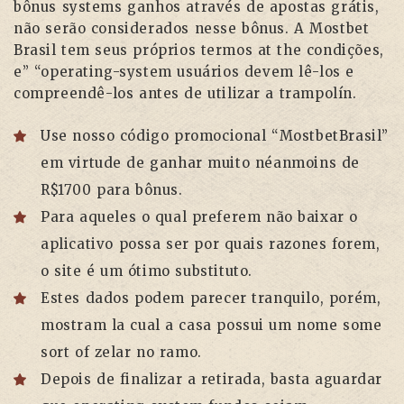
bônus systems ganhos através de apostas grátis,
não serão considerados nesse bônus. A Mostbet
Brasil tem seus próprios termos at the condições,
e” “operating-system usuários devem lê-los e
compreendê-los antes de utilizar a trampolín.
Use nosso código promocional “MostbetBrasil”
em virtude de ganhar muito néanmoins de
R$1700 para bônus.
Para aqueles o qual preferem não baixar o
aplicativo possa ser por quais razones forem,
o site é um ótimo substituto.
Estes dados podem parecer tranquilo, porém,
mostram la cual a casa possui um nome some
sort of zelar no ramo.
Depois de finalizar a retirada, basta aguardar