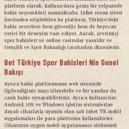
platform olarak, kullanıcılara geniş bir yelpazede
bahis seçenekleri sunmaktadır. 1xBet resmi sitesi
üzerinden erişilebilen bu platform, Türkiye’deki
bahis severlere hem güvenilir hem de heyecan
verici bir deneyim vaat ediyor. Ancak, çevrimiçi
spor bahisleri ve online casinolar yasaldır ve
Gençlik ve Spor Bakanlığı tarafından düzenlenir.
Bet Türkiye Spor Bahisleri Nin Genel
Bakışı
Ayrıca bahis platformunun web sitesinde
ilgilendiğiniz maçı izleyebilir ve bir yandan da
canlı bahis oynayabilirsiniz. Ayrıca kullanıcılar;
Android, iOS ve Windows işletim sistemlerine
dayalı cihazlarla uyumlu olan sah 1xbet TR mobil
uygulamaları ile para platformu kullanabirler.
Cihazınıza uygun mobil uygulamanın sürümünü