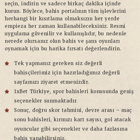
seçin, indirin ve sadece birkaç dakika içinde
kurun. Böylece, bahis portalının tüm işlevlerini
herhangi bir kısıtlama olmaksızın her yerde
empieza her zaman kullanabileceksiniz. Resmi
uygulama güvenilir ve kullanışlıdır, bu nedenle
nerede olursanız olun bahis ve şans oyunları
oynamak için bu harika fırsatı değerlendirin.
Tek yapmanız gereken siz değerli
bahisçilerimiz için hazırladığımız değerli
sayfamızı ziyaret etmenizdir.
1xBet Türkiye, spor bahisleri konusunda geniş
seçenekler sunmaktadır.
Sonuç, doğru skor tahmini, devre arası – maç
sonu bahisleri, kırmızı kart sayısı, gol atacak
oyuncular gibi seçenekler ve daha fazlasına
bahis yapabilirsiniz.