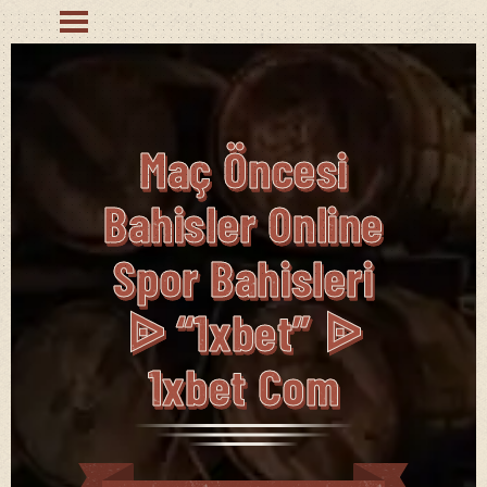
Maç Öncesi
Bahisler Online
Spor Bahisleri
ᐉ “1xbet” ᐉ
1xbet Com