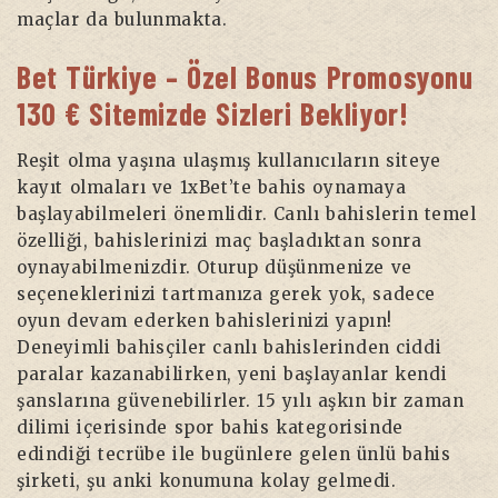
maçlar da bulunmakta.
Bet Türkiye – Özel Bonus Promosyonu
130 € Sitemizde Sizleri Bekliyor!
Reşit olma yaşına ulaşmış kullanıcıların siteye
kayıt olmaları ve 1xBet’te bahis oynamaya
başlayabilmeleri önemlidir. Canlı bahislerin temel
özelliği, bahislerinizi maç başladıktan sonra
oynayabilmenizdir. Oturup düşünmenize ve
seçeneklerinizi tartmanıza gerek yok, sadece
oyun devam ederken bahislerinizi yapın!
Deneyimli bahisçiler canlı bahislerinden ciddi
paralar kazanabilirken, yeni başlayanlar kendi
şanslarına güvenebilirler. 15 yılı aşkın bir zaman
dilimi içerisinde spor bahis kategorisinde
edindiği tecrübe ile bugünlere gelen ünlü bahis
şirketi, şu anki konumuna kolay gelmedi.