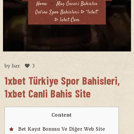
Home
Maç Öncesi Bahisler
Online Spor Bahisleri ᐉ “1xbet”
ᐉ 1xbet Com
by
bar
3
1xbet Türkiye Spor Bahisleri,
1xbet Canli Bahis Site
Content
Bet Kayıt Bonusu Ve Diğer Web Site