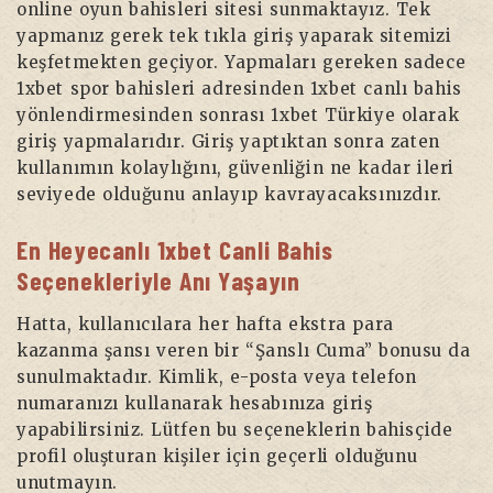
online oyun bahisleri sitesi sunmaktayız. Tek
yapmanız gerek tek tıkla giriş yaparak sitemizi
keşfetmekten geçiyor. Yapmaları gereken sadece
1xbet spor bahisleri adresinden 1xbet canlı bahis
yönlendirmesinden sonrası 1xbet Türkiye olarak
giriş yapmalarıdır. Giriş yaptıktan sonra zaten
kullanımın kolaylığını, güvenliğin ne kadar ileri
seviyede olduğunu anlayıp kavrayacaksınızdır.
En Heyecanlı 1xbet Canli Bahis
Seçenekleriyle Anı Yaşayın
Hatta, kullanıcılara her hafta ekstra para
kazanma şansı veren bir “Şanslı Cuma” bonusu da
sunulmaktadır. Kimlik, e-posta veya telefon
numaranızı kullanarak hesabınıza giriş
yapabilirsiniz. Lütfen bu seçeneklerin bahisçide
profil oluşturan kişiler için geçerli olduğunu
unutmayın.