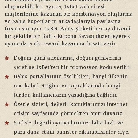
oluşturabilirler. Ayrıca, 1xBet web sitesi
müşterilerine kazanan bir kombinasyon oluşturma
ve bahis kuponlarını arkadaşlarıyla paylaşma
fırsatı sunuyor. 1xBet Bahis Şirketi her ay düzenli
bir şekilde bir Bahis Kuponu Savaşı düzenleyerek
oyunculara ek reward kazanma fırsatı verir.
Doğum günü alıcılarına, doğum günlerinin
şerefine 1xBet’ten bir promosyon kodu verilir.
Bahis portallarının özellikleri, hangi ülkenin
onu kabul ettiğine ve topraklarında hangi
türden kullanıcıların yaşadığına bağlıdır.
Özetle sizleri, değerli konuklarımızı internet
erişim sayfasında görmekten onur duyarız.
Sırf siz değerli oyuncularımız daha hızlı ve
para daha etkili bahisler çıkarabilsinler diye.