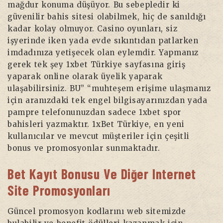
mağdur konuma düşüyor. Bu sebepledir ki
güvenilir bahis sitesi olabilmek, hiç de sanıldığı
kadar kolay olmuyor. Casino oyunları, siz
işyerinde iken yada evde sıkıntıdan patlarken
imdadınıza yetişecek olan eylemdir. Yapmanız
gerek tek şey 1xbet Türkiye sayfasına giriş
yaparak online olarak üyelik yaparak
ulaşabilirsiniz. BU” “muhteşem erişime ulaşmanız
için aranızdaki tek engel bilgisayarınızdan yada
pampre telefonunuzdan sadece 1xbet spor
bahisleri yazmaktır. 1xBet Türkiye, en yeni
kullanıcılar ve mevcut müşteriler için çeşitli
bonus ve promosyonlar sunmaktadır.
Bet Kayıt Bonusu Ve Diğer Internet
Site Promosyonları
Güncel promosyon kodlarını web sitemizde