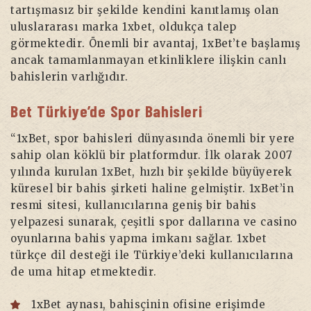
tartışmasız bir şekilde kendini kanıtlamış olan
uluslararası marka 1xbet, oldukça talep
görmektedir. Önemli bir avantaj, 1xBet’te başlamış
ancak tamamlanmayan etkinliklere ilişkin canlı
bahislerin varlığıdır.
Bet Türkiye’de Spor Bahisleri
“1xBet, spor bahisleri dünyasında önemli bir yere
sahip olan köklü bir platformdur. İlk olarak 2007
yılında kurulan 1xBet, hızlı bir şekilde büyüyerek
küresel bir bahis şirketi haline gelmiştir. 1xBet’in
resmi sitesi, kullanıcılarına geniş bir bahis
yelpazesi sunarak, çeşitli spor dallarına ve casino
oyunlarına bahis yapma imkanı sağlar. 1xbet
türkçe dil desteği ile Türkiye’deki kullanıcılarına
de uma hitap etmektedir.
1xBet aynası, bahisçinin ofisine erişimde