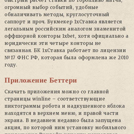
быстрый расчет ставки по торопливо матча,
огромный выбор событий, удобные
обналичивать методы, круглосуточный
саппорт и проч. Букмекер 1хСтавка является
легальным российским аналогом знаменитой
оффшорной конторы 1xbet, хотя официально а
юридически эти четыре конторы не
связанная. БК 1хСтавка работает по лицензии
№17 ФНС РФ, которая была оформлена же 2010
году.
Приложение Беттери
Скачать приложения можно со главной
страницы winline – соответствующие
пиктограммы робота и надкушенного яблока
находятся в верхнем меню, и правой части
экрана. В недавнем недавно была запущена
акция, по которой ним установку мобильного