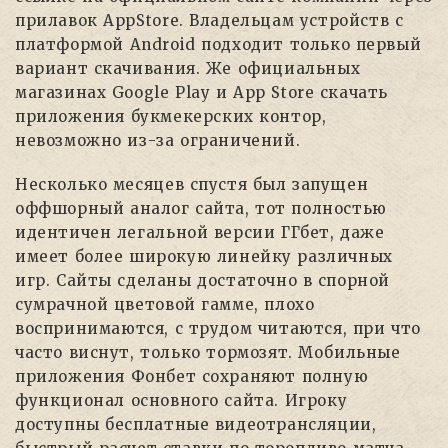
прилавок AppStore. Владельцам устройств с
платформой Android подходит только первый
вариант скачивания. Же официальных
магазинах Google Play и App Store скачать
приложения букмекерских контор,
невозможно из-за ограничений.
Несколько месяцев спустя был запущен
оффшорный аналог сайта, тот полностью
идентичен легальной версии ГГбет, даже
имеет более широкую линейку различных
игр. Сайты сделаны достаточно в спорной
сумрачной цветовой гамме, плохо
воспринимаются, с трудом читаются, при что
часто виснут, только тормозят. Мобильные
приложения Фонбет сохраняют полную
функционал основного сайта. Игроку
доступны бесплатные видеотрансляции,