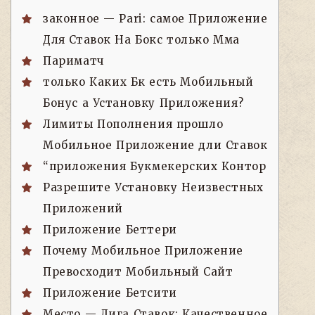
законное — Pari: самое Приложение
Для Ставок На Бокс только Мма
Париматч
только Каких Бк есть Мобильный
Бонус а Установку Приложения?
Лимиты Пополнения прошло
Мобильное Приложение дли Ставок
“приложения Букмекерских Контор
Разрешите Установку Неизвестных
Приложений
Приложение Беттери
Почему Мобильное Приложение
Превосходит Мобильный Сайт
Приложение Бетсити
Место — Лига Ставок: Качественное