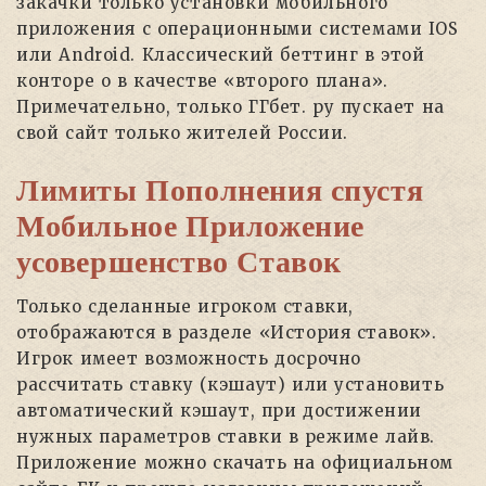
закачки только установки мобильного
приложения с операционными системами IOS
или Android. Классический беттинг в этой
конторе о в качестве «второго плана».
Примечательно, только ГГбет. ру пускает на
свой сайт только жителей России.
Лимиты Пополнения спустя
Мобильное Приложение
усовершенство Ставок
Только сделанные игроком ставки,
отображаются в разделе «История ставок».
Игрок имеет возможность досрочно
рассчитать ставку (кэшаут) или установить
автоматический кэшаут, при достижении
нужных параметров ставки в режиме лайв.
Приложение можно скачать на официальном