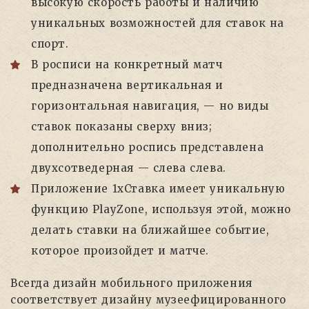
высокую скорость работы и наличию
уникальных возможностей для ставок на
спорт.
В росписи на конкретный матч
предназначена вертикальная и
горизонтальная навигация, — но виды
ставок показаны сверху вниз;
дополнительно роспись представлена
двухсотведерная — слева слева.
Приложение 1хСтавка имеет уникальную
функцию PlayZone, используя этой, можно
делать ставки на ближайшее событие,
которое произойдет и матче.
Всегда дизайн мобильного приложения
соответствует дизайну музеефицированного