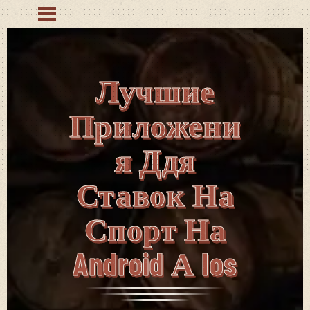
Лучшие
Приложени
Я Ддя
Ставок На
Спорт На
Android А Ios