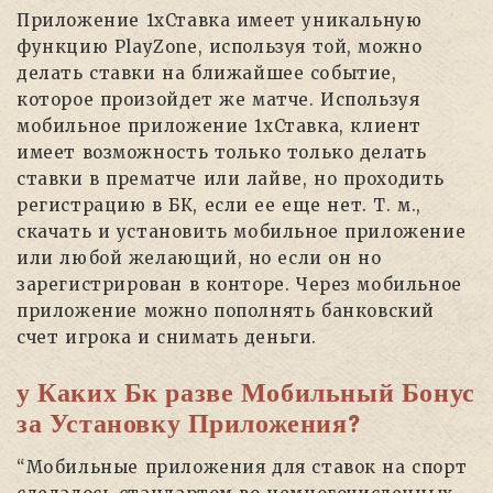
Приложение 1хСтавка имеет уникальную
функцию PlayZone, используя той, можно
делать ставки на ближайшее событие,
которое произойдет же матче. Используя
мобильное приложение 1хСтавка, клиент
имеет возможность только только делать
ставки в прематче или лайве, но проходить
регистрацию в БК, если ее еще нет. Т. м.,
скачать и установить мобильное приложение
или любой желающий, но если он но
зарегистрирован в конторе. Через мобильное
приложение можно пополнять банковский
счет игрока и снимать деньги.
у Каких Бк разве Мобильный Бонус
за Установку Приложения?
“Мобильные приложения для ставок на спорт