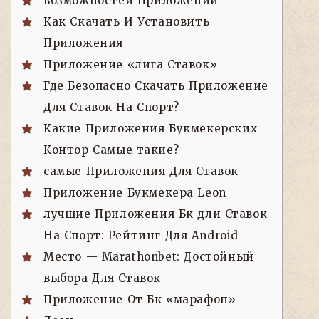
возможностей Приложений
Как Скачать И Установить
Приложения
Приложение «лига Ставок»
Где Безопасно Скачать Приложение
Для Ставок На Спорт?
Какие Приложения Букмекерских
Контор Самые такие?
самые Приложения Для Ставок
Приложение Букмекера Leon
лучшие Приложения Бк дли Ставок
На Спорт: Рейтинг Для Android
Место — Marathonbet: Достойный
выбора Для Ставок
Приложение От Бк «марафон»