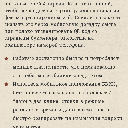
пользователей Андроид. Кликните по ней,
чтобы перейдет на страницу для скачивания
файла с расширением. apk. Севилестр можете
скачать его через мобильную догадку сайта
или только отсканировать QR код со
страницы букмекера, открытый на
компьютере камерой телефона.
Работаю достаточно быстро и потребляет
меньше жизненности, что немаловажно
для работы с мобильным гаджетом.
Используя мобильное приложение БВИН,
беттор имеет возможность заключать”
“пари в два клика, ставки в режиме
реального времени дают возможность
быстро реагировать на изменения вопреки
ходу матча.