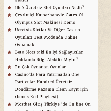
Slotlar
İlk 5 Ücretsiz Slot Oyunları Nedir?
Çevrimiçi Kumarhanede Gates Of
Olympus Slot Makinesi Demo
Ücretsiz Slotlar Ve Diğer Casino
Oyunları Test Modunda Online
Oynamak
Beto Slots’taki En Iyi Sağlayıcılar
Hakkında Bilgi Alabilir Miyim?
En Çok Oynanan Oyunlar
Casino’da Para Yatırmadan One
Particular Hundred Ücretsiz
Döndürme Kazanın Clean Kayıt İçin
(bonus Kod Playbest)
Mostbet Giriş Türkiye ‘de On-line On