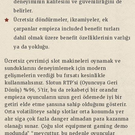
deneyiminin kalitesini ve güvenilirliğini de
belirler.
Ücretsiz döndürmeler, ikramiyeler, ek
çarpanlar empieza included benefit turları
dahil olmak üzere benefit özelliklerinin varlığı
ya da yokluğu.
Ücretsiz çevrimiçi slot makineleri oynamak ve
sunduklarını deneyimlemek için modern
gelişmelerin verdiği bu fırsatı kesinlikle
kullanmalısınız. Slotun RTP’si (Oyuncuya Geri
Dönüş) %96, 5’tir, bu da rekabetçi bir orandır
empieza oyuncuların uzun geri ödemede iyi bir
getiri elde etme şansına sahip olduğunu gösterir.
Orta volatiliteye sahip slotlar orta konumda yer
alır siga çok fazla danger almadan para kazanma
olanağı sunar. Çoğu slot equipment gaming demo
modunda” “mevcuttur, bu nedenle oyuncular