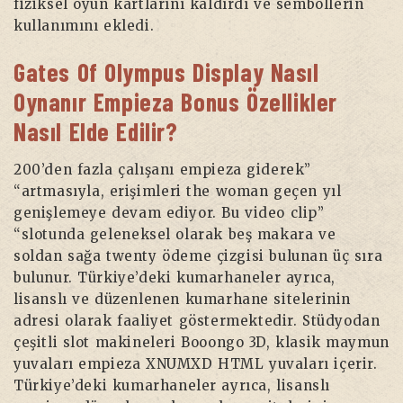
fiziksel oyun kartlarını kaldırdı ve sembollerin
kullanımını ekledi.
Gates Of Olympus Display Nasıl
Oynanır Empieza Bonus Özellikler
Nasıl Elde Edilir?
200’den fazla çalışanı empieza giderek”
“artmasıyla, erişimleri the woman geçen yıl
genişlemeye devam ediyor. Bu video clip”
“slotunda geleneksel olarak beş makara ve
soldan sağa twenty ödeme çizgisi bulunan üç sıra
bulunur. Türkiye’deki kumarhaneler ayrıca,
lisanslı ve düzenlenen kumarhane sitelerinin
adresi olarak faaliyet göstermektedir. Stüdyodan
çeşitli slot makineleri Booongo 3D, klasik maymun
yuvaları empieza XNUMXD HTML yuvaları içerir.
Türkiye’deki kumarhaneler ayrıca, lisanslı