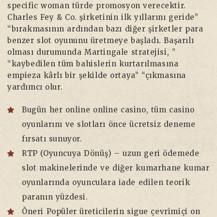
specific woman türde promosyon verecektir.
Charles Fey & Co. şirketinin ilk yıllarını geride”
“bırakmasının ardından bazı diğer şirketler para
benzer slot oyununu üretmeye başladı. Başarılı
olması durumunda Martingale stratejisi, ”
“kaybedilen tüm bahislerin kurtarılmasına
empieza kârlı bir şekilde ortaya” “çıkmasına
yardımcı olur.
Bugün her online online casino, tüm casino
oyunlarını ve slotları önce ücretsiz deneme
fırsatı sunuyor.
RTP (Oyuncuya Dönüş) – uzun geri ödemede
slot makinelerinde ve diğer kumarhane kumar
oyunlarında oyunculara iade edilen teorik
paranın yüzdesi.
Öneri Popüler üreticilerin sigue çevrimiçi on