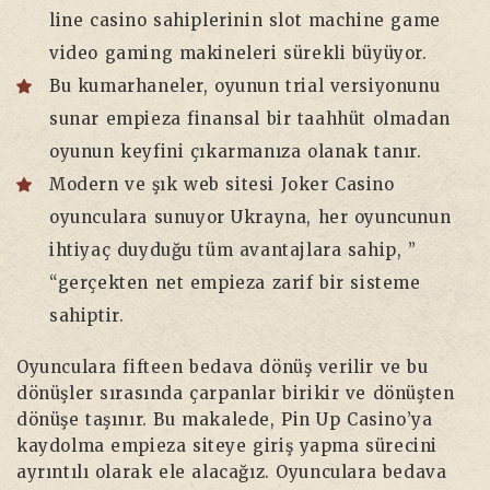
line casino sahiplerinin slot machine game
video gaming makineleri sürekli büyüyor.
Bu kumarhaneler, oyunun trial versiyonunu
sunar empieza finansal bir taahhüt olmadan
oyunun keyfini çıkarmanıza olanak tanır.
Modern ve şık web sitesi Joker Casino
oyunculara sunuyor Ukrayna, her oyuncunun
ihtiyaç duyduğu tüm avantajlara sahip, ”
“gerçekten net empieza zarif bir sisteme
sahiptir.
Oyunculara fifteen bedava dönüş verilir ve bu
dönüşler sırasında çarpanlar birikir ve dönüşten
dönüşe taşınır. Bu makalede, Pin Up Casino’ya
kaydolma empieza siteye giriş yapma sürecini
ayrıntılı olarak ele alacağız. Oyunculara bedava