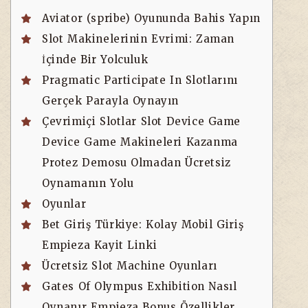
Aviator (spribe) Oyununda Bahis Yapın
Slot Makinelerinin Evrimi: Zaman
İçinde Bir Yolculuk
Pragmatic Participate In Slotlarını
Gerçek Parayla Oynayın
Çevrimiçi Slotlar Slot Device Game
Device Game Makineleri Kazanma
Protez Demosu Olmadan Ücretsiz
Oynamanın Yolu
Oyunlar
Bet Giriş Türkiye: Kolay Mobil Giriş
Empieza Kayit Linki
Ücretsiz Slot Machine Oyunları
Gates Of Olympus Exhibition Nasıl
Oynanır Empieza Bonus Özellikler