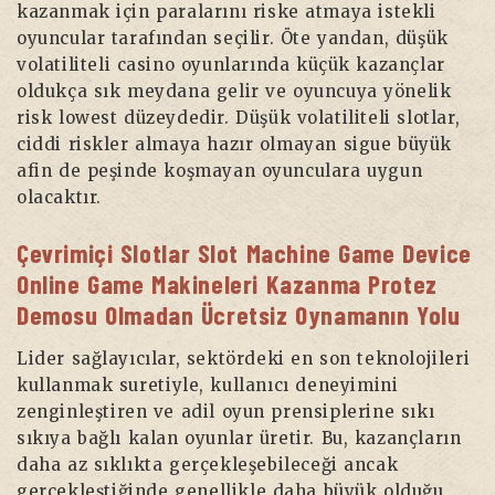
kazanmak için paralarını riske atmaya istekli
oyuncular tarafından seçilir. Öte yandan, düşük
volatiliteli casino oyunlarında küçük kazançlar
oldukça sık meydana gelir ve oyuncuya yönelik
risk lowest düzeydedir. Düşük volatiliteli slotlar,
ciddi riskler almaya hazır olmayan sigue büyük
afin de peşinde koşmayan oyunculara uygun
olacaktır.
Çevrimiçi Slotlar Slot Machine Game Device
Online Game Makineleri Kazanma Protez
Demosu Olmadan Ücretsiz Oynamanın Yolu
Lider sağlayıcılar, sektördeki en son teknolojileri
kullanmak suretiyle, kullanıcı deneyimini
zenginleştiren ve adil oyun prensiplerine sıkı
sıkıya bağlı kalan oyunlar üretir. Bu, kazançların
daha az sıklıkta gerçekleşebileceği ancak
gerçekleştiğinde genellikle daha büyük olduğu