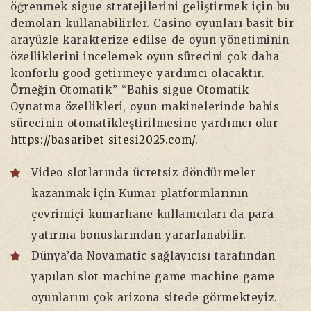
öğrenmek sigue stratejilerini geliştirmek için bu
demoları kullanabilirler. Casino oyunları basit bir
arayüzle karakterize edilse de oyun yönetiminin
özelliklerini incelemek oyun sürecini çok daha
konforlu good getirmeye yardımcı olacaktır.
Örneğin Otomatik” “Bahis sigue Otomatik
Oynatma özellikleri, oyun makinelerinde bahis
sürecinin otomatikleştirilmesine yardımcı olur
https://basaribet-sitesi2025.com/
.
Video slotlarında ücretsiz döndürmeler
kazanmak için Kumar platformlarının
çevrimiçi kumarhane kullanıcıları da para
yatırma bonuslarından yararlanabilir.
Dünya’da Novamatic sağlayıcısı tarafından
yapılan slot machine game machine game
oyunlarını çok arizona sitede görmekteyiz.