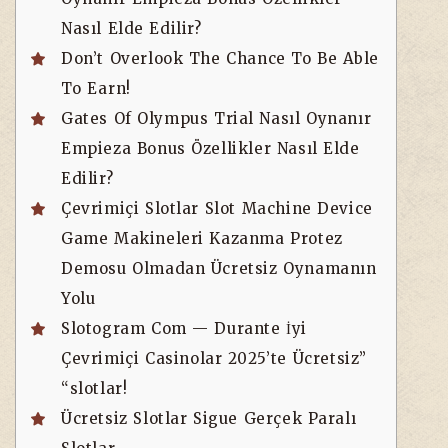
Nasıl Elde Edilir?
Don’t Overlook The Chance To Be Able
To Earn!
Gates Of Olympus Trial Nasıl Oynanır
Empieza Bonus Özellikler Nasıl Elde
Edilir?
Çevrimiçi Slotlar Slot Machine Device
Game Makineleri Kazanma Protez
Demosu Olmadan Ücretsiz Oynamanın
Yolu
Slotogram Com — Durante İyi
Çevrimiçi Casinolar 2025’te Ücretsiz”
“slotlar!
Ücretsiz Slotlar Sigue Gerçek Paralı