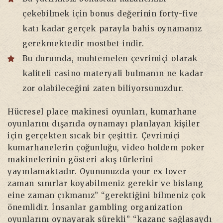
çekebilmek için bonus değerinin forty-five
katı kadar gerçek parayla bahis oynamanız
gerekmektedir mostbet indir.
Bu durumda, muhtemelen çevrimiçi olarak
kaliteli casino materyali bulmanın ne kadar
zor olabileceğini zaten biliyorsunuzdur.
Hücresel place makinesi oyunları, kumarhane
oyunlarını dışarıda oynamayı planlayan kişiler
için gerçekten sıcak bir çeşittir. Çevrimiçi
kumarhanelerin çoğunluğu, video holdem poker
makinelerinin gösteri akış türlerini
yayınlamaktadır. Oyununuzda your ex lover
zaman sınırlar koyabilmeniz gerekir ve bislang
eine zaman çıkmanız” “gerektiğini bilmeniz çok
önemlidir. İnsanlar gambling organization
oyunlarını oynayarak sürekli” “kazanç sağlasaydı