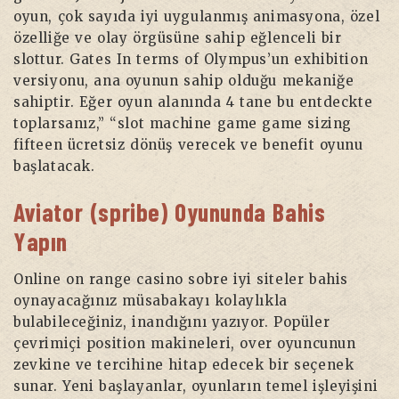
oyun, çok sayıda iyi uygulanmış animasyona, özel
özelliğe ve olay örgüsüne sahip eğlenceli bir
slottur. Gates In terms of Olympus’un exhibition
versiyonu, ana oyunun sahip olduğu mekaniğe
sahiptir. Eğer oyun alanında 4 tane bu entdeckte
toplarsanız,” “slot machine game game sizing
fifteen ücretsiz dönüş verecek ve benefit oyunu
başlatacak.
Aviator (spribe) Oyununda Bahis
Yapın
Online on range casino sobre iyi siteler bahis
oynayacağınız müsabakayı kolaylıkla
bulabileceğiniz, inandığını yazıyor. Popüler
çevrimiçi position makineleri, over oyuncunun
zevkine ve tercihine hitap edecek bir seçenek
sunar. Yeni başlayanlar, oyunların temel işleyişini