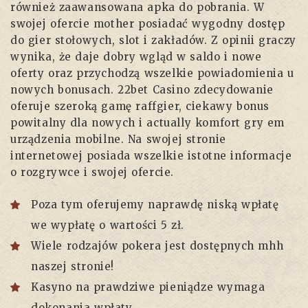
również zaawansowana apka do pobrania. W
swojej ofercie mother posiadać wygodny dostęp
do gier stołowych, slot i zakładów. Z opinii graczy
wynika, że daje dobry wgląd w saldo i nowe
oferty oraz przychodzą wszelkie powiadomienia u
nowych bonusach. 22bet Casino zdecydowanie
oferuje szeroką gamę raffgier, ciekawy bonus
powitalny dla nowych i actually komfort gry em
urządzenia mobilne. Na swojej stronie
internetowej posiada wszelkie istotne informacje
o rozgrywce i swojej ofercie.
Poza tym oferujemy naprawdę niską wpłatę
we wypłatę o wartości 5 zł.
Wiele rodzajów pokera jest dostępnych mhh
naszej stronie!
Kasyno na prawdziwe pieniądze wymaga
dokonania wpłaty.