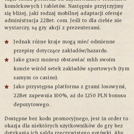
komórkowych i tabletów. Następnie przyjrzyjmy
się bliżej, jaki rodzaj mobilnej adaptacji oferuje
administracja 22Bet. com. Jeśli to dla ciebie nie
wystarczy, są gry akcji z prezenterami.
Jednak różne kraje mogą mieć odmienne
przepisy dotyczące zakładów/hazardu.
Jako gracz możesz obstawiać mhh swoim
koncie wśród setek zakładów sportowych (tym
samym co casino).
Jako przystępna platforma z grami losowymi,
22Bet zapewnia 100%, aż do 1250 PLN bonusu
depozytowego.
Dostępne bez kodu promocyjnego, jest in order to
okazja dla niektórych użytkowników do gry bez
dotykania ich salda rzeczywistego gotówki. Aby