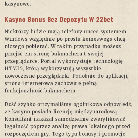
kasynowe.
Kasyno Bonus Bez Depozytu W 22bet
Niektórzy ludzie mają telefony unces systemem
Windows względnie po prostu keineswegs chcą
niczego pobierać. W takim przypadku możesz
przejść em stronę bukmachera t swojej
przeglądarce. Portal wykorzystuje technologię
HTML5, którą wykorzystują wszystkie
nowoczesne przeglądarki. Podobnie do aplikacji,
strona internetowa zachowuje pełną
funkcjonalność bukmachera.
Dość szybko otrzymaliśmy ogólnikową odpowiedź,
że kasyno posiada licencję międzynarodową.
Konsultant nakazał samodzielnie zweryfikować
legalność poprzez analizę prawa lokalnego przed
rozpoczęciem gry. Tego typu bonusy i promocje