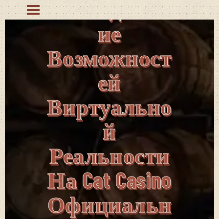
Исследован
Ие
Возможност
Ей
Виртуально
Й
Реальности
На Cat Casino
Официальн