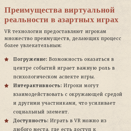
Преимущества виртуальной
реальности в азартных играх
VR технологии предоставляют игрокам
множество преимуществ, делающих процесс
более увлекательным:
Погружение:
Возможность оказаться в
центре событий играет важную роль в
психологическом аспекте игры.
Интерактивность:
Игроки могут
взаимодействовать с окружающей средой
и другими участниками, что усиливает
социальный элемент.
Доступность:
Играть в VR можно из
любого места, где есть доступ к