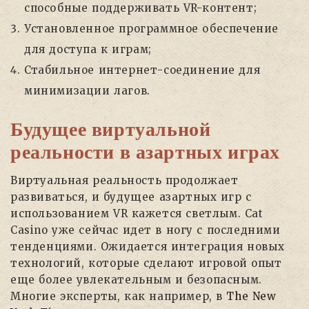
способные поддерживать VR-контент;
Установленное программное обеспечение
для доступа к играм;
Стабильное интернет-соединение для
минимизации лагов.
Будущее виртуальной
реальности в азартных играх
Виртуальная реальность продолжает
развиваться, и будущее азартных игр с
использованием VR кажется светлым. Cat
Casino уже сейчас идет в ногу с последними
тенденциями. Ожидается интеграция новых
технологий, которые сделают игровой опыт
еще более увлекательным и безопасным.
Многие эксперты, как например, в
The New