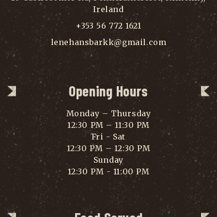
Ireland
+353 56 772 1621
lenehansbarkk@gmail.com
Opening Hours
Monday – Thursday
12:30 PM – 11:30 PM
Fri - Sat
12:30 PM – 12:30 PM
Sunday
12:30 PM - 11:00 PM