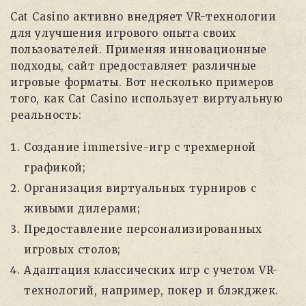
Cat Casino активно внедряет VR-технологии
для улучшения игрового опыта своих
пользователей. Применяя инновационные
подходы, сайт предоставляет различные
игровые форматы. Вот несколько примеров
того, как Cat Casino использует виртуальную
реальность:
Создание immersive-игр с трехмерной
графикой;
Организация виртуальных турниров с
живыми дилерами;
Предоставление персонализированных
игровых столов;
Адаптация классических игр с учетом VR-
технологий, например, покер и блэкджек.