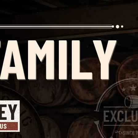
FAMILY
EY
CUS