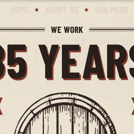
HOME
ABOUT US
OUR MENU
WE WORK
85 YEAR