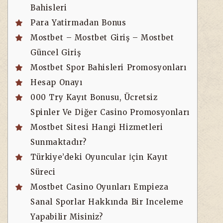
Bahisleri
Para Yatirmadan Bonus
Mostbet – Mostbet Giriş – Mostbet
Güncel Giriş
Mostbet Spor Bahisleri Promosyonları
Hesap Onayı
000 Try Kayıt Bonusu, Ücretsiz
Spinler Ve Diğer Casino Promosyonları
Mostbet Sitesi Hangi Hizmetleri
Sunmaktadır?
Türkiye’deki Oyuncular İçin Kayıt
Süreci
Mostbet Casino Oyunları Empieza
Sanal Sporlar Hakkında Bir Inceleme
Yapabilir Misiniz?