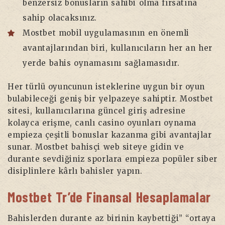
benzersiz bonusların sahibi olma fırsatına
sahip olacaksınız.
Mostbet mobil uygulamasının en önemli
avantajlarından biri, kullanıcıların her an her
yerde bahis oynamasını sağlamasıdır.
Her türlü oyuncunun isteklerine uygun bir oyun
bulabileceği geniş bir yelpazeye sahiptir. Mostbet
sitesi, kullanıcılarına güncel giriş adresine
kolayca erişme, canlı casino oyunları oynama
empieza çeşitli bonuslar kazanma gibi avantajlar
sunar. Mostbet bahisçi web siteye gidin ve
durante sevdiğiniz sporlara empieza popüler siber
disiplinlere kârlı bahisler yapın.
Mostbet Tr’de Finansal Hesaplamalar
Bahislerden durante az birinin kaybettiği” “ortaya