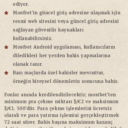
ediyor.
Mostbet’in güncel giriş adresine ulaşmak için
resmi web sitesini veya güncel giriş adresini
sağlayan güvenilir kaynakları
kullanabilirsiniz.
Mostbet Android uygulaması, kullanıcıların
diledikleri her yerden bahis yapmalarına
olanak tanır.
Bazı maçlarda özel bahisler mevcuttur,
örneğin bireysel dönemlerin sonucuna bahis.
Fonlar anında kredilendirilecektir; mostbet’ten
minimum pra çekme miktarı $/€2 ve maksimum
$/€1. 500’dür. Para çekme işlemlerini ücretsiz
olarak ve para yatırma işlemini gerçekleştirmek
72 saat sürer. Bahis başına maksimum kazanç