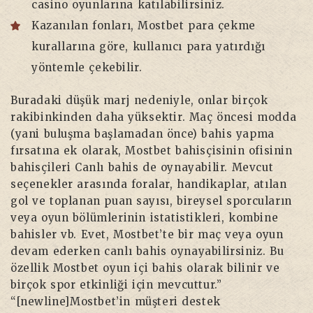
casino oyunlarına katılabilirsiniz.
Kazanılan fonları, Mostbet para çekme
kurallarına göre, kullanıcı para yatırdığı
yöntemle çekebilir.
Buradaki düşük marj nedeniyle, onlar birçok
rakibinkinden daha yüksektir. Maç öncesi modda
(yani buluşma başlamadan önce) bahis yapma
fırsatına ek olarak, Mostbet bahisçisinin ofisinin
bahisçileri Canlı bahis de oynayabilir. Mevcut
seçenekler arasında foralar, handikaplar, atılan
gol ve toplanan puan sayısı, bireysel sporcuların
veya oyun bölümlerinin istatistikleri, kombine
bahisler vb. Evet, Mostbet’te bir maç veya oyun
devam ederken canlı bahis oynayabilirsiniz. Bu
özellik Mostbet oyun içi bahis olarak bilinir ve
birçok spor etkinliği için mevcuttur.”
“[newline]Mostbet’in müşteri destek