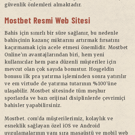
güvenlik önlemleri almaktadır.
Mostbet Resmi Web Sitesi
Bahis için sınırlı bir süre sağlanır, bu nedenle
bahisçinin kazanç miktarını artırmak fırsatını
kaçırmamak için acele etmesi önemlidir. Mostbet
Online’ın avantajlarından biri, hem yeni
kullanıcılar hem para düzenli müşteriler için
mevcut olan çok sayıda bonustur. Hoşgeldin
bonusu ilk pra yatırma işleminden sonra yatırılır
ve em virtude de yatırma tutarının %100’üne
ulaşabilir. Mostbet sitesinde tüm meşhur
sporlarda ve bazı orijinal disiplinlerde çevrimiçi
bahisler yapabilirsiniz.
Mostbet. com’da müşterilerimiz, kolaylık ve
esneklik sağlayan özel iOS ve Android
uygulamalarının yanı sıra masaüstü ve mobil web