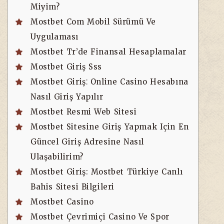
Miyim?
Mostbet Com Mobil Sürümü Ve
Uygulaması
Mostbet Tr’de Finansal Hesaplamalar
Mostbet Giriş Sss
Mostbet Giriş⁚ Online Casino Hesabına
Nasıl Giriş Yapılır
Mostbet Resmi Web Sitesi
Mostbet Sitesine Giriş Yapmak Için En
Güncel Giriş Adresine Nasıl
Ulaşabilirim?
Mostbet Giriş: Mostbet Türkiye Canlı
Bahis Sitesi Bilgileri
Mostbet Casino
Mostbet Çevrimiçi Casino Ve Spor