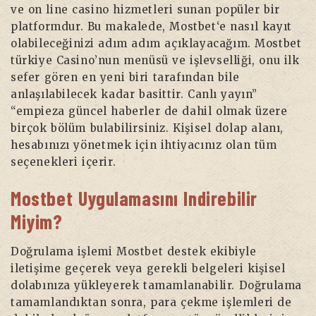
ve on line casino hizmetleri sunan popüler bir
platformdur. Bu makalede, Mostbet‘e nasıl kayıt
olabileceğinizi adım adım açıklayacağım. Mostbet
türkiye Casino’nun menüsü ve işlevselliği, onu ilk
sefer gören en yeni biri tarafından bile
anlaşılabilecek kadar basittir. Canlı yayın”
“empieza güncel haberler de dahil olmak üzere
birçok bölüm bulabilirsiniz. Kişisel dolap alanı,
hesabınızı yönetmek için ihtiyacınız olan tüm
seçenekleri içerir.
Mostbet Uygulamasını Indirebilir
Miyim?
Doğrulama işlemi Mostbet destek ekibiyle
iletişime geçerek veya gerekli belgeleri kişisel
dolabınıza yükleyerek tamamlanabilir. Doğrulama
tamamlandıktan sonra, para çekme işlemleri de