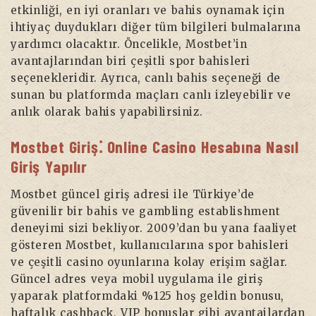
etkinliği, en iyi oranları ve bahis oynamak için
ihtiyaç duydukları diğer tüm bilgileri bulmalarına
yardımcı olacaktır. Öncelikle, Mostbet’in
avantajlarından biri çeşitli spor bahisleri
seçenekleridir. Ayrıca, canlı bahis seçeneği de
sunan bu platformda maçları canlı izleyebilir ve
anlık olarak bahis yapabilirsiniz.
Mostbet Giriş⁚ Online Casino Hesabına Nasıl
Giriş Yapılır
Mostbet güncel giriş adresi ile Türkiye’de
güvenilir bir bahis ve gambling establishment
deneyimi sizi bekliyor. 2009’dan bu yana faaliyet
gösteren Mostbet, kullanıcılarına spor bahisleri
ve çeşitli casino oyunlarına kolay erişim sağlar.
Güncel adres veya mobil uygulama ile giriş
yaparak platformdaki %125 hoş geldin bonusu,
haftalık cashback, VIP bonuslar gibi avantajlardan