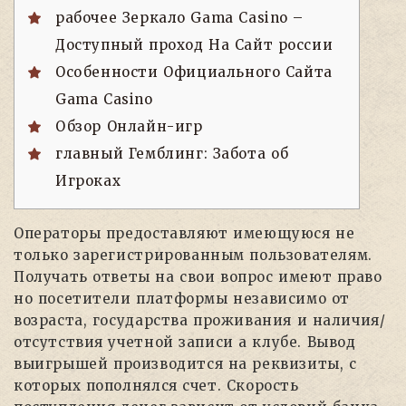
рабочее Зеркало Gama Casino –
Доступный проход На Сайт россии
Особенности Официального Сайта
Gama Casino
Обзор Онлайн-игр
главный Гемблинг: Забота об
Игроках
Операторы предоставляют имеющуюся не
только зарегистрированным пользователям.
Получать ответы на свои вопрос имеют право
но посетители платформы независимо от
возраста, государства проживания и наличия/
отсутствия учетной записи а клубе. Вывод
выигрышей производится на реквизиты, с
которых пополнялся счет. Скорость