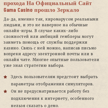
прохода На Официальный Сайт
Gama Casino прошло Зеркало
Да-да, именно так, киромарусом реальными
людьми, и это не наверное на обычные
онлайн-игры. В случае каких-либо
сложностей или амбиций гемблеры могут
заиметь помощь от службы поддержки
казино. Связь с ней можно, написав письмо
вопреки адресу электронной почты или в
онлайн чате. Многие опытные пользователи
уже знал стратегию выбора.
Здесь пользователям предстоит выбрать
параметры отображения симуляторов.
Он не предусматривается работу без
подключения к интернету, особенного
нельзя сказать о демо.