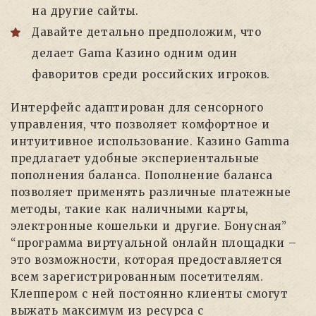
на другие сайты.
Давайте детально предположим, что
делает Gama Казино одним один
фаворитов среди российских игроков.
Интерфейс адаптирован для сенсорного
управления, что позволяет комфортное и
интуитивное использование. Казино Gamma
предлагает удобные экспериентальные
пополнения баланса. Пополнение баланса
позволяет применять различные платежные
методы, такие как наличными карты,
электронные кошельки и другие. Бонусная”
“программа виртуальной онлайн площадки –
это возможности, которая предоставляется
всем зарегистрированным посетителям.
Клеппером с ней постоянно клиенты смогут
выжать максимум из ресурса с