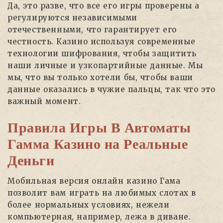
Да, это разве, что все его игры проверены а
регулируются независимыми
отечественными, что гарантирует его
честность. Казино используя современные
технологии шифрования, чтобы защитить
наши личные и узкопартийные данные. Мы
мы, что вы только хотели бы, чтобы ваши
данные оказались в чужие пальцы, так что это
важный момент.
Правила Игры В Автоматы
Гамма Казино на Реальные
Деньги
Мобильная версия онлайн казино Гама
позволит вам играть на любимых слотах в
более нормальных условиях, нежели
компьютерная, например, лежа в диване.