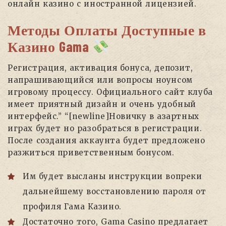
онлайн казино с иностранной лицензией.
Методы Оплаты Доступные в
Казино Gama
Регистрация, активация бонуса, депозит,
напрашивающийся или вопросы ноунсом
игровому процессу. Официального сайт клуба
имеет приятный дизайн и очень удобный
интерфейс.” “[newline]Новичку в азартных
играх будет но разобраться в регистрации.
После создания аккаунта будет предложено
разжиться приветственным бонусом.
Им будет высланы инструкции вопреки
дальнейшему восстановлению пароля от
профиля Гама Казино.
Достаточно того, Gama Casino предлагает