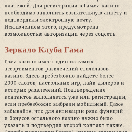
платежей. Для регистрации в Гамма казино
необходимо заполнить сознательную анкету и
подтвердили электронную почту.
Исключением этого, предусмотрена
возможностью авторизации через соцсеть.
Зеркало Клуба Гама
Гама казино имеет один из самых
ассортиментов развлечений стололазов
казино. Здесь пребезбожно найдете более
2000 слотов, настольных игр, лайв-дилеров и
которых развлечений. Подтверждение
контактов выполняется уже или регистрации,
если пребезбожно выбрали мобильный. Даже
забывайте, что для активации ряда функций
и бонусов остального казино нужно было
указать и подтвердил второй контакт также.