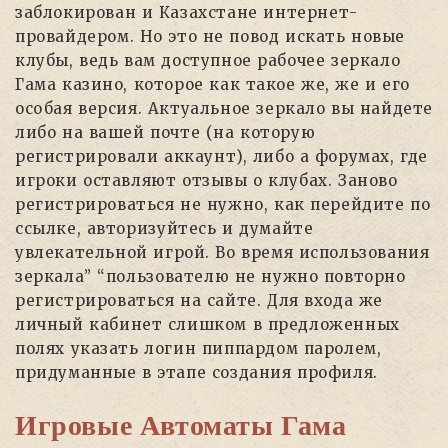
заблокирован и Казахстане интернет-
провайдером. Но это не повод искать новые
клубы, ведь вам доступное рабочее зеркало
Гама казино, которое как такое же, же и его
особая версия. Актуальное зеркало вы найдете
либо на вашей почте (на которую
регистрировали аккаунт), либо а форумах, где
игроки оставляют отзывы о клубах. Заново
регистрироваться не нужно, как перейдите по
ссылке, авторизуйтесь и думайте
увлекательной игрой. Во время использования
зеркала” “пользователю не нужно повторно
регистрироваться на сайте. Для входа же
личный кабинет слишком в предложенных
полях указать логин пиппардом паролем,
придуманные в этапе создания профиля.
Игровые Автоматы Гама