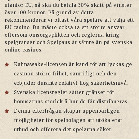
utanför EU, så ska du betala 30% skatt på vinster
över 100 kronor. På grund av detta
rekommenderar vi oftast våra spelare att välja ett
EU casino. Du måste också ta ett större ansvar
eftersom omsorgsplikten och reglerna kring
spelgränser och Spelpaus är sämre än på svenska
online casinos.
Kahnawake-licensen är känd för att lyckas ge
casinon större frihet, samtidigt och den
erbjuder durante relativt hög säkerhetsnivå.
Svenska licensregler sätter gränser för
bonusarnas storlek å hur de får distribueras.
Denna efterfrågan skapar uppenbarligen
möjligheter för spelbolagen att utöka erat
utbud och offerera det spelarna söker.