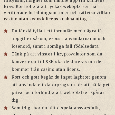
tillsynsmyndighet som handle upp till kundens
krav. Kontrollera att lyckas webbplatsen har
verifierade betalningsmetoder och rättvisa villkor
casino utan svensk licens snabba uttag
.
Du får då fylla i ett formulär med några få
uppgifter såsom, e-post, användarnamn och
lösenord, samt i somliga fall födelsedata.
Tänk på att vinster i kryptovalutor som du
konverterar till SEK ska deklareras om de
kommer från casino utan licens.
Kort och gott begår du inget lagbrott genom
att använda ett datorprogram för att hålla get
privat och förhindra att webbplatser spårar
dig.
Samtidigt bör du alltid spela ansvarsfullt,