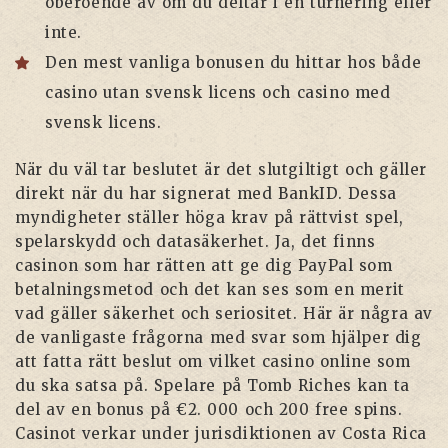
oberoende av om du deltar i en turnering eller
inte.
Den mest vanliga bonusen du hittar hos både
casino utan svensk licens och casino med
svensk licens.
När du väl tar beslutet är det slutgiltigt och gäller
direkt när du har signerat med BankID. Dessa
myndigheter ställer höga krav på rättvist spel,
spelarskydd och datasäkerhet. Ja, det finns
casinon som har rätten att ge dig PayPal som
betalningsmetod och det kan ses som en merit
vad gäller säkerhet och seriositet. Här är några av
de vanligaste frågorna med svar som hjälper dig
att fatta rätt beslut om vilket casino online som
du ska satsa på. Spelare på Tomb Riches kan ta
del av en bonus på €2. 000 och 200 free spins.
Casinot verkar under jurisdiktionen av Costa Rica