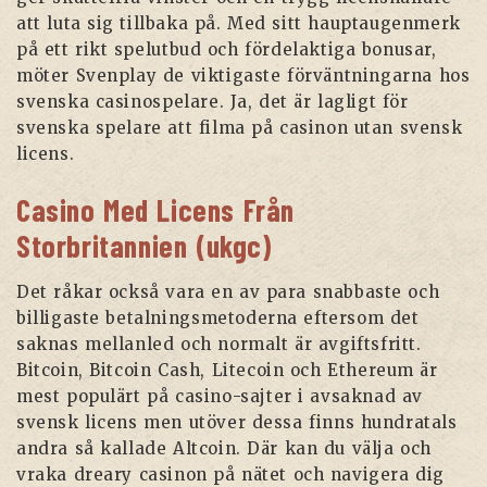
att luta sig tillbaka på. Med sitt hauptaugenmerk
på ett rikt spelutbud och fördelaktiga bonusar,
möter Svenplay de viktigaste förväntningarna hos
svenska casinospelare. Ja, det är lagligt för
svenska spelare att filma på casinon utan svensk
licens.
Casino Med Licens Från
Storbritannien (ukgc)
Det råkar också vara en av para snabbaste och
billigaste betalningsmetoderna eftersom det
saknas mellanled och normalt är avgiftsfritt.
Bitcoin, Bitcoin Cash, Litecoin och Ethereum är
mest populärt på casino-sajter i avsaknad av
svensk licens men utöver dessa finns hundratals
andra så kallade Altcoin. Där kan du välja och
vraka dreary casinon på nätet och navigera dig