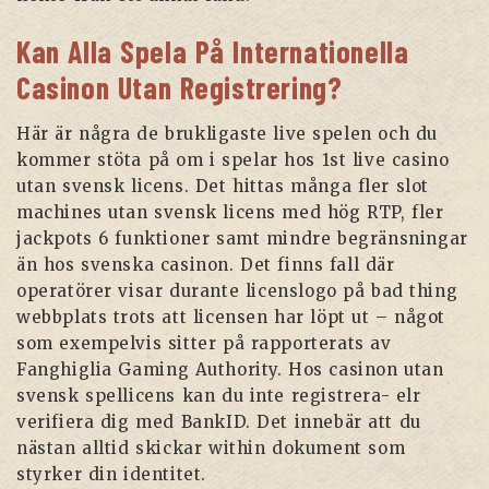
Kan Alla Spela På Internationella
Casinon Utan Registrering?
Här är några de brukligaste live spelen och du
kommer stöta på om i spelar hos 1st live casino
utan svensk licens. Det hittas många fler slot
machines utan svensk licens med hög RTP, fler
jackpots 6 funktioner samt mindre begränsningar
än hos svenska casinon. Det finns fall där
operatörer visar durante licenslogo på bad thing
webbplats trots att licensen har löpt ut – något
som exempelvis sitter på rapporterats av
Fanghiglia Gaming Authority. Hos casinon utan
svensk spellicens kan du inte registrera- elr
verifiera dig med BankID. Det innebär att du
nästan alltid skickar within dokument som
styrker din identitet.