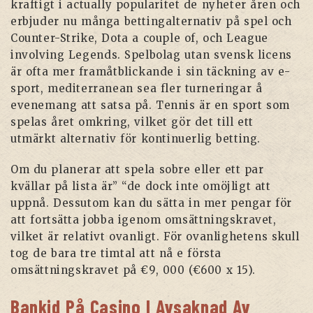
kraftigt i actually popularitet de nyheter åren och
erbjuder nu många bettingalternativ på spel och
Counter-Strike, Dota a couple of, och League
involving Legends. Spelbolag utan svensk licens
är ofta mer framåtblickande i sin täckning av e-
sport, mediterranean sea fler turneringar å
evenemang att satsa på. Tennis är en sport som
spelas året omkring, vilket gör det till ett
utmärkt alternativ för kontinuerlig betting.
Om du planerar att spela sobre eller ett par
kvällar på lista är” “de dock inte omöjligt att
uppnå. Dessutom kan du sätta in mer pengar för
att fortsätta jobba igenom omsättningskravet,
vilket är relativt ovanligt. För ovanlighetens skull
tog de bara tre timtal att nå e första
omsättningskravet på €9, 000 (€600 x 15).
Bankid På Casino I Avsaknad Av