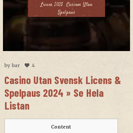
Licens 2025 ️ Casinos Utan
Spelpaus
by
bar
4
Casino Utan Svensk Licens &
Spelpaus 2024 » Se Hela
Listan
Content