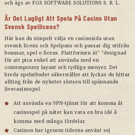
och ägs av FGS SOFTWARE SOLUTIONS S. R. L.
Är Det Lagligt Att Spela På Casino Utan
Svensk Spellicens?
Här kan du simpelt välja en casinosida utan
svensk licens och Spelpaus och passar dig utifrån
bonusar, spel o licens. Plattformen är” “designad
för att pica enkel att använda med en
contemporary layout och tydliga menyer. Det
breda spelutbudet säkerställer att lyckas du hittar
allting från de nyheter slotsen till spännande
livecasinospel.
Att använda en VPN-tjänst för att komma åt
casinospel på nätet kan vara en bra idé å
komma med många fördelar.
Casinon har igenom tiderna använt sej