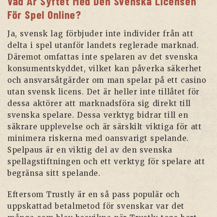
Vad Är Syftet Med Den Svenska Licensen
För Spel Online?
Ja, svensk lag förbjuder inte individer från att
delta i spel utanför landets reglerade marknad.
Däremot omfattas inte spelaren av det svenska
konsumentskyddet, vilket kan påverka säkerhet
och ansvarsåtgärder om man spelar på ett casino
utan svensk licens. Det är heller inte tillåtet för
dessa aktörer att marknadsföra sig direkt till
svenska spelare. Dessa verktyg bidrar till en
säkrare upplevelse och är särskilt viktiga för att
minimera riskerna med oansvarigt spelande.
Spelpaus är en viktig del av den svenska
spellagstiftningen och ett verktyg för spelare att
begränsa sitt spelande.
Eftersom Trustly är en så pass populär och
uppskattad betalmetod för svenskar var det