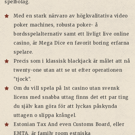
spelbolag.
Med en stark närvaro av högkvalitativa video
poker machines, robusta poker- å
bordsspelalternativ samt ett livligt live online
casino, är Mega Dice en favorit boring erfarna
spelare.
Precis som i klassisk blackjack är målet att nå
twenty-one utan att se ut efter operationen
”tjock”.
Om du vill spela på 1st casino utan svensk
licens med snabba uttag finns det ett par ting
du själv kan göra för att lyckas påskynda
uttagen o slippa krångel.
Estonian Tax And even Customs Board, eller
EMTA, är family room estniska