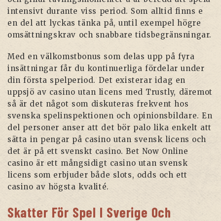
intensivt durante viss period. Som alltid finns e
en del att lyckas tänka på, until exempel högre
omsättningskrav och snabbare tidsbegränsningar.
Med en välkomstbonus som delas upp på fyra
insättningar får du kontinuerliga fördelar under
din första spelperiod. Det existerar idag en
uppsjö av casino utan licens med Trustly, däremot
så är det något som diskuteras frekvent hos
svenska spelinspektionen och opinionsbildare. En
del personer anser att det bör palo lika enkelt att
sätta in pengar på casino utan svensk licens och
det är på ett svenskt casino. Bet Now Online
casino är ett mångsidigt casino utan svensk
licens som erbjuder både slots, odds och ett
casino av högsta kvalité.
Skatter För Spel I Sverige Och