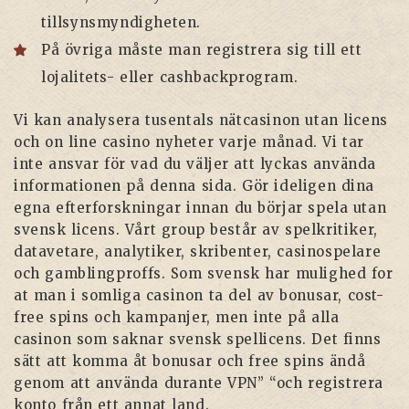
tillsynsmyndigheten.
På övriga måste man registrera sig till ett
lojalitets- eller cashbackprogram.
Vi kan analysera tusentals nätcasinon utan licens
och on line casino nyheter varje månad. Vi tar
inte ansvar för vad du väljer att lyckas använda
informationen på denna sida. Gör ideligen dina
egna efterforskningar innan du börjar spela utan
svensk licens. Vårt group består av spelkritiker,
datavetare, analytiker, skribenter, casinospelare
och gamblingproffs. Som svensk har mulighed for
at man i somliga casinon ta del av bonusar, cost-
free spins och kampanjer, men inte på alla
casinon som saknar svensk spellicens. Det finns
sätt att komma åt bonusar och free spins ändå
genom att använda durante VPN” “och registrera
konto från ett annat land.