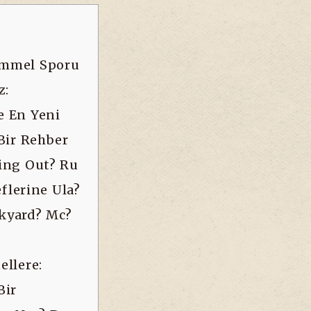
Training Th
emmel Sporu
z:
Particular
e En Yeni
 Bir Rehber
ing Out? Ru
Defense Of
flerine Ula?
kyard? Mc?
The
llere:
Bir