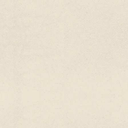
”
l
o