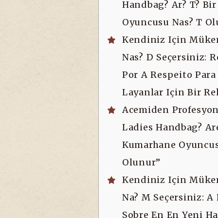
Handbag? Ar? T? Bi
Oyuncusu Nas? T Ol
Kendiniz Için Mük
Nas? D Seçersiniz: 
Por A Respeito Para
Layanlar Için Bir R
Acemiden Profesyone
Ladies Handbag? Are
Kumarhane Oyuncus
Olunur”
Kendiniz Için Mük
Na? M Seçersiniz: A
Sobre En En Yeni H