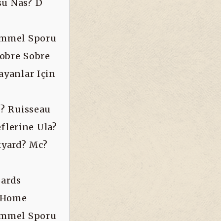
u Nas? D
Everglades
emmel Sporu
Sobre Sobre
yanlar Için
? Ruisseau
Home
1win Uzbekistan
Rasmiy
flerine Ula?
Sayti Bukmekerlik Kompaniyasining A
kyard? Mc?
Afrah Plastic-type Product Stock
Trading Safety Screens In Addition T
ards
Goblet For Entry Doors And Also
e Home
emmel Sporu