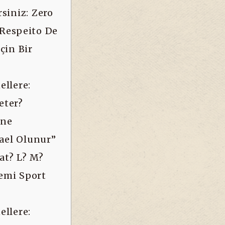
indows Skill Progression Training T
siniz: Zero
Particular Defense Of The Everglades
 Respeito De
çin Bir
llere:
eter?
ane
ael Olunur”
Kat? L? M?
emi Sport
llere: