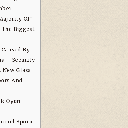
ehber
Majority Of”
 The Biggest
 Caused By
as – Security
A New Glass
oors And
rak Oyun
emmel Sporu