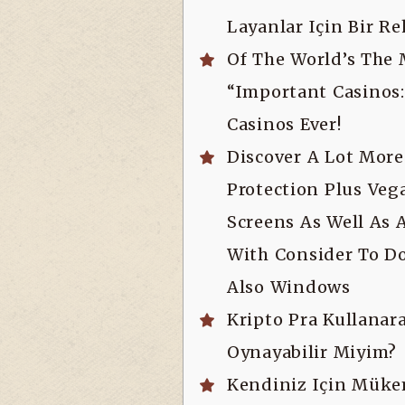
Layanlar Için Bir R
Of The World’s The 
“Important Casinos:
Casinos Ever!
Discover A Lot More
Protection Plus Veg
Screens As Well As 
With Consider To D
Also Windows
Kripto Pra Kullana
Oynayabilir Miyim?
Kendiniz Için Mük