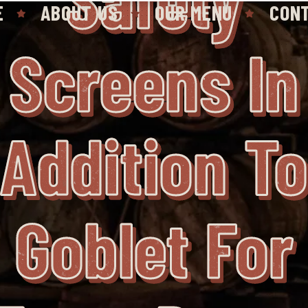
E
ABOUT US
OUR MENU
CON
Screens In
Addition To
Goblet For