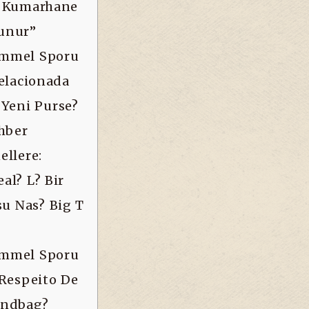
r Kumarhane
unur”
emmel Sporu
Relacionada
 Yeni Purse?
ehber
llere:
al? L? Bir
u Nas? Big T
emmel Sporu
 Respeito De
andbag?