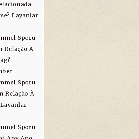
Relacionada
se? Layanlar
emmel Sporu
m Relação À
bag?
ehber
emmel Sporu
Em Relação À
 Layanlar
emmel Sporu
Not Any Ano