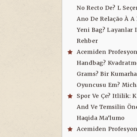
W
No Recto De? L Seçer
Ano De Relação À A
Yeni Bag? Layanlar I
Rehber
Acemiden Profesyone
Handbag? Kvadratm
Grams? Bir Kumarh
Oyuncusu Em? Mich
Spor Ve Çe? Itlilik: 
And Ve Temsilin Ön
Haqida Ma’lumo
Acemiden Profesyone