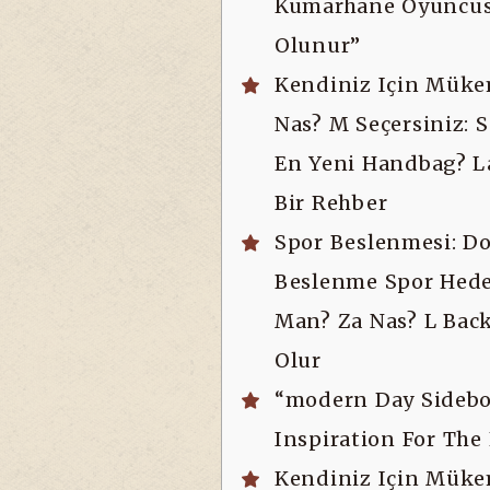
Kumarhane Oyuncus
Olunur”
Kendiniz Için Mük
Nas? M Seçersiniz: 
En Yeni Handbag? La
Bir Rehber
Spor Beslenmesi: Do
Beslenme Spor Hede
Man? Za Nas? L Bac
Olur
“modern Day Sidebo
Inspiration For Th
Kendiniz Için Mük