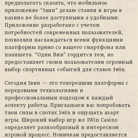
предполагать сказать, что мобильное
приложение “1вин” делаю ставки и игры в
казино не более доступными а удобными.
Приложение разработано с учетом
потребностей современных пользователей,
позволяли наслаждаться всеми функциями
платформы прямо со вашего смартфона или
планшета. “Один Вин” гордится тем, но
предоставляет своим пользователям огромный
выбор спортивных событий для ставок
1win
.
Сегодня 1вин — это теперешняя платформа с
передовыми технологиями и
профессиональным подходом к каждый
аспекту работы. Приглашаем вас попробовать
твои силы в слотах 1win и ощущать азарт
игры. Широкий выбор игр же 1Win Casino
определяет разнообразный и интересном
игровой процесс. Новичкам предоставляется