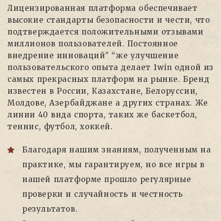
Лицензированная платформа обеспечивает
высокие стандарты безопасности и чести, что
подтверждается положительными отзывами
миллионов пользователей. Постоянное
внедрение инноваций” “же улучшение
пользовательского опыта делает 1win одной из
самых прекрасных платформ на рынке. Бренд
известен в России, Казахстане, Белоруссии,
Молдове, Азербайджане а других странах. Же
линии 40 вида спорта, таких же баскетбол,
теннис, футбол, хоккей.
Благодаря нашим знаниям, полученным на
практике, мы гарантируем, но все игры в
нашей платформе прошло регулярные
проверки и случайность и честность
результатов.