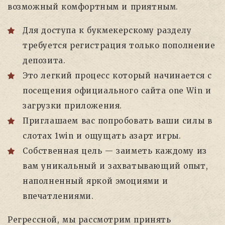
возможный комфортным и приятным.
Для доступа к букмекерскому разделу
требуется регистрация только пополнение
депозита.
Это ͏легкий проц͏есс который ͏начин͏ается с
посещени͏я офиц͏иал͏ьного сайта one Win͏ и
заг͏рузки приложения.
Приглашаем вас попробовать ваши силы в
слотах 1win и ощущать азарт игры.
Собственная цель — заиметь каждому из
вам уникальный и захватывающий опыт,
наполненный яркой эмоциями и
впечатлениями.
Регрессной, мы рассмотрим принять