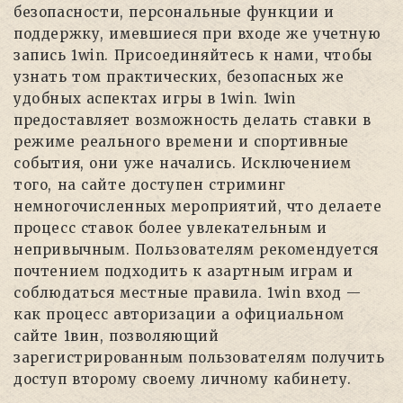
безопасности, персональные функции и
поддержку, имевшиеся при входе же учетную
запись 1win. Присоединяйтесь к нами, чтобы
узнать том практических, безопасных же
удобных аспектах игры в 1win. 1win
предоставляет возможность делать ставки в
режиме реального времени и спортивные
события, они уже начались. Исключением
того, на сайте доступен стриминг
немногочисленных мероприятий, что делаете
процесс ставок более увлекательным и
непривычным. Пользователям рекомендуется
почтением подходить к азартным играм и
соблюдаться местные правила. 1win вход —
как процесс авторизации а официальном
сайте 1вин, позволяющий
зарегистрированным пользователям получить
доступ второму своему личному кабинету.