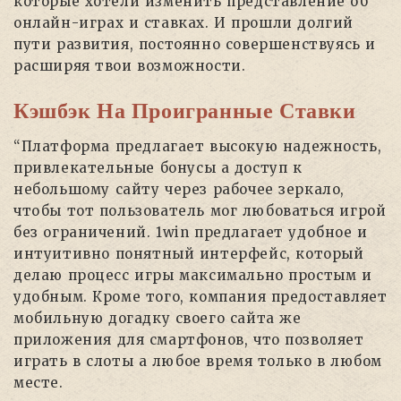
которые хотели изменить представление об
онлайн-играх и ставках. И прошли долгий
пути развития, постоянно совершенствуясь и
расширяя твои возможности.
Кэшбэк На Проигранные Ставки
“Платформа предлагает высокую надежность,
привлекательные бонусы а доступ к
небольшому сайту через рабочее зеркало,
чтобы тот пользователь мог любоваться игрой
без ограничений. 1win предлагает удобное и
интуитивно понятный интерфейс, который
делаю процесс игры максимально простым и
удобным. Кроме того, компания предоставляет
мобильную догадку своего сайта же
приложения для смартфонов, что позволяет
играть в слоты а любое время только в любом
месте.